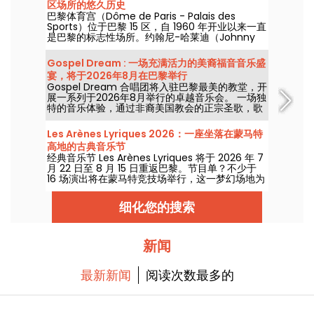
区场所的悠久历史
巴黎体育宫（Dôme de Paris - Palais des
Sports）位于巴黎 15 区，自 1960 年开业以来一直
是巴黎的标志性场所。约翰尼-哈莱迪（Johnny
Hallyday）、雷-查尔斯（Ray Charles）、滚石
乐队（The Rolling Stones）和披头士乐队（The
Gospel Dream : 一场充满活力的美裔福音音乐盛
Beatles）都曾在此举办过音乐会！
宴，将于2026年8月在巴黎举行
Gospel Dream 合唱团将入驻巴黎最美的教堂，开
展一系列于2026年8月举行的卓越音乐会。 一场独
特的音乐体验，通过非裔美国教会的正宗圣歌，歌
颂希望、团结与韧性。
Les Arènes Lyriques 2026：一座坐落在蒙马特
高地的古典音乐节
经典音乐节 Les Arènes Lyriques 将于 2026 年 7
月 22 日至 8 月 15 日重返巴黎。节目单？不少于
16 场演出将在蒙马特竞技场举行，这一梦幻场地为
聆听经典乐章提供了理想背景。
细化您的搜索
新闻
最新新闻
阅读次数最多的