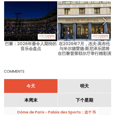
巴黎：2026年最令人期待的
在2026年7月，杰夫·高布伦
音乐会盘点
与米尔德雷德·斯尼泽乐团将
在巴黎普莱耶尔厅举行精彩演
出
COMMENTS
今天
明天
本周末
下个星期
Dôme de Paris - Palais des Sports：这个 15