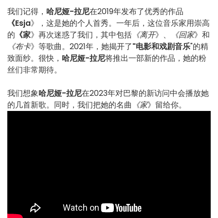
我们记得，
哈尼娅-拉尼
在2019年发布了优秀的作品
《Esja
》，这是她的个人首秀。一年后，这位音乐家用崇高
的
《家
》再次迷惑了我们，其中包括
《离开
》、
《回家
》和
《布卡
》等歌曲。2021年，她揭开了
"电影和戏剧音乐
"的精
致面纱。很快，
哈尼娅-拉尼
将推出一部新的作品，她的粉
丝们非常期待。
我们想象
哈尼娅-拉尼
在2023年对巴黎的新访问中会播放她
的几首新歌。同时，我们把她的名曲
《家
》留给你。