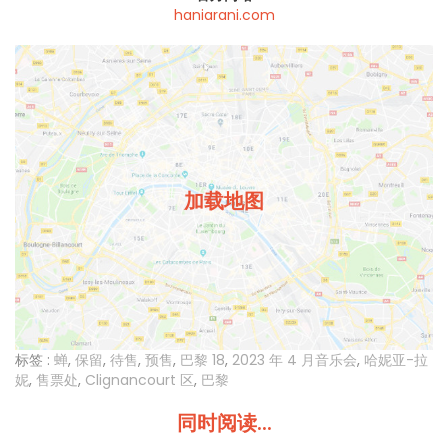
haniarani.com
加载地图
标签 :
蝉
,
保留
,
待售
,
预售
,
巴黎 18
,
2023 年 4 月音乐会
,
哈妮亚-拉
妮
,
售票处
,
Clignancourt 区
,
巴黎
同时阅读...