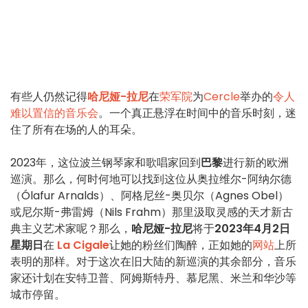
有些人仍然记得
哈尼娅-拉尼
在
荣军院
为
Cercle
举办的
令人
难以置信的音乐会
。一个真正悬浮在时间中的音乐时刻，迷
住了所有在场的人的耳朵。
2023年，这位波兰钢琴家和歌唱家回到
巴黎
进行新的欧洲
巡演。那么，何时何地可以找到这位从奥拉维尔-阿纳尔德
（Ólafur Arnalds）、阿格尼丝-奥贝尔（Agnes Obel）
或尼尔斯-弗雷姆（Nils Frahm）那里汲取灵感的天才新古
典主义艺术家呢？那么，
哈尼娅-拉尼
将于
2023年4月2日
星期日
在
La Cigale
让她的粉丝们陶醉，正如她的
网站
上所
表明的那样。对于这次在旧大陆的新巡演的其余部分，音乐
家还计划在安特卫普、阿姆斯特丹、慕尼黑、米兰和华沙等
城市停留。