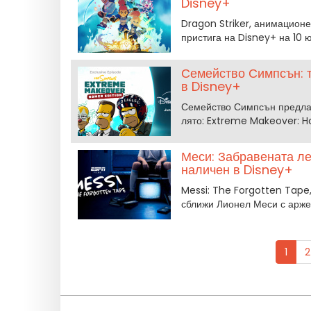
Disney+
Dragon Striker, анимационе
пристига на Disney+ на 10 
Семейство Симпсън: т
в Disney+
Семейство Симпсън предлаг
лято: Extreme Makeover: Ho
Меси: Забравената ле
наличен в Disney+
Messi: The Forgotten Tape
сближи Лионел Меси с арже
1
2