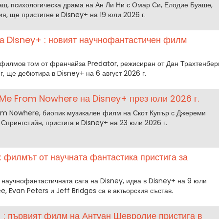
аш, психологическа драма на Ан Ли Ни с Омар Си, Елодие Буаше,
я, ще пристигне в Disney+ на 19 юли 2026 г.
а Disney+ : новият научнофантастичен филм
г
 филмов том от франчайза Predator, режисиран от Дан Трахтенбер
г, ще дебютира в Disney+ на 6 август 2026 г.
r Me From Nowhere на Disney+ през юли 2026 г.
rom Nowhere, биопик музикален филм на Скот Купър с Джереми
 Спрингстийн, пристига в Disney+ на 23 юли 2026 г.
 : филмът от научната фантастика пристига за
т научнофантастичната сага на Disney, идва в Disney+ на 9 юли
e, Evan Peters и Jeff Bridges са в актьорския състав.
 : първият филм на Антуан Шевролие пристига в