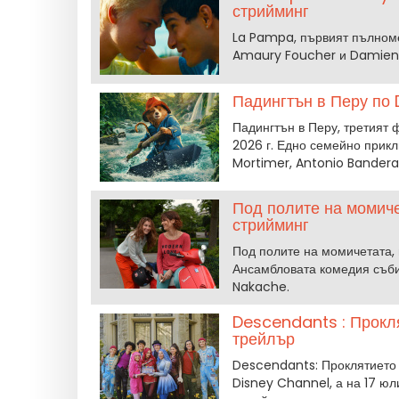
стрийминг
La Pampa, първият пълноме
Amaury Foucher и Damien B
Падингтън в Перу по 
Падингтън в Перу, третият 
2026 г. Едно семейно прикл
Mortimer, Antonio Bandera
Под полите на момиче
стрийминг
Под полите на момичетата, 
Ансамбловата комедия събир
Nakache.
Descendants : Прокля
трейлър
Descendants: Проклятието н
Disney Channel, а на 17 ю