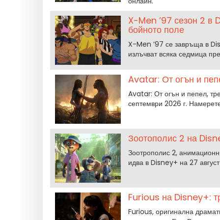
онлайн.
X-Men ’97 сезон 2 в 
бойното поле
X-Men ’97 се завръща в Disn
излъчват всяка седмица пре
Avatar: От огън и пеп
Avatar: От огън и пепел, т
септември 2026 г. Намерет
Зоотополис 2 на Disn
Зоотрополис 2, анимационн
идва в Disney+ на 27 август
Furious на Disney+: 
Furious, оригинална драмат