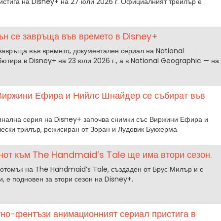
истига на Disney+ на 27 юли 2026 г. Официалният трейлър е
ън се завръща във времето в Disney+
завръща във времето, документален сериал на National
бютира в Disney+ на 23 юли 2026 г., а в National Geographic — на
 Виржини Ефира и Нийлс Шнайдер се събират във
инална серия на Disney+ започва снимки със Виржини Ефира и
ески трилър, режисиран от Зоран и Лудовик Букхерма.
от към The Handmaid’s Tale ще има втори сезон.
томък на The Handmaid’s Tale, създаден от Брус Милър и с
, е подновен за втори сезон на Disney+.
ртно-фентъзи анимационният сериал пристига в