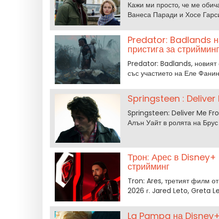
Кажи ми просто, че ме обич
Ванеса Паради и Хосе Гарси
Predator: Badlands н
пристига за стриймин
Predator: Badlands, новият
със участието на Еле Фанин
Springsteen : Delive
Springsteen: Deliver Me F
Алън Уайт в ролята на Брус
Трон: Арес в Disney+
стрийминг
Tron: Ares, третият филм о
2026 г. Jared Leto, Greta Le
La Pampa на Disney+