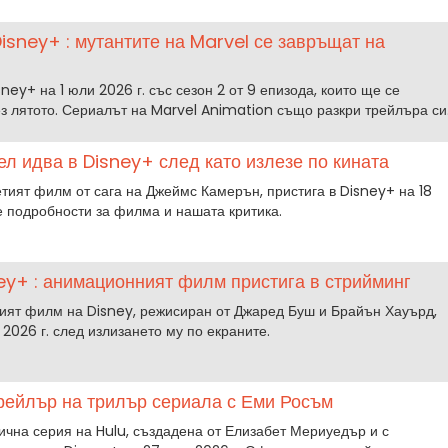
Disney+ : мутантите на Marvel се завръщат на
ey+ на 1 юли 2026 г. със сезон 2 от 9 епизода, които ще се
з лятото. Сериалът на Marvel Animation също разкри трейлъра си
ел идва в Disney+ след като излезе по кината
ретият филм от сага на Джеймс Камерън, пристига в Disney+ на 18
е подробности за филма и нашата критика.
ey+ : анимационният филм пристига в стрийминг
ият филм на Disney, режисиран от Джаред Буш и Брайън Хауърд,
 2026 г. след излизането му по екраните.
трейлър на трилър сериала с Еми Росъм
ична серия на Hulu, създадена от Елизабет Мериуедър и с