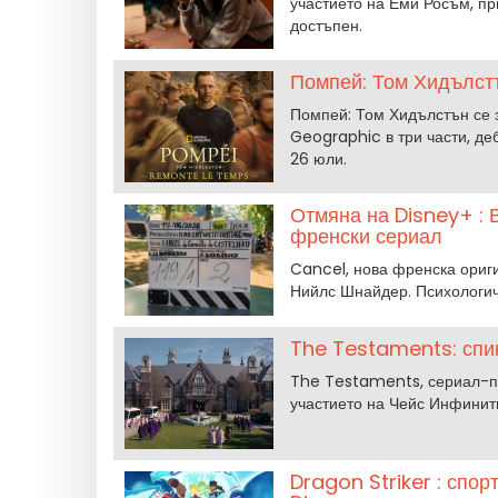
участието на Еми Росъм, пр
достъпен.
Помпей: Том Хидълст
Помпей: Том Хидълстън се 
Geographic в три части, де
26 юли.
Отмяна на Disney+ :
френски сериал
Cancel, нова френска ориг
Нийлс Шнайдер. Психологич
The Testaments: спин
The Testaments, сериал-по
участието на Чейс Инфинити
Dragon Striker : спо