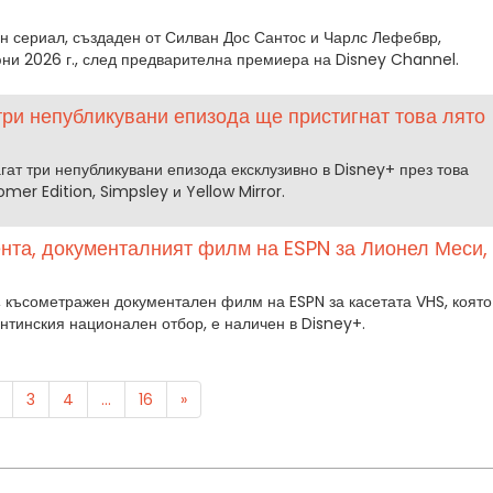
н сериал, създаден от Силван Дос Сантос и Чарлс Лефебвр,
юни 2026 г., след предварителна премиера на Disney Channel.
ри непубликувани епизода ще пристигнат това лято
ат три непубликувани епизода ексклузивно в Disney+ през това
mer Edition, Simpsley и Yellow Mirror.
нта, документалният филм на ESPN за Лионел Меси,
, късометражен документален филм на ESPN за касетата VHS, която
нтинския национален отбор, е наличен в Disney+.
3
4
...
16
»