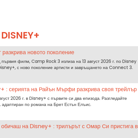
DISNEY+
т разкрива новото поколение
 първия филм, Camp Rock 3 излиза на 13 август 2026 г. по Disney
 Disney+, с ново поколение артисти и завръщането на Connect 3.
+ : серията на Райън Мърфи разкрива своя трейлър
густ 2026 г. в Disney+ с първите си два епизода. Разгледайте
, адаптиран по романа на Брет Естън Елъис.
е обичаш на Disney+ : трилърът с Омар Си пристига в