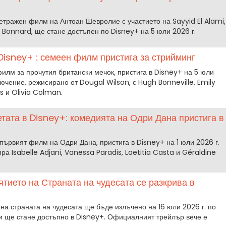
тражен филм на Антоан Шевролие с участието на Sayyid El Alami,
onnard, ще стане достъпен по Disney+ на 5 юли 2026 г.
Disney+ : семеен филм пристига за стрийминг
филм за прочутия британски мечок, пристига в Disney+ на 5 юли
ючение, режисирано от Dougal Wilson, с Hugh Bonneville, Emily
s и Olivia Colman.
тата в Disney+: комедията на Одри Дана пристига в
първият филм на Одри Дана, пристига в Disney+ на 1 юли 2026 г.
а Isabelle Adjani, Vanessa Paradis, Laetitia Casta и Géraldine
тието на Страната на чудесата се разкрива в
а страната на чудесата ще бъде излъчено на 16 юли 2026 г. по
ли ще стане достъпно в Disney+. Официалният трейлър вече е