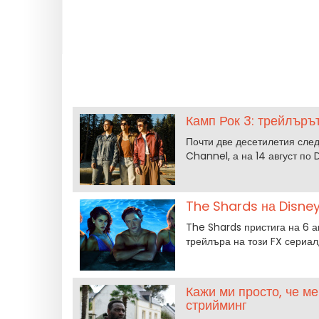
Камп Рок 3: трейлъръ
Почти две десетилетия след
Channel, а на 14 август по
The Shards на Disney
The Shards пристига на 6 ав
трейлъра на този FX сериал
Кажи ми просто, че м
стрийминг