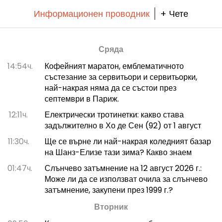
Информационен проводник
+ Чете
Сряда
14:54ч.
Кофейният маратон, емблематичното
състезание за сервитьори и сервитьорки,
най-накрая няма да се състои през
септември в Париж.
12:11ч.
Електрически тротинетки: какво става
задължително в Хо де Сен (92) от 1 август
11:30ч.
Ще се върне ли най-накрая коледният базар
на Шанз-Елизе тази зима? Какво знаем
01:47ч.
Слънчево затъмнение на 12 август 2026 г.:
Може ли да се използват очила за слънчево
затъмнение, закупени през 1999 г.?
Вторник