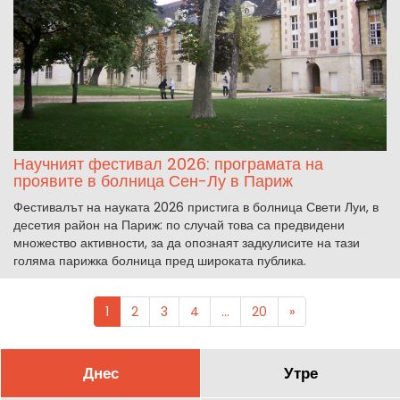
Научният фестивал 2026: програмата на
проявите в болница Сен-Лу в Париж
Фестивалът на науката 2026 пристига в болница Свети Луи, в
десетия район на Париж: по случай това са предвидени
множество активности, за да опознаят задкулисите на тази
голяма парижка болница пред широката публика.
1
2
3
4
...
20
»
Днес
Утре