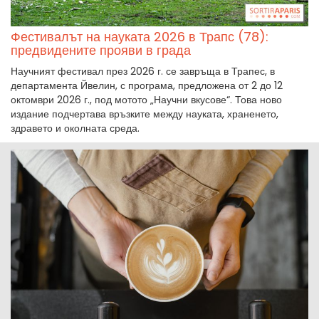
Фестивалът на науката 2026 в Трапс (78):
предвидените прояви в града
Научният фестивал през 2026 г. се завръща в Трапес, в
департамента Йвелин, с програма, предложена от 2 до 12
октомври 2026 г., под мотото „Научни вкусове“. Това ново
издание подчертава връзките между науката, храненето,
здравето и околната среда.