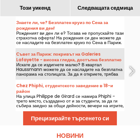
Този уикенд
Следващата седмица
Знаете ли, че? Безплатен круиз по Сена за
рождения ви ден!
Рожденият ви ден ли е? Тогава не пропускайте тази
страхотна оферта! На рождения си ден можете да
се насладите на безплатен круиз по Сена в Париж.
Емблематично занимание, с което да отбележите
празника!
Съвет за Париж: покривът на Galeries
Lafayette - висока гледка, достъпна безплатно
Искате да се издигнете малко? В квартал
Haussmann можете да се насладите на безплатна
панорама на столицата. За да я откриете, трябва
да отидете до един от емблематичните парижки
универсални магазини - Galeries Lafayette, за да
Chez Phiphi, студентското заведение в 18-и
откриете спираща дъха гледка към Париж от
район
неговия покрив... и то безплатно!
На улица Philippe de Girard се намира Phiphi -
трето място, създадено от и за студенти, за да ги
събира заедно за общи дейности, вечери на игрите,
караоке и др.
Прецизирайте търсенето си
НОВИНИ