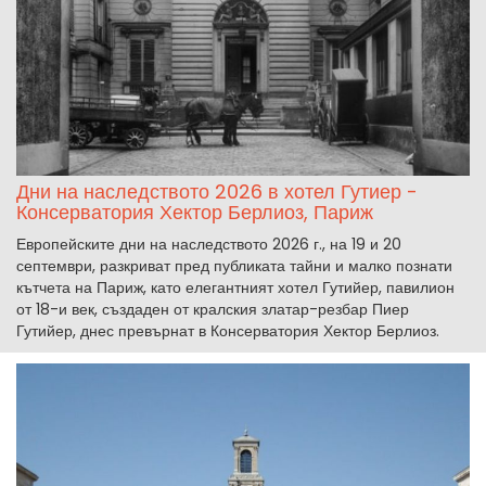
Дни на наследството 2026 в хотел Гутиер -
Консерватория Хектор Берлиоз, Париж
Европейските дни на наследството 2026 г., на 19 и 20
септември, разкриват пред публиката тайни и малко познати
кътчета на Париж, като елегантният хотел Гутийер, павилион
от 18-и век, създаден от кралския златар-резбар Пиер
Гутийер, днес превърнат в Консерватория Хектор Берлиоз.