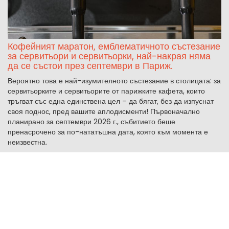
Кофейният маратон, емблематичното състезание
за сервитьори и сервитьорки, най-накрая няма
да се състои през септември в Париж.
Вероятно това е най-изумителното състезание в столицата: за
сервитьорките и сервитьорите от парижките кафета, които
тръгват със една единствена цел – да бягат, без да изпуснат
своя поднос, пред вашите аплодисменти! Първоначално
планирано за септември 2026 г., събитието беше
пренасрочено за по-нататъшна дата, която към момента е
неизвестна.