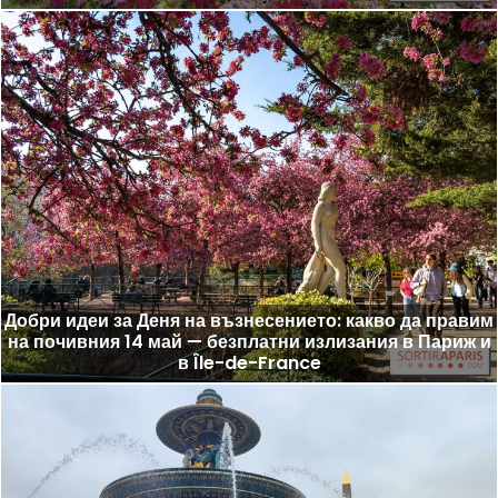
Добри идеи за Деня на възнесението: какво да правим
на почивния 14 май — безплатни излизания в Париж и
в Île-de-France