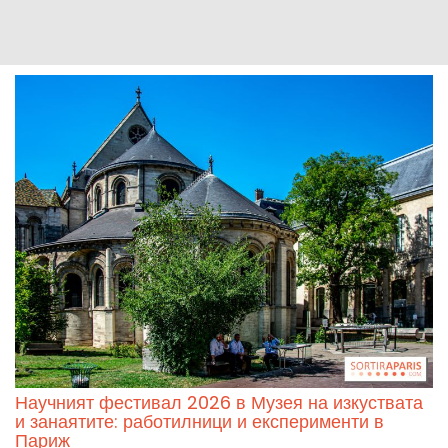
Научният фестивал 2026 в Музея на изкуствата
и занаятите: работилници и експерименти в
Париж