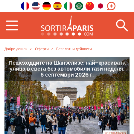
Добре дошли
Оферти
Безплатни дейности
а
Градината „Клер Моте“, тайнствен парк (с
детска площадка) в 17-и район.
<
>