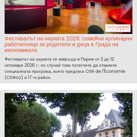
Фестивалът на науката 2026: семейни кулинарни
работилници за родители и деца в Града на
икономиката
Фестивалът на науката се завръща в Париж от 2 до 12
октомври 2026 г.: по случай това потеглете да откриете
специалната програма, която предлага Cité de l'Économie
(Citéco) в 17-и район.