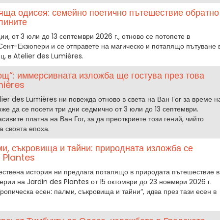
яща одисея: семейно поетично пътешествие обратно
лините
и, от 3 юли до 13 септември 2026 г., отново се потопете в
Сент-Екзюпери и се отправете на магическо и потапящо пътуване 
, в Atelier des Lumières.
нощ“: иммерсивната изложба ще гостува през това
mières
lier des Lumières ни повежда отново в света на Ван Гог за време н
же да се посети три дни седмично от 3 юли до 13 септември.
ивите платна на Ван Гог, за да преоткриете този гений, чийто
а своята епоха.
ми, съкровища и тайни: природната изложба се
 Plantes
ествена история ни предлага потапящо в природата пътешествие в
рии на Jardin des Plantes от 15 октомври до 23 ноември 2026 г.
ропическа есен: палми, съкровища и тайни“, идва през тази есен в