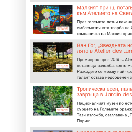
Малкият принц, потап
към Ателието на Свет
През големите летни ваканци
емблематичната творба на 
компанията на Малкия принц
Ван Гог, „Звездната 
лято в Atelier des Lu
Премиерно през 2019 г., Ate
потапяща изложба, която мо
Разходете се между най-крас
талант остава недооценен з
Тропическа есен, пал
завръща в Jardin des
Националният музей по ест
сърцето на Големите оранже
Тази изложба, озаглавена „Т
Париж.