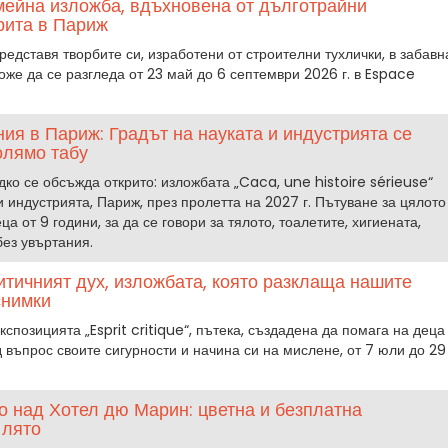
мейна изложба, вдъхновена от дълготрайни
крита в Париж
едставя творбите си, изработени от строителни тухлички, в забавн
оже да се разгледа от 23 май до 6 септември 2026 г. в Espace
ия в Париж: Градът на науката и индустрията се
олямо табу
дко се обсъжда открито: изложбата „Caca, une histoire sérieuse“
и индустрията, Париж, през пролетта на 2027 г. Пътуване за цялото
а от 9 години, за да се говори за тялото, тоалетите, хигиената,
без увъртания.
ритичният дух, изложбата, която разклаща нашите
снимки
спозицията „Esprit critique“, пътека, създадена да помага на деца
д въпрос своите сигурности и начина си на мислене, от 7 юли до 29
о над Хотел дю Марин: цветна и безплатна
 лято