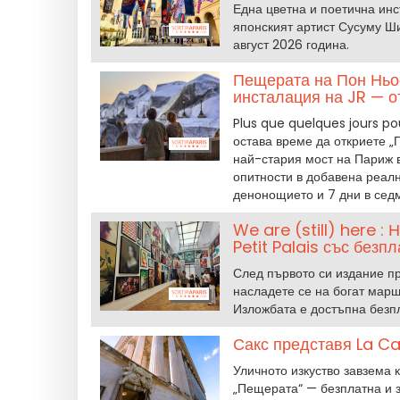
Една цветна и поетична инс
японският артист Сусуму Ши
август 2026 година.
Пещерата на Пон Ньоф
инсталация на JR — о
Plus que quelques jours po
остава време да откриете 
най-стария мост на Париж в
опитности в добавена реалн
денонощието и 7 дни в седм
We are (still) here :
Petit Palais със безп
След първото си издание пре
насладете се на богат маршр
Изложбата е достъпна безпл
Сакс представя La Ca
Уличното изкуство завзема к
„Пещерата“ — безплатна и 