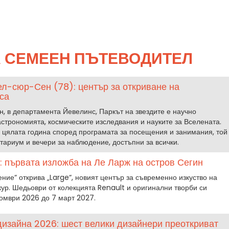
 СЕМЕЕН ПЪТЕВОДИТЕЛ
ел-сюр-Сен (78): център за откриване на
са
, в департамента Йевелинс, Паркът на звездите е научно
строномията, космическите изследвания и науките за Вселената.
 цялата година според програмата за посещения и занимания, той
тариум и вечери за наблюдение, достъпни за всички.
 първата изложба на Ле Ларж на остров Сегин
ие“ открива „Large“, новият център за съвременно изкуство на
ур. Шедьоври от колекцията Renault и оригинални творби си
томври 2026 до 7 март 2027.
изайна 2026: шест велики дизайнери преоткриват