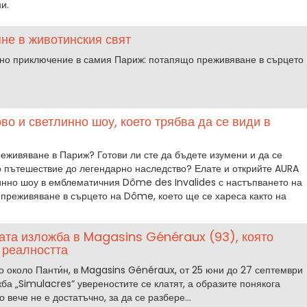
и.
яне в животинския свят
но приключение в самия Париж: потапящо преживяване в сърцето
во и светлинно шоу, което трябва да се види в
еживяване в Париж? Готови ли сте да бъдете изумени и да се
о пътешествие до легендарно наследство? Елате и открийте AURA
линно шоу в емблематичния Dôme des Invalides с настъпването на
 преживяване в сърцето на Dôme, което ще се хареса както на
ата изложба в Magasins Généraux (93), която
 реалността
о около Панти́н, в Magasins Généraux, от 25 юни до 27 септември
жба „Simulacres“ увереностите се клатят, а образите понякога
 вече не е достатъчно, за да се разбере...