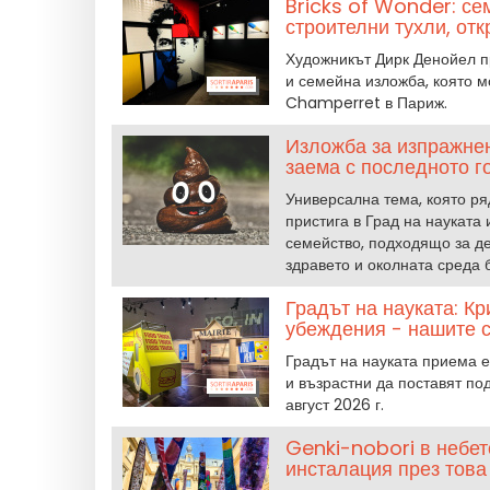
Bricks of Wonder: се
строителни тухли, от
Художникът Дирк Денойел пр
и семейна изложба, която м
Champerret в Париж.
Изложба за изпражнен
заема с последното г
Универсална тема, която ря
пристига в Град на науката 
семейство, подходящо за дец
здравето и околната среда 
Градът на науката: К
убеждения - нашите 
Градът на науката приема ек
и възрастни да поставят по
август 2026 г.
Genki-nobori в небет
инсталация през това