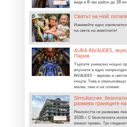
види в 8-ми район до 28 юн
Светът на Ной: потап
Изживейте едно изключител
на света на животните!
AURA INVALIDES, звуко
Париж
Търсите уникално нощно пр
впуснете в едно непреходн
INVALIDES - звуково и свет
нощта. Това е омагьосващо
малки, така и на големи.
Simulacres: безплатн
размива границите на
Реалността се размазва лек
2026 г. С безплатната изло
взимат превес. Тук гледането