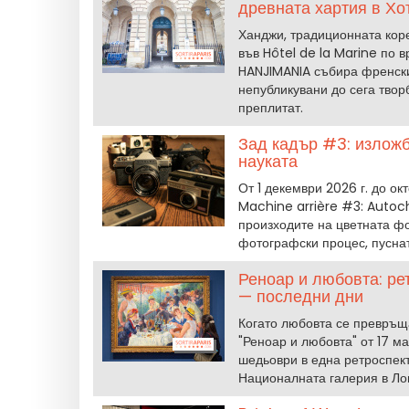
древната хартия в Хо
Ханджи, традиционната коре
във Hôtel de la Marine по 
HANJIMANIA събира френски
непубликувани до сега твор
преплитат.
Зад кадър #3: изложб
науката
От 1 декември 2026 г. до ок
Machine arrière #3: Autoc
произходите на цветната ф
фотографски процес, пуснат
Реноар и любовта: ре
— последни дни
Когато любовта се превръща
"Реноар и любовта" от 17 м
шедьоври в една ретроспект
Националната галерия в Лон