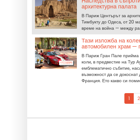
Наследства в съпроти
архитектурна палата
В Париж Центърът за архите
Тимбукту до Одеса, от 20 ма
време на война — между ра
Тази изложба на кол
автомобилен храм — 
В Париж Гран Пале прийма н
коли, в предвестие на Тур А
емблематично събитие, нас
възможност да се докоснат 
Франция. Ето какво си поми
1
2