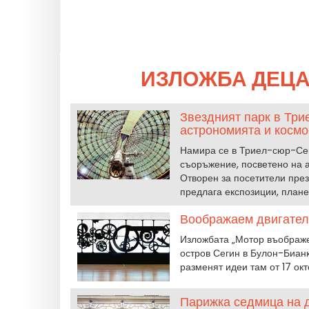
ИЗЛОЖБА ДЕЦА
Звездният парк в Три
астрономията и космо
Намира се в Триел-сюр-Сен
съоръжение, посветено на а
Отворен за посетители през
предлага експозиции, плане
Воображаем двигател:
Изложбата „Мотор въображен
остров Сегин в Булон-Бианк
разменят идеи там от 17 ок
Парижка седмица на д