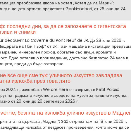
талация преобразява двора на хотел „Хотел де ла Марин“:
нгу и децата‑артисти представят Genki-nobori, от 26 юни до 24
: последни дни, за да се запознаете с гигантската
тзиви и снимки
ur découvrir La Caverne du Pont Neuf de JR. До 28 юни 2026 г.
„Пещерата на Пон Ньоф“ от JR. Тази мащабна инсталация превръщ
 мрачен, минерален проход, обогатен със звуци, аромати и
ост. Едно потапящо произведение, достъпно безплатно 24 часа в
ицата, преди да бъде затворено.
 Ние все още сме тук: уличното изкуство завладява
латна изложба през това лято
з 2024 г., изложбата We are here се завръща в Petit Palais:
ут на градското изкуство в сърцето на музея за изящни изкуства.
атно от 20 юни до 20 септември 2026 г.
verne, безплатна изложба улично изкуство в Мадле
риптата на църквата „Мадлен“: Sax открива там на 18 юни 2026 г.
завладяваща изложба от петдесет произведения, която може да се