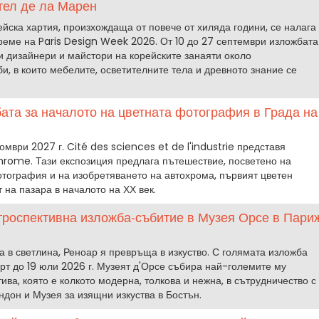
тел де ла Марен
йска хартия, произхождаща от повече от хиляда години, се налага
време на Paris Design Week 2026. От 10 до 27 септември изложбата
 дизайнери и майстори на корейските занаяти около
би, в които мебелите, осветителните тела и древното знание се
ата за началото на цветната фотография в Града на
томври 2027 г. Cité des sciences et de l'industrie представя
hrome. Тази експозиция предлага пътешествие, посветено на
отография и на изобретяването на автохрома, първият цветен
 на пазара в началото на ХХ век.
троспективна изложба‑събитие в Музея Орсе в Пари
 в светлина, Реноар я превръща в изкуство. С голямата изложба
арт до 19 юли 2026 г. Музеят д'Орсе събира най-големите му
ива, която е колкото модерна, толкова и нежна, в сътрудничество с
дон и Музея за изящни изкуства в Бостън.