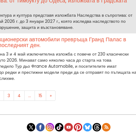
ва: от Тимбукту до Одеса, изложбата в Градската
ктура и култура представя изложбата Наследства в съпротива: от
й 2026 г. до 3 януари 2027 г., която изследва наследството по
зрушение, защита и възстановяване.
екционерски автомобили превръща Гранд Палас в
последният ден.
а 3 и 4 май изключителна изложба с повече от 230 класически
уто 2026. Минават само няколко часа до старта на това
ледило Тур дьо Фrance Automobile, и посетителите имат
до редки и престижни модели преди да се отправят по пътищата н
слихме.
3
4
...
15
»