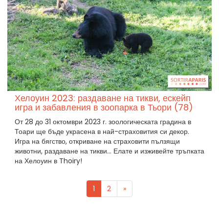
Хелоуин 2023: раздаване на тикви, ескейп
игра и забавления в зоопарка в Тьори (78)
От 28 до 31 октомври 2023 г. зоологическата градина в
Тоари ще бъде украсена в най-страховития си декор.
Игра на бягство, откриване на страховити пълзящи
животни, раздаване на тикви... Елате и изживейте тръпката
на Хелоуин в Thoiry!
1
2
»