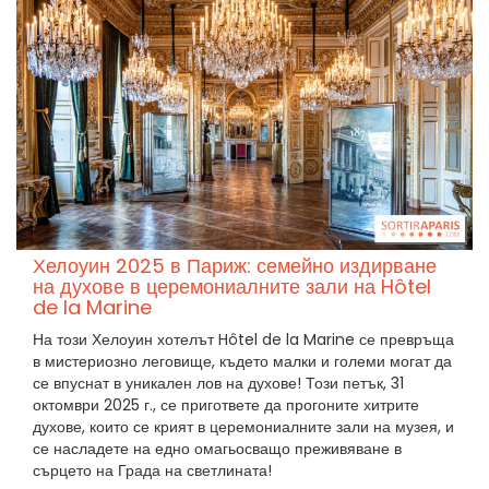
Хелоуин 2025 в Париж: семейно издирване
на духове в церемониалните зали на Hôtel
de la Marine
На този Хелоуин хотелът Hôtel de la Marine се превръща
в мистериозно леговище, където малки и големи могат да
се впуснат в уникален лов на духове! Този петък, 31
октомври 2025 г., се пригответе да прогоните хитрите
духове, които се крият в церемониалните зали на музея, и
се насладете на едно омагьосващо преживяване в
сърцето на Града на светлината!