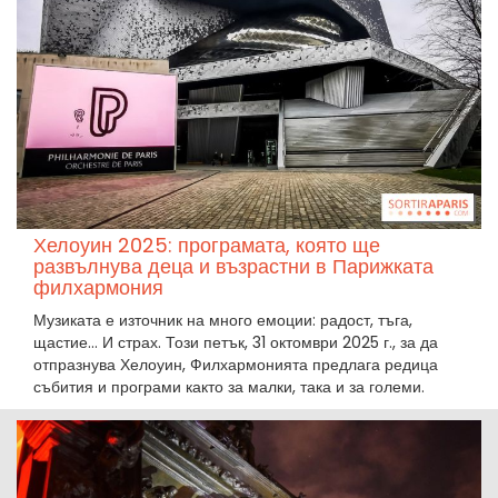
Хелоуин 2025: програмата, която ще
развълнува деца и възрастни в Парижката
филхармония
Музиката е източник на много емоции: радост, тъга,
щастие... И страх. Този петък, 31 октомври 2025 г., за да
отпразнува Хелоуин, Филхармонията предлага редица
събития и програми както за малки, така и за големи.