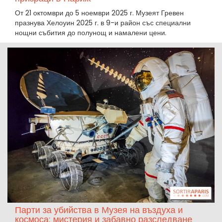
От 21 октомври до 5 ноември 2025 г. Музеят Гревен
празнува Хелоуин 2025 г. в 9-и район със специални
нощни събития до полунощ и намалени цени.
Парти за убийства в Музея на въздуха и
космоса: мистерия и забавно разследване