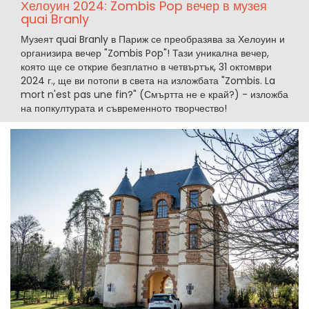
Хелоуин 2024: Zombis Pop вечер в музея
quai Branly
Музеят quai Branly в Париж се преобразява за Хелоуин и
организира вечер "Zombis Pop"! Тази уникална вечер,
която ще се открие безплатно в четвъртък, 31 октомври
2024 г., ще ви потопи в света на изложбата "Zombis. La
mort n'est pas une fin?" (Смъртта не е край?) - изложба
на попкултурата и съвременното творчество!