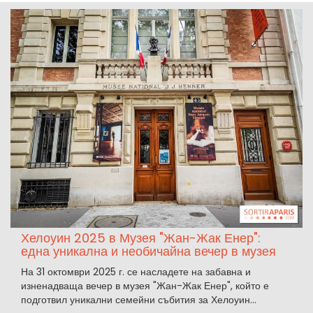
Хелоуин 2025 в Музея "Жан-Жак Енер":
една уникална и необичайна вечер в музея
На 31 октомври 2025 г. се насладете на забавна и
изненадваща вечер в музея "Жан-Жак Енер", който е
подготвил уникални семейни събития за Хелоуин...