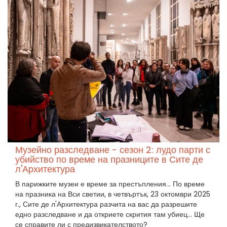
Музейно разследване - сезон 2: лудо парти с
убийство по време на празниците в Сите де
л'Архитектура
В парижките музеи е време за престъпления... По време
на празника на Вси светии, в четвъртък, 23 октомври 2025
г., Сите де л'Архитектура разчита на вас да разрешите
едно разследване и да откриете скрития там убиец... Ще
се справите ли с предизвикателството?