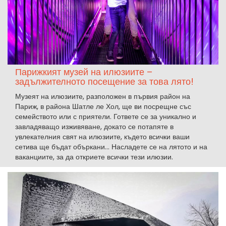
Парижкият музей на илюзиите –
задължителното посещение за това лято!
Музеят на илюзиите, разположен в първия район на
Париж, в района Шатле ле Хол, ще ви посрещне със
семейството или с приятели. Гответе се за уникално и
завладяващо изживяване, докато се потапяте в
увлекателния свят на илюзиите, където всички ваши
сетива ще бъдат объркани... Насладете се на лятото и на
ваканциите, за да откриете всички тези илюзии.