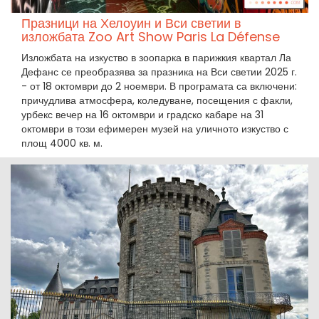
Празници на Хелоуин и Вси светии в
изложбата Zoo Art Show Paris La Défense
Изложбата на изкуство в зоопарка в парижкия квартал Ла
Дефанс се преобразява за празника на Вси светии 2025 г.
- от 18 октомври до 2 ноември. В програмата са включени:
причудлива атмосфера, коледуване, посещения с факли,
урбекс вечер на 16 октомври и градско кабаре на 31
октомври в този ефимерен музей на уличното изкуство с
площ 4000 кв. м.