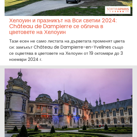
Хелоуин и празникът на Вси светии 2024:
Château de Dampierre се облича в
цветовете на Хелоуин
Тази есен не само листата на дърветата променят цвета
си: замъкът Château de Dampierre-en-Yvelines също
се оцветява в цветовете на Хелоуин от 19 октомври до 3
ноември 2024 г.