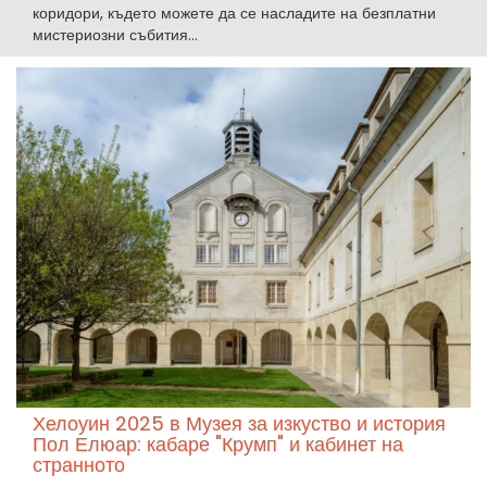
коридори, където можете да се насладите на безплатни
мистериозни събития...
Хелоуин 2025 в Музея за изкуство и история
Пол Елюар: кабаре "Крумп" и кабинет на
странното