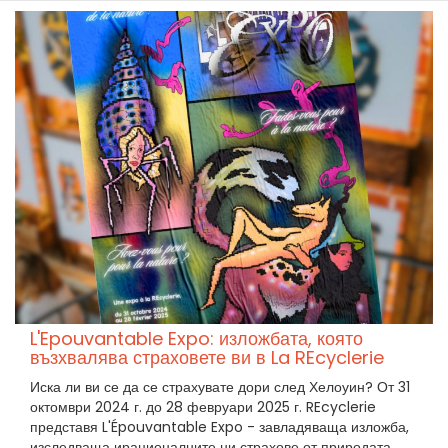
L'Epouvantable Expo: изложбата, която
възхвалява страховете ви в La REcyclerie
Иска ли ви се да се страхувате дори след Хелоуин? От 31
октомври 2024 г. до 28 февруари 2025 г. REcyclerie
представя L'Épouvantable Expo - завладяваща изложба,
изследваща ирационалните ни страхове от природата.