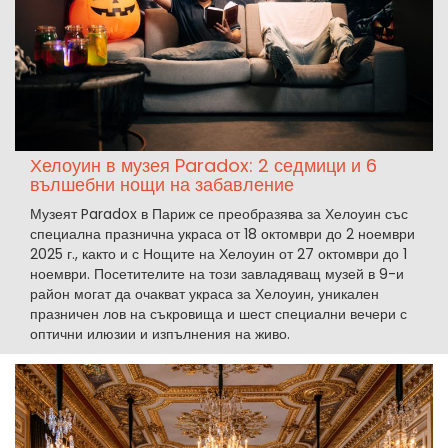
Хелоуин в музея Paradox: 2 седмици и 6
вълшебни нощи на забавление
Музеят Paradox в Париж се преобразява за Хелоуин със
специална празнична украса от 18 октомври до 2 ноември
2025 г., както и с Нощите на Хелоуин от 27 октомври до 1
ноември. Посетителите на този завладяващ музей в 9-и
район могат да очакват украса за Хелоуин, уникален
празничен лов на съкровища и шест специални вечери с
оптични илюзии и изпълнения на живо.