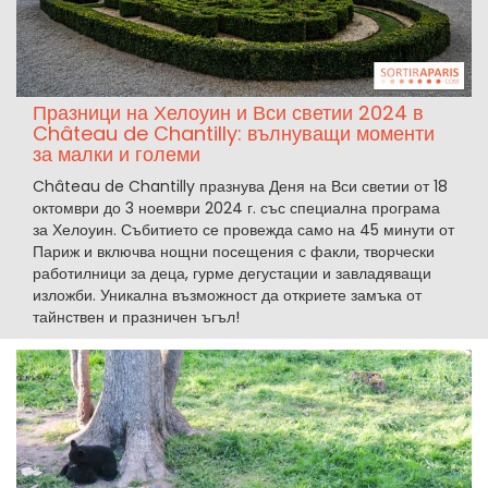
Празници на Хелоуин и Вси светии 2024 в
Château de Chantilly: вълнуващи моменти
за малки и големи
Château de Chantilly празнува Деня на Вси светии от 18
октомври до 3 ноември 2024 г. със специална програма
за Хелоуин. Събитието се провежда само на 45 минути от
Париж и включва нощни посещения с факли, творчески
работилници за деца, гурме дегустации и завладяващи
изложби. Уникална възможност да откриете замъка от
тайнствен и празничен ъгъл!