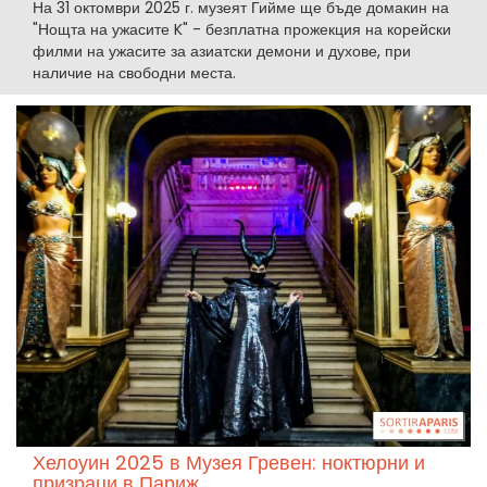
На 31 октомври 2025 г. музеят Гийме ще бъде домакин на
"Нощта на ужасите K" - безплатна прожекция на корейски
филми на ужасите за азиатски демони и духове, при
наличие на свободни места.
Хелоуин 2025 в Музея Гревен: ноктюрни и
призраци в Париж