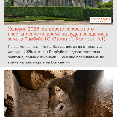
Хелоуин 2025: сътворете перфектното
престъпление по време на лудо посещение в
замъка Рамбуйе (Château de Rambouillet)
По време на празника на Вси светии, за да отпразнува
Хелоуин 2025, замъкът Рамбуйе предлага театрална
обиколка, пълна с изненади... Семейно преживяване по
време на празниците на Вси светии.