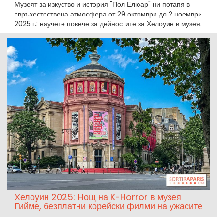
Музеят за изкуство и история "Пол Елюар" ни потапя в
свръхестествена атмосфера от 29 октомври до 2 ноември
2025 г.: научете повече за дейностите за Хелоуин в музея.
Хелоуин 2025: Нощ на K-Horror в музея
Гийме, безплатни корейски филми на ужасите