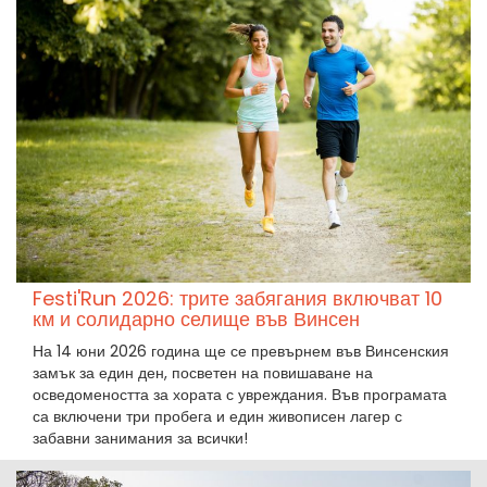
Festi'Run 2026: трите забягания включват 10
км и солидарно селище във Винсен
На 14 юни 2026 година ще се превърнем във Винсенския
замък за един ден, посветен на повишаване на
осведомеността за хората с увреждания. Във програмата
са включени три пробега и един живописен лагер с
забавни занимания за всички!