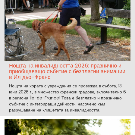
Нощта на инвалидността 2026: празнично и
приобщаващо събитие с безплатни анимации
в Ил дьо-Франс
Нощта на хората с увреждания се провежда в събота, 13
юни 2026 г., в множество френски градове, включително 6
в региона Île-de-France! Това е безплатно и празнично
събитие с интегриращи дейности, насочено към
разрушаване на клишетата за инвалидността.