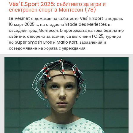
Vés' E.Sport 2025: събитието за игри и
електронен спорт в Монтесон (78)
Le Vésinet е домакин на събитието Vés' E.Sport в неделя,
16 март 2025 г., на стадиона Stade des Merlettes в
съседния град Монтесон. В програмата на това безплатно
събитие, отворено за всички, са включени FC 25, турнири
по Super Smash Bros и Mario Kart, забавления и
осведомяване на хората с увреждания.