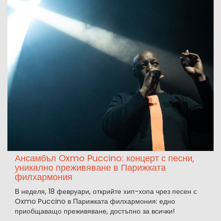
Ансамбъл Oxmo Puccino: концерт с песни,
уникално преживяване в Парижката
филхармония
В неделя, 18 февруари, открийте хип-хопа чрез песен с
Oxmo Puccino в Парижката филхармония: едно
приобщаващо преживяване, достъпно за всички!