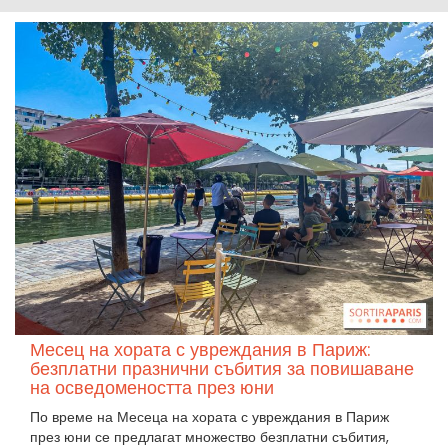
Месец на хората с увреждания в Париж:
безплатни празнични събития за повишаване
на осведомеността през юни
По време на Месеца на хората с увреждания в Париж
през юни се предлагат множество безплатни събития,