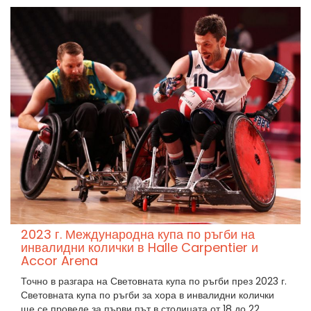
2023 г. Международна купа по ръгби на
инвалидни колички в Halle Carpentier и
Accor Arena
Точно в разгара на Световната купа по ръгби през 2023 г.
Световната купа по ръгби за хора в инвалидни колички
ще се проведе за първи път в столицата от 18 до 22