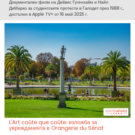
Документален филм на Дейвис Гугенхайм и Найл
ДиМарко за студентските протести в Галодет през 1988 г.,
достъпен в Apple TV+ от 16 май 2025 г.
L'Art coûte que coûte: изложба за
уврежданията в Orangerie du Sénat