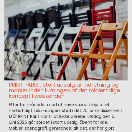
PRINT PARIS : stort udsalg af indretning og
møbler inden lukningen af det midlertidige
koncept i weekenden
Efter tre måneder med at have været i leje af et
midlertidigt seks-etagers sted i det 20. arrondissement
står PRINT Paris klar til at lukke dørene. Lørdag den 6.
juni 2026 går stedet i stort udsalg, åbent for alle.
Møbler, scenografi, genstande: alt det, der har gjort