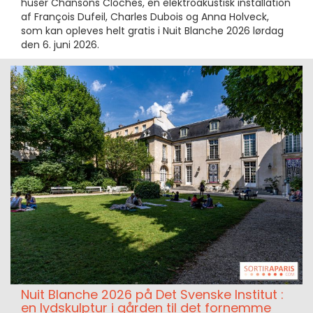
huser Chansons Cloches, en elektroakustisk installation
af François Dufeil, Charles Dubois og Anna Holveck,
som kan opleves helt gratis i Nuit Blanche 2026 lørdag
den 6. juni 2026.
Nuit Blanche 2026 på Det Svenske Institut :
en lydskulptur i gården til det fornemme