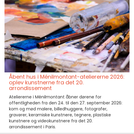
Åbent hus i Ménilmontant-ateliererne 2026:
oplev kunstnerne fra det 20.
arrondissement
Ateliererne i Ménilmontant åbner dørene for
offentligheden fra den 24. til den 27. september 2026:
kom og mød malere, billedhuggere, fotografer,
gravører, keramiske kunstnere, tegnere, plastiske
kunstnere og videokunstnere fra det 20.
arrondissement i Paris.