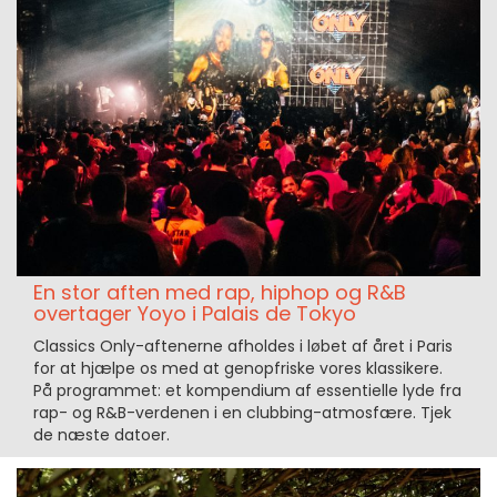
En stor aften med rap, hiphop og R&B
overtager Yoyo i Palais de Tokyo
Classics Only-aftenerne afholdes i løbet af året i Paris
for at hjælpe os med at genopfriske vores klassikere.
På programmet: et kompendium af essentielle lyde fra
rap- og R&B-verdenen i en clubbing-atmosfære. Tjek
de næste datoer.