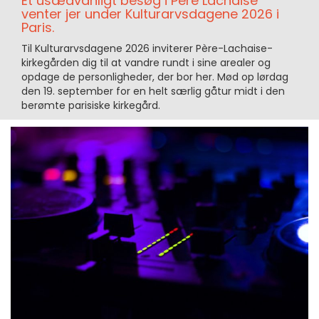
Et usædvanligt besøg i Père Lachaise
venter jer under Kulturarvsdagene 2026 i
Paris.
Til Kulturarvsdagene 2026 inviterer Père-Lachaise-
kirkegården dig til at vandre rundt i sine arealer og
opdage de personligheder, der bor her. Mød op lørdag
den 19. september for en helt særlig gåtur midt i den
berømte parisiske kirkegård.