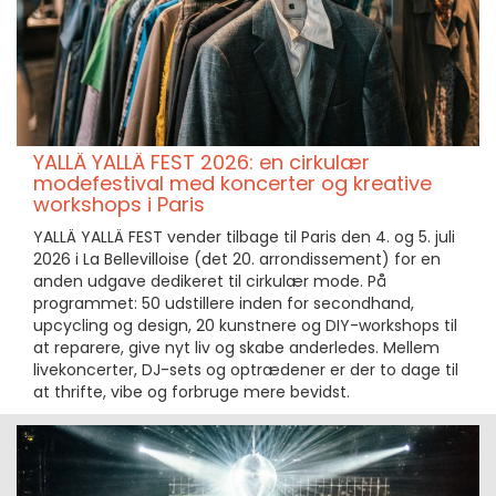
YALLÄ YALLÄ FEST 2026: en cirkulær
modefestival med koncerter og kreative
workshops i Paris
YALLÄ YALLÄ FEST vender tilbage til Paris den 4. og 5. juli
2026 i La Bellevilloise (det 20. arrondissement) for en
anden udgave dedikeret til cirkulær mode. På
programmet: 50 udstillere inden for secondhand,
upcycling og design, 20 kunstnere og DIY-workshops til
at reparere, give nyt liv og skabe anderledes. Mellem
livekoncerter, DJ-sets og optrædener er der to dage til
at thrifte, vibe og forbruge mere bevidst.