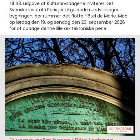
Til 43. udgave af Kulturarvsdagene inviterer Det
Svenske Institut i Paris jer til guidede rundvisninger i
bygningen, der rummer det flotte Hôtel de Marle. Mød
op lørdag den 19. og søndag den 20. september 2026
for at opdage denne lille arkitektoniske perle!