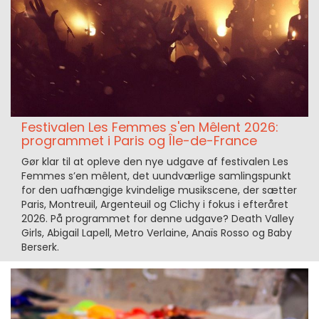
Festivalen Les Femmes s'en Mêlent 2026:
programmet i Paris og Île-de-France
Gør klar til at opleve den nye udgave af festivalen Les
Femmes s’en mêlent, det uundværlige samlingspunkt
for den uafhængige kvindelige musikscene, der sætter
Paris, Montreuil, Argenteuil og Clichy i fokus i efteråret
2026. På programmet for denne udgave? Death Valley
Girls, Abigail Lapell, Metro Verlaine, Anaïs Rosso og Baby
Berserk.