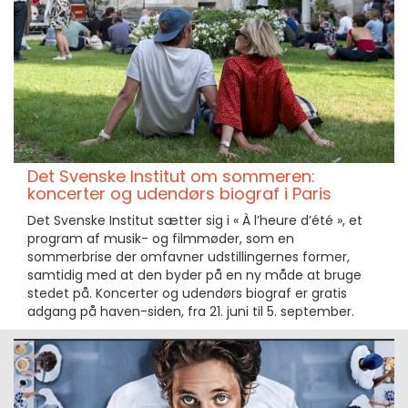
Det Svenske Institut om sommeren:
koncerter og udendørs biograf i Paris
Det Svenske Institut sætter sig i « À l’heure d’été », et
program af musik- og filmmøder, som en
sommerbrise der omfavner udstillingernes former,
samtidig med at den byder på en ny måde at bruge
stedet på. Koncerter og udendørs biograf er gratis
adgang på haven-siden, fra 21. juni til 5. september.