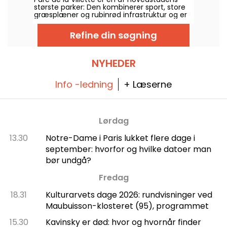
største parker: Den kombinerer sport, store
græsplæner og rubinrød infrastruktur og er
en legeplads for familier og børn, som har
det sjovt i de udendørs legeområder.
Refine din søgning
NYHEDER
Info -ledning
+ Læserne
Lørdag
13.30
Notre-Dame i Paris lukket flere dage i
september: hvorfor og hvilke datoer man
bør undgå?
Fredag
18.31
Kulturarvets dage 2026: rundvisninger ved
Maubuisson-klosteret (95), programmet
15.30
Kavinsky er død: hvor og hvornår finder