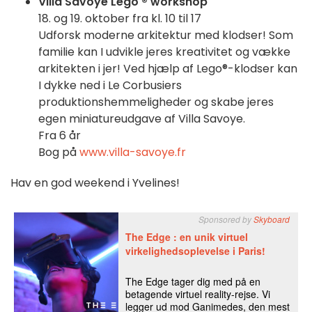
Villa Savoye Lego ® workshop
18. og 19. oktober fra kl. 10 til 17
Udforsk moderne arkitektur med klodser! Som
familie kan I udvikle jeres kreativitet og vække
arkitekten i jer! Ved hjælp af Lego®-klodser kan
I dykke ned i Le Corbusiers
produktionshemmeligheder og skabe jeres
egen miniatureudgave af Villa Savoye.
Fra 6 år
Bog på
www.villa-savoye.fr
Hav en god weekend i Yvelines!