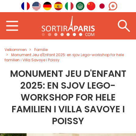
Velkommen
Familie
Monument Jeu d'Enfant 2025: en sjov Lego-workshop for hele
familien i Villa Savoye i Poissy
MONUMENT JEU D'ENFANT
2025: EN SJOV LEGO-
WORKSHOP FOR HELE
FAMILIEN I VILLA SAVOYE I
POISSY