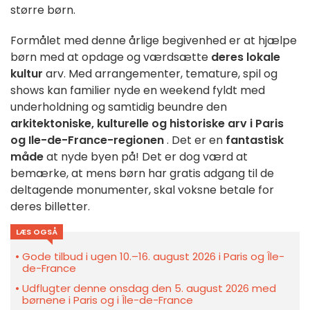
større børn.
Formålet med denne årlige begivenhed er at hjælpe
børn med at opdage og værdsætte
deres lokale
kultur
arv. Med arrangementer, temature, spil og
shows kan familier nyde en weekend fyldt med
underholdning og samtidig beundre den
arkitektoniske, kulturelle og historiske arv i Paris
og Ile-de-France-regionen
. Det er en
fantastisk
måde
at nyde byen på! Det er dog værd at
bemærke, at mens børn har gratis adgang til de
deltagende monumenter, skal voksne betale for
deres billetter.
LÆS OGSÅ
Gode tilbud i ugen 10.–16. august 2026 i Paris og Île-
de-France
Udflugter denne onsdag den 5. august 2026 med
børnene i Paris og i Île-de-France