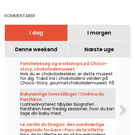
august 2026?
gode ideer
KOMMENTARER
I dag
I morgen
Denne weekend
Næste uge
Familiebesøg og workshops på Choco-
story, chokolademuseet
Hvis du er chokoladeelsker, er dette museet
for dig. Træd ind i chokoladens verden på
Choco-Story, gourmetchokolademuseet. På
programmet: workshops, hvor du kan lave
dine egne chokolader efter et sjovt besøg!
Babyvenlige forestillinger i Cinéma du
Panthéon
I Latinerkvarteret tilbyder biografen
Panthéon hver fredag sessioner, hvor du kan
tage din baby med.
Le Jardin du Dragon: den uundværlige
legeplads for børn i Parc de la Villette
Parc de la Villette er en af hovedstadens