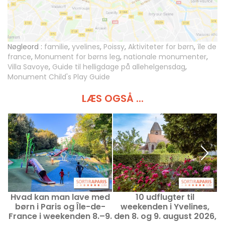
Nøgleord :
familie
,
yvelines
,
Poissy
,
Aktiviteter for børn
,
île de
france
,
Monument for børns leg
,
nationale monumenter
,
Villa Savoye
,
Guide til helligdage på allehelgensdag
,
Monument Child's Play Guide
LÆS OGSÅ ...
Hvad kan man lave med
10 udflugter til
børn i Paris og Île-de-
weekenden i Yvelines,
France i weekenden 8.–9.
den 8. og 9. august 2026,
m