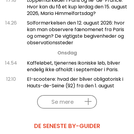
17.18
Loppemarkeder i Paris og Île-de-France:
Hvor kan du få et kup lørdag den 15. august
2026, Maria Himmelfartsdag?
14.26
Solformørkelsen den 12. august 2026: hvor
kan man observere fænomenet fra Paris
og omegn? De vigtigste begivenheder og
observationssteder
Onsdag
14.54
Kaffeløbet, tjenernes ikoniske løb, bliver
endelig ikke afholdt i september i Paris.
12.10
El-scootere: hvad der bliver obligatorisk i
Hauts-de-Seine (92) fra den 1. august
Se mere
DE SENESTE BY-GUIDER