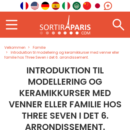
Velkommen
Familie
Introduktion til modellering og keramikkurser med venner eller
familie hos Three Seven i det 6. arrondissement.
INTRODUKTION TIL
MODELLERING OG
KERAMIKKURSER MED
VENNER ELLER FAMILIE HOS
THREE SEVEN I DET 6.
ARRONDISSEMENT.