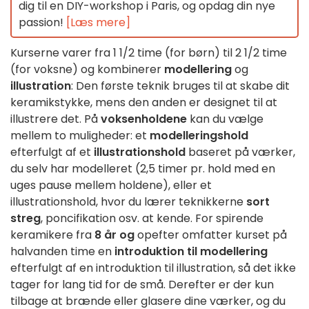
dig til en DIY-workshop i Paris, og opdag din nye
passion!
[Læs mere]
Kurserne varer fra 1 1/2 time (for børn) til 2 1/2 time
(for voksne) og kombinerer
modellering
og
illustration
: Den første teknik bruges til at skabe dit
keramikstykke, mens den anden er designet til at
illustrere det. På
voksenholdene
kan du vælge
mellem to muligheder: et
modelleringshold
efterfulgt af et
illustrationshold
baseret på værker,
du selv har modelleret (2,5 timer pr. hold med en
uges pause mellem holdene), eller et
illustrationshold, hvor du lærer teknikkerne
sort
streg
, poncifikation osv. at kende. For spirende
keramikere fra
8 år og
opefter omfatter kurset på
halvanden time en
introduktion til modellering
efterfulgt af en introduktion til illustration, så det ikke
tager for lang tid for de små. Derefter er der kun
tilbage at brænde eller glasere dine værker, og du