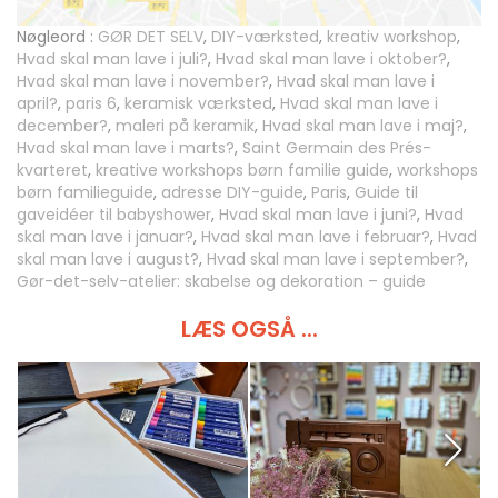
Nøgleord :
GØR DET SELV
,
DIY-værksted
,
kreativ workshop
,
Hvad skal man lave i juli?
,
Hvad skal man lave i oktober?
,
Hvad skal man lave i november?
,
Hvad skal man lave i
april?
,
paris 6
,
keramisk værksted
,
Hvad skal man lave i
december?
,
maleri på keramik
,
Hvad skal man lave i maj?
,
Hvad skal man lave i marts?
,
Saint Germain des Prés-
kvarteret
,
kreative workshops børn familie guide
,
workshops
børn familieguide
,
adresse DIY-guide
,
Paris
,
Guide til
gaveidéer til babyshower
,
Hvad skal man lave i juni?
,
Hvad
skal man lave i januar?
,
Hvad skal man lave i februar?
,
Hvad
skal man lave i august?
,
Hvad skal man lave i september?
,
Gør-det-selv-atelier: skabelse og dekoration – guide
LÆS OGSÅ ...