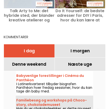
Talk Arty to Me: det
Do It Yourself: de bedste
hybride sted, der blander
adresser for DIY i Paris,
kreative atelierer og
hvor du kan lære at
kunstrestaurant i Marais
skabe med dine egne
hænder
KOMMENTARER
I dag
I morgen
Denne weekend
Næste uge
Babyvenlige forestillinger i Cinéma du
Panthéon
I Latinerkvarteret tilbyder biografen
Panthéon hver fredag sessioner, hvor du kan
tage din baby med.
Familiebesøg og workshops på Choco-
story, chokolademuseet
Hvis du er chokoladeelsker, er dette museet