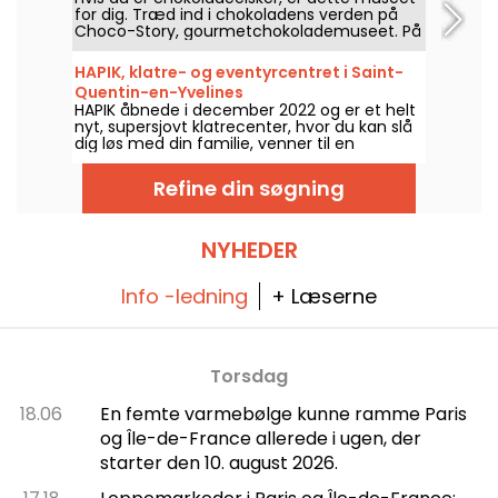
for dig. Træd ind i chokoladens verden på
Choco-Story, gourmetchokolademuseet. På
programmet: workshops, hvor du kan lave
dine egne chokolader efter et sjovt besøg!
HAPIK, klatre- og eventyrcentret i Saint-
Quentin-en-Yvelines
HAPIK åbnede i december 2022 og er et helt
nyt, supersjovt klatrecenter, hvor du kan slå
dig løs med din familie, venner til en
fødselsdagsfest eller kolleger til et
teambuilding-arrangement.
Refine din søgning
NYHEDER
Info -ledning
+ Læserne
Torsdag
18.06
En femte varmebølge kunne ramme Paris
og Île-de-France allerede i ugen, der
starter den 10. august 2026.