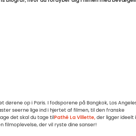
ens biograf, hvor du fordyber dig i filmen med bevægel
t dørene op i Paris.
I fodsporene på Bangkok, Los Angele
r seerne lige ind i hjertet af filmen, til den franske
age det skal du tage til
Pathé La Villette,
der ligger ideelt i
 en filmoplevelse, der vil ryste dine sanser!