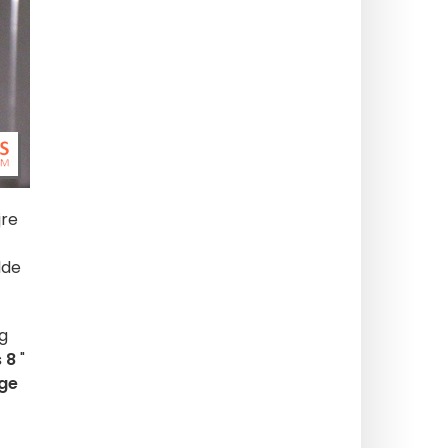
jre
lde
g
 8
"
nge