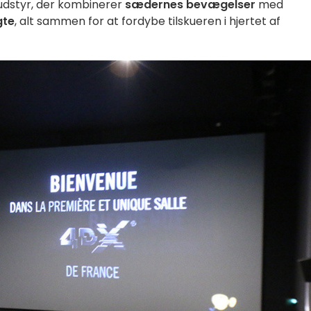
 udstyr, der kombinerer
sædernes bevægelser
med
gte
, alt sammen for at fordybe tilskueren i hjertet af