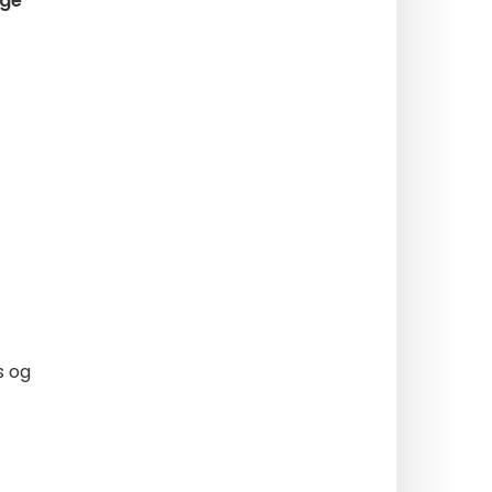
ige
s og