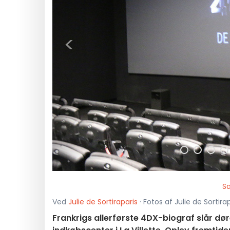
<
Sa
Ved
Julie de Sortiraparis
· Fotos af Julie de Sortira
Frankrigs allerførste 4DX-biograf slår døre