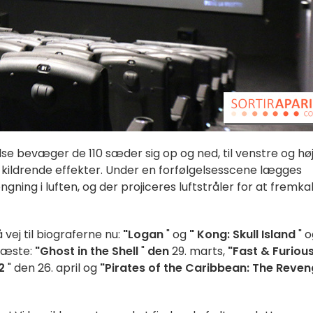
e bevæger de 110 sæder sig op og ned, til venstre og hø
 kildrende effekter. Under en forfølgelsesscene lægges
ning i luften, og der projiceres luftstråler for at fremka
å vej til biograferne nu:
"Logan
" og
"
Kong: Skull Island
" o
 næste:
"Ghost in the Shell
"
den
29. marts,
"Fast & Furious
2
" den 26. april og
"Pirates of the Caribbean: The Reve