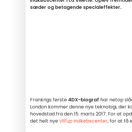
indkøbscenter i La Villette. Oplev fremtid
sæder og betagende specialeffekter.
Frankrigs første
4DX-biograf
har netop slåe
London kommer denne nye teknologi, der kaste
hovedstad fra den 15. marts 2017. For at opd
det helt nye
Vill'up indkøbscenter
, for at få