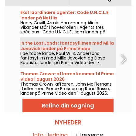
Ekstraordinære agenter: Code U.N.C.L.E.
lander på Netflix
Henry Cavill, Armie Hammer og Alicia
Vikander står i hovedrollen i Agents très
spéciaux : Code U.N.C.L.E., som lander på
Netflix den 6. august 2026.
In the Lost Lands: fantasyfilmen med Milla
Jovovich lander på Prime Video
I de tabte lande, Paul W. S. Andersons
fantasyfilm med Milla Jovovich og Dave
Bautista, lander på Prime Video den 7.
august 2026.
Thomas Crown-affæren kommer til Prime
Video i august 2026
Thomas Crown-affæren, John McTiernans
thriller med Pierce Brosnan og Rene Russo,
lander på Prime Video den 1. august 2026.
Refine din søgning
NYHEDER
Info -ledning
+ Læserne