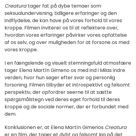
Creatura
tager fat på dybe temaer som
seksualundervisning, tidligere erfaringer og den
indflydelse, de kan have på vores forhold til vores
kroppe. Filmen inviterer os til at reflektere over,
hvordan vores erfaringer påvirker vores opfattelse
af os selv, og over muligheden for at forsone os med
vores kroppe.
I en fængslende og visuelt stemningsfuld atmosfære
tager Elena Martín Gimeno os med ind i Milas indre
verden, hvor hun søger efter svar og personlig
forsoning. Filmen tilbyder et introspektivt og følsomt
perspektiv, der opfordrer seerne til at sætte
spørgsmålstegn ved deres eget forhold til deres
kroppe og de sociale normer, der er forbundet med
dem.
Konklusionen er, at Elena Martín Gimenos
Creatura
er en film, der tager et dybt og følsomt kig på det