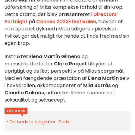
udforskning af Milas komplekse forhold til sin krop.
Dette drama, der blev præsenteret i
Directors'
Fortnight
på
Cannes 2023-festivalen
, tilbyder et
introspektivt dyk ned i Milas tidligere oplevelser,
hvilket gør det muligt for hende at finde fred med sin
egen krop.
Instruktør
Elena Martín Gimeno
og
manuskriptforfatter
Clara Roquet
tilbyder et
oprigtigt og delikat perspektiv på Milas spørgsmål.
Med en fængslende præstation af
Elena Martín
selv
i hovedrollen, akkompagneret af
Mila Borràs
og
Claudia Dalmau
, udforsker filmen nuancerne i
seksualitet og selvaccept.
LÆS OGSÅ
De bedste biografer i Paris