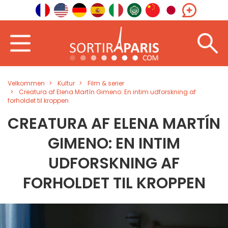
Velkommen
Kultur
Film & serier
Creatura af Elena Martín Gimeno: En intim udforskning af
forholdet til kroppen
CREATURA AF ELENA MARTÍN
GIMENO: EN INTIM
UDFORSKNING AF
FORHOLDET TIL KROPPEN