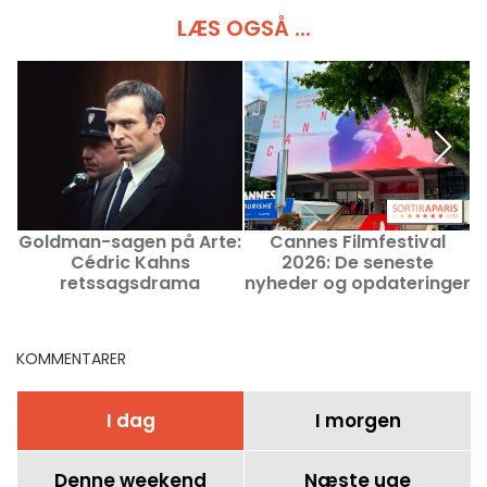
LÆS OGSÅ ...
Goldman-sagen på Arte:
Cannes Filmfestival
C
Cédric Kahns
2026: De seneste
retssagsdrama
nyheder og opdateringer
I
om den 79. udgave
KOMMENTARER
I dag
I morgen
Denne weekend
Næste uge