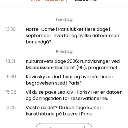
Lørdag
13.30
Notre-Dame i Paris lukket flere dage i
september: hvorfor og hvilke datoer man
bør undgå?
Fredag
18.31
Kulturarvets dage 2026: rundvisninger ved
Maubuisson-klosteret (95), programmet
15.30
Kavinsky er død: hvor og hvornår finder
begravelsen sted i Paris?
15.02
Vil du se pave Leo XIV i Paris? Her er datoen
og åbningstiden for reservationerne.
13.20
Vidste du det? Du kan tage kurser i
kunsthistorie på Louvre i Paris