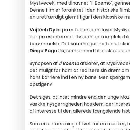
Myslivecek, med tilnavnet "Il Boemo", genne
Denne film er forankret i den historiske film
en uretfærdigt glemt figur i den klassiske mu
Vojtěch Dyks
præstation som Josef Myslivece
der præsenterer sit liv som en kompleks bla
berømmelse. Det samme gør resten af skue
Diego Pagotto
, som er med til at skabe de
Synopsen af
Il Boemo
afslører, at Myslivec
det muligt for ham at realisere sin drøm o
hans karriere ind i en ny bane. Men spørgsmå
opstigen?
Det siges, at intet mindre end den unge Mo
vække nysgerrigheden hos dem, der interessere
af interesse til den allerede fængslende hi
Som en udforskning af livet for en musiker, 