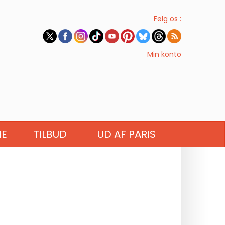
Følg os :
Min konto
IE
TILBUD
UD AF PARIS