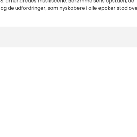
t 18. århundredes musikscene. Berømmelsens opståen, de
og de udfordringer, som nyskabere i alle epoker stod ov