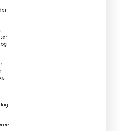
 for
,
fter
og
ør
r
ske
 lag
oemo