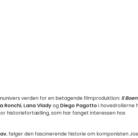
lmunivers verden for en betagende filmproduktion:
Il Boe
a Ronchi
,
Lana Vlady
og
Diego Pagotto
i hovedrollerne 
for historiefortælling, som har fanget interessen hos
lav
, følger den fascinerende historie om komponisten Jos