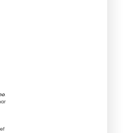
mo
.
har
ef