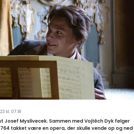
3 kl. 07.18
t Josef Myslivecek. Sammen med Vojtěch Dyk følger
i 1764 takket være en opera, der skulle vende op og ned