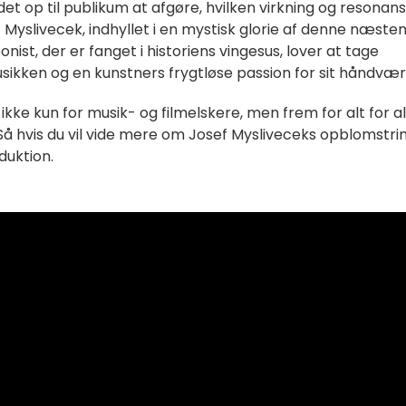
 op til publikum at afgøre, hvilken virkning og resonan
f Myslivecek, indhyllet i en mystisk glorie af denne næste
ist, der er fanget i historiens vingesus, lover at tage
ikken og en kunstners frygtløse passion for sit håndvær
 ikke kun for musik- og filmelskere, men frem for alt for al
 Så hvis du vil vide mere om Josef Mysliveceks opblomstrin
duktion.