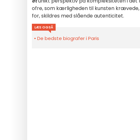
et
unikt perspektiv på kompleksiteten i de
ofre, som kærligheden til kunsten krævede, 
for, skildres med slående autenticitet.
LÆS OGSÅ
De bedste biografer i Paris