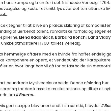
m hans kampe og triumfer i det frisindede Venedig i 1764.
bevægelse og kaster et unikt lys over det tumultariske liv
sik.
k tegner til at blive en præcis skildring af komponisten
nding af uerkendt talent, romantiske forhold og søgen e
spillerne,
Elena Radonicich
,
Barbara Ronchi
,
Lana Vlady
n unikke atmosfære i 1700-tallets Venedig.
eks hemmelige affære med en kvinde fra hoffet endelig g
m at komponere en opera, et vendepunkt, der katapultere
let er, hvor langt han vil gå for at fastholde sin meteori
zart beundrede Mysliveceks arbejde. Denne afsløring bør
r sig for den klassiske musiks historie, og tilføje et nyt
storie om
Il Boemo.
hvis geni næppe blev anerkendt i sin samtid, tilbyder
Il B