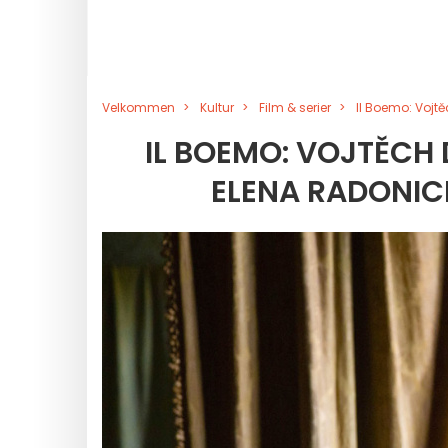
Velkommen
Kultur
Film & serier
Il Boemo: Vojt
IL BOEMO: VOJTĚCH 
ELENA RADONIC