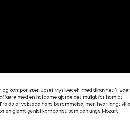
en og komponisten Josef Myslivecek, med tilnavnet "Il Boe
ns affære med en hofdame gjorde det muligt for ham at
Fra da af voksede hans berømmelse, men hvor langt vill
hos en glemt genial komponist, som den unge Mozart