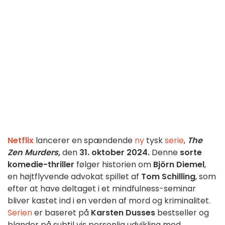
Netflix
lancerer en spændende
ny
tysk
serie
,
The
Zen Murders,
den
31. oktober 2024.
Denne
sorte
komedie-thriller
følger historien om
Björn Diemel
,
en højtflyvende advokat spillet af
Tom Schilling
, som
efter at have deltaget i et mindfulness-seminar
bliver kastet ind i en verden af mord og kriminalitet.
Serien
er baseret på
Karsten Dusses
bestseller og
blander på subtil vis personlig udvikling med