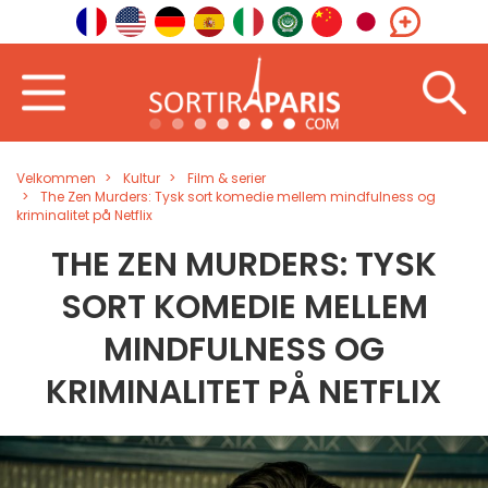
Velkommen
Kultur
Film & serier
The Zen Murders: Tysk sort komedie mellem mindfulness og
kriminalitet på Netflix
THE ZEN MURDERS: TYSK
SORT KOMEDIE MELLEM
MINDFULNESS OG
KRIMINALITET PÅ NETFLIX