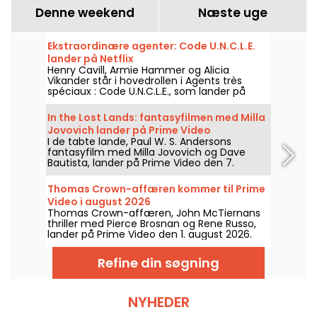
Denne weekend
Næste uge
Ekstraordinære agenter: Code U.N.C.L.E.
lander på Netflix
Henry Cavill, Armie Hammer og Alicia
Vikander står i hovedrollen i Agents très
spéciaux : Code U.N.C.L.E., som lander på
Netflix den 6. august 2026.
In the Lost Lands: fantasyfilmen med Milla
Jovovich lander på Prime Video
I de tabte lande, Paul W. S. Andersons
fantasyfilm med Milla Jovovich og Dave
Bautista, lander på Prime Video den 7.
august 2026.
Thomas Crown-affæren kommer til Prime
Video i august 2026
Thomas Crown-affæren, John McTiernans
thriller med Pierce Brosnan og Rene Russo,
lander på Prime Video den 1. august 2026.
Refine din søgning
NYHEDER