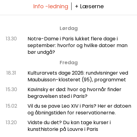
Info -ledning
+ Læserne
Lørdag
13.30
Notre-Dame i Paris lukket flere dage i
september: hvorfor og hvilke datoer man
bør undgå?
Fredag
18.31
Kulturarvets dage 2026: rundvisninger ved
Maubuisson-klosteret (95), programmet
15.30
Kavinsky er død: hvor og hvornår finder
begravelsen sted i Paris?
15.02
Vil du se pave Leo XIV i Paris? Her er datoen
og åbningstiden for reservationerne.
13.20
Vidste du det? Du kan tage kurser i
kunsthistorie på Louvre i Paris