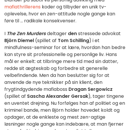
mafiathrillerens
koder og tilbyder en unik tv-
oplevelse, hvor en zen-attitude nogle gange kan
føre til ... radikale konsekvenser.
I
The Zen Murders
deltager
den
stressede advokat
Björn Diemel
(spillet af
Tom Schilling
) i et
mindfulness-seminar for at lære, hvordan han bedre
kan styre sit professionelle og personlige liv. Hans
mål er enkelt: at tilbringe mere tid med sin datter,
redde sit ægteskab og forbedre sit generelle
velbefindende. Men da han beslutter sig for at
anvende de nye teknikker på sin klient, den
frygtindgydende mafiaboss
Dragan Sergowicz
(spillet af
Sascha Alexander Gersak
), tager tingene
en uventet drejning. Nu forfølges han af politiet og en
kriminel bande, men Björn holder hovedet koldt og
opdager, at de enkleste og mest zen-agtige
løsninger nogle gange kan indebære, at man fjerner