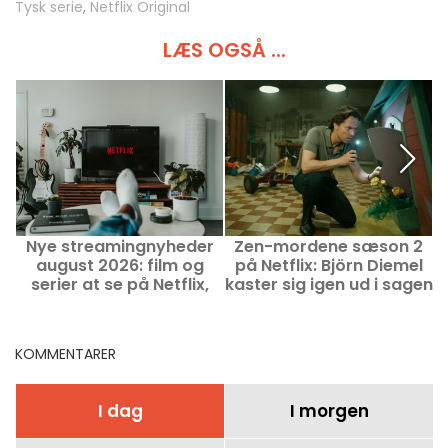
Tysk serie
,
Netflix Original
LÆS OGSÅ ...
Nye streamingnyheder
Zen-mordene sæson 2
H
august 2026: film og
på Netflix: Björn Diemel
serier at se på Netflix,
kaster sig igen ud i sagen
Disney+ og Prime Video
KOMMENTARER
I dag
I morgen