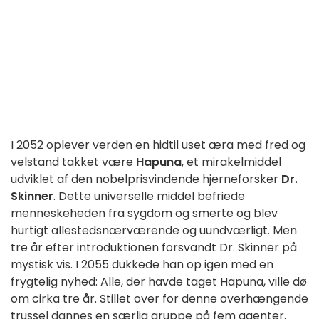
I 2052 oplever verden en hidtil uset æra med fred og
velstand takket være
Hapuna
, et mirakelmiddel
udviklet af den nobelprisvindende hjerneforsker
Dr.
Skinner
.
Dette universelle middel befriede
menneskeheden fra sygdom og smerte og blev
hurtigt allestedsnærværende og uundværligt.
Men
tre år efter introduktionen forsvandt Dr. Skinner på
mystisk vis.
I 2055 dukkede han op igen med en
frygtelig nyhed: Alle, der havde taget Hapuna, ville dø
om cirka tre år.
Stillet over for denne overhængende
trussel dannes en særlig gruppe på fem agenter,