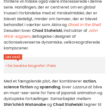
thrillere vil måske også være interesserede i denne
serie.
Handlingen, der er centreret om en global
trussel i forbindelse med et mirakelmiddel, der er
blevet dødeligt, minder om temaer, der er blevet
behandlet i værker som
Akira
og
Ghost in the Shell
.
Desuden lover
Chad Stahelski
, instruktør af
John
Wick-sagaen
, deltagelse i designet af
actionsekvenserne dynamiske, velkoreograferede
kampscener.
LÆS OGSÅ
De bedste biografer i Paris
Med et fængslende plot, der kombinerer
action
,
science fiction
og
spænding
, lover
Lazarus
at blive
en must-see-serie for fans af japansk animation og
dystopiske fortællinger.
Samarbejdet mellem
Shin'ichirō Watanabe
og
Chad Stahelski
tegner til