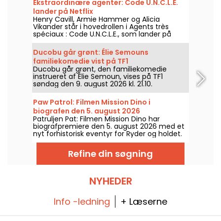
Ekstraordinære agenter: Code U.N.C.L.E.
lander på Netflix
Henry Cavill, Armie Hammer og Alicia
Vikander står i hovedrollen i Agents très
spéciaux : Code U.N.C.L.E., som lander på
Netflix den 6. august 2026.
Ducobu går grønt: Élie Semouns
familiekomedie vist på TF1
Ducobu går grønt, den familiekomedie
instrueret af Élie Semoun, vises på TF1
søndag den 9. august 2026 kl. 21.10.
Paw Patrol: Filmen Mission Dino i
biografen den 5. august 2026
Patruljen Pat: Filmen Mission Dino har
biografpremiere den 5. august 2026 med et
nyt forhistorisk eventyr for Ryder og holdet.
Refine din søgning
NYHEDER
Info -ledning
+ Læserne