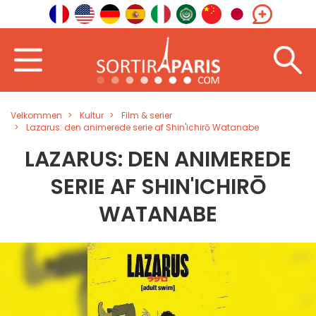
Velkommen
Kultur
Film & serier
Lazarus: den animerede serie af Shin'ichirō Watanabe
LAZARUS: DEN ANIMEREDE
SERIE AF SHIN'ICHIRŌ
WATANABE