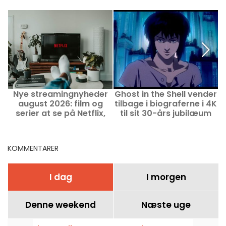
Nye streamingnyheder
Ghost in the Shell vender
H
august 2026: film og
tilbage i biograferne i 4K
serier at se på Netflix,
til sit 30-års jubilæum
Disney+ og Prime Video
KOMMENTARER
I dag
I morgen
Denne weekend
Næste uge