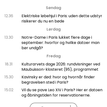
Søndag
12.36
Elektriske løbehjul i Paris: uden dette udstyr
risikerer du nu en bøde
Lørdag
13.30
Notre-Dame i Paris lukket flere dage i
september: hvorfor og hvilke datoer man
bør undgå?
Fredag
18.31
Kulturarvets dage 2026: rundvisninger ved
Maubuisson-klosteret (95), programmet
15.30
Kavinsky er død: hvor og hvornår finder
begravelsen sted i Paris?
15.02
Vil du se pave Leo XIV i Paris? Her er datoen
og åbningstiden for reservationerne.