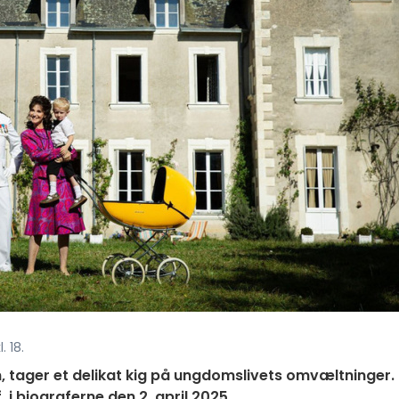
. 18.
m, tager et delikat kig på ungdomslivets omvæltninger.
, i biograferne den 2. april 2025.