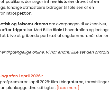
l et publikum, der søger
intime historier
drevet af
en
ge, landlige atmosfære bidrager til følelsen af en
or introspektion.
etisk og følsomt drama
om overgangen til voksenlivet,
 efter frigørelse
. Med
Billie Blain
i hovedrollen og ledsage
il at blive et gribende portræt af ungdommen, når den er
 er tilgængelige online. Vi har endnu ikke set den omtalt
 biografen i april 2026?
grafpremierer i april 2026: film i biograferne, forestillinge
 kan planlægge dine udflugter.
[Læs mere]