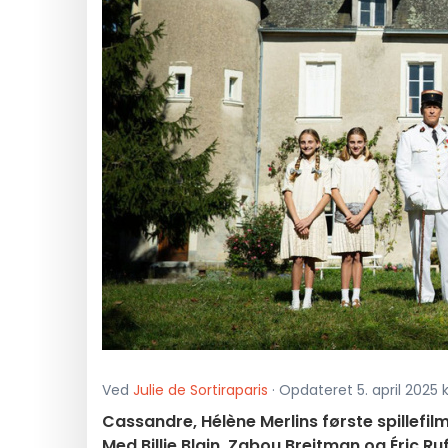
Ved
Julie de Sortiraparis
· Opdateret 5. april 2025 kl
Cassandre, Hélène Merlins første spillefil
Med Billie Blain, Zabou Breitman og Éric Ruf