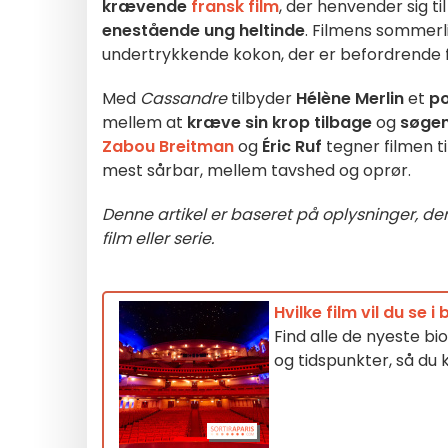
krævende
fransk film
, der henvender sig ti
enestående ung heltinde
. Filmens sommerli
undertrykkende kokon, der er befordrende f
Med
Cassandre
tilbyder
Hélène Merlin
et
po
mellem at
kræve sin krop tilbage
og
søgen
Zabou Breitman
og
Éric Ruf
tegner filmen t
mest sårbar, mellem tavshed og oprør.
Denne artikel er baseret på oplysninger, der
film eller serie.
Hvilke film vil du se i
Find alle de nyeste bio
og tidspunkter, så du