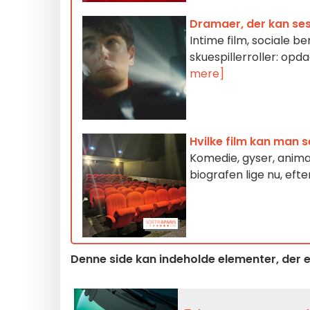
Dramaer, der kan ses
Intime film, sociale be
skuespillerroller: opd
mere]
Hvilke film kan man s
Komedie, gyser, animat
biografen lige nu, efter
Denne side kan indeholde elementer, der er