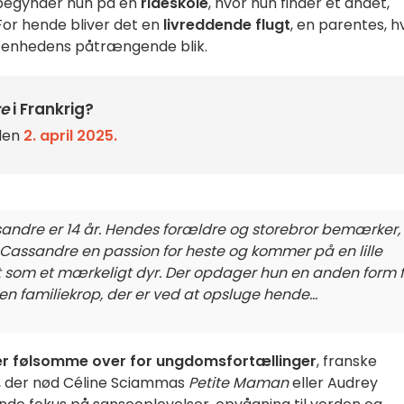
 begynder hun på en
rideskole
, hvor hun finder et andet,
. For hende bliver det en
livreddende flugt
, en parentes, h
lieenhedens påtrængende blik.
e
i Frankrig?
den
2. april 2025.
andre er 14 år. Hendes forældre og storebror bemærker,
 Cassandre en passion for heste og kommer på en lille
ret som et mærkeligt dyr. Der opdager hun en anden form 
en familiekrop, der er ved at opsluge hende...
 er følsomme over for ungdomsfortællinger
, franske
e, der nød Céline Sciammas
Petite Maman
eller Audrey