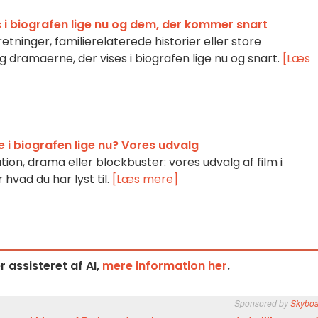
 i biografen lige nu og dem, der kommer snart
retninger, familierelaterede historier eller store
ag dramaerne, der vises i biografen lige nu og snart.
[Læs
e i biografen lige nu? Vores udvalg
ion, drama eller blockbuster: vores udvalg af film i
 hvad du har lyst til.
[Læs mere]
 assisteret af AI,
mere information her
.