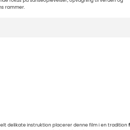
nende fokus på sanseoplevelser, opvågning til verden og
ens rammer.
t delikate instruktion placerer denne film i en tradition
f