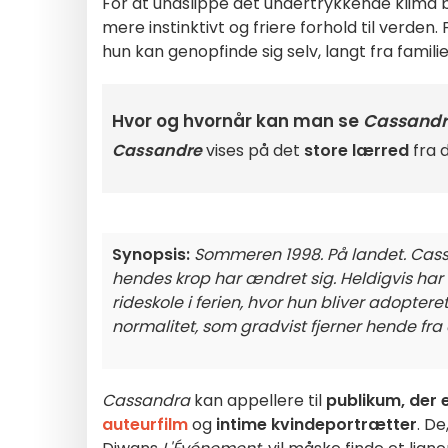
For at undslippe det undertrykkende klima
mere instinktivt og friere forhold til verden
hun kan genopfinde sig selv, langt fra fami
Hvor og hvornår kan man se
Cassandr
Cassandre
vises på det
store lærred
fra 
Synopsis:
Sommeren 1998. På landet. Cass
hendes krop har ændret sig. Heldigvis har
rideskole i ferien, hvor hun bliver adopte
normalitet, som gradvist fjerner hende fra 
Cassandra
kan appellere til
publikum, der
auteurfilm
og
intime kvindeportrætter
. D