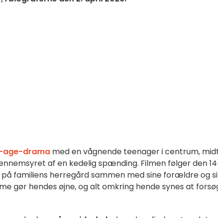
f-age-drama
med en vågnende teenager i centrum, midt
gennemsyret af en kedelig spænding. Filmen følger den 14
en på familiens herregård sammen med sine forældre og s
mme gør hendes øjne, og alt omkring hende synes at forsø