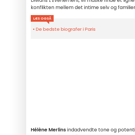
Diwans
L'Événement
, vil måske finde et lig
konflikten mellem det intime selv og famili
LÆS OGSÅ
De bedste biografer i Paris
Hélène Merlins
indadvendte tone og potentiel