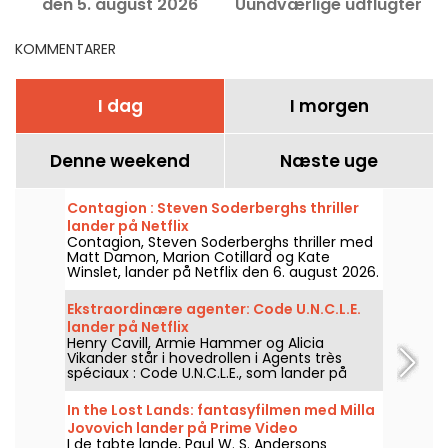
den 5. august 2026
Uundværlige udflugter
den 8. august 2026
KOMMENTARER
I dag
I morgen
Denne weekend
Næste uge
Contagion : Steven Soderberghs thriller
lander på Netflix
Contagion, Steven Soderberghs thriller med
Matt Damon, Marion Cotillard og Kate
Winslet, lander på Netflix den 6. august 2026.
Ekstraordinære agenter: Code U.N.C.L.E.
lander på Netflix
Henry Cavill, Armie Hammer og Alicia
Vikander står i hovedrollen i Agents très
spéciaux : Code U.N.C.L.E., som lander på
Netflix den 6. august 2026.
In the Lost Lands: fantasyfilmen med Milla
Jovovich lander på Prime Video
I de tabte lande, Paul W. S. Andersons