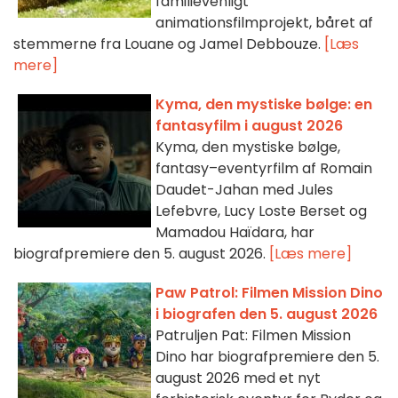
familievenligt
animationsfilmprojekt, båret af
stemmerne fra Louane og Jamel Debbouze.
[Læs
mere]
Kyma, den mystiske bølge: en
fantasyfilm i august 2026
Kyma, den mystiske bølge,
fantasy–eventyrfilm af Romain
Daudet-Jahan med Jules
Lefebvre, Lucy Loste Berset og
Mamadou Haïdara, har
biografpremiere den 5. august 2026.
[Læs mere]
Paw Patrol: Filmen Mission Dino
i biografen den 5. august 2026
Patruljen Pat: Filmen Mission
Dino har biografpremiere den 5.
august 2026 med et nyt