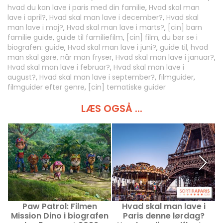
hvad du kan lave i paris med din familie
,
Hvad skal man
lave i april?
,
Hvad skal man lave i december?
,
Hvad skal
man lave i maj?
,
Hvad skal man lave i marts?
,
[cin] barn
familie guide
,
guide til familiefilm
,
[cin] film, du bør se i
biografen: guide
,
Hvad skal man lave i juni?
,
guide til, hvad
man skal gøre, når man fryser
,
Hvad skal man lave i januar?
,
Hvad skal man lave i februar?
,
Hvad skal man lave i
august?
,
Hvad skal man lave i september?
,
filmguider
,
filmguider efter genre
,
[cin] tematiske guider
LÆS OGSÅ ...
Paw Patrol: Filmen
Hvad skal man lave i
Mission Dino i biografen
Paris denne lørdag?