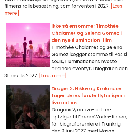
filmens rollebesætning, som forventes i 2027.
[Læs
mere]
Ikke så ensomme: Timothée
Chalamet og Selena Gomez i
den nye Illumination-film
Timothée Chalamet og Selena
Gomez lægger stemme til Pas si
seuls, Illuminationens nyeste
originale eventyr, i biografen den
31. marts 2027.
[Læs mere]
Drager 2: Hikke og Krokmose
tager deres første flytur igen i
live action
Dragons 2, en live-action-
opfølger til DreamWorks-filmen,
får biografpremiere i Frankrig
den 9. juni 2027 med Mason