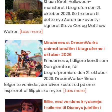
Shaun fåret: Halloween-
monsteret i biografen den 21.
oktober 2026. Se traileren til
dette nye Aardman-eventyr
signeret Steve Cox og Matthew
Walker.
[Læs mere]
Mindernes ø: DreamWorks
animationsfilm i biograferne i
oktober 2026
Erindernes ø, tidligere kendt som
Den glemte ø, får
biografpremiere den 21. oktober
2026. DreamWorks-filmen
følger to veninder, der bliver kastet ud på en ø
inspireret af filippinske myter.
[Læs mere]
Billie, ved verdens krydsveje:
traileren til Disneys julefilm i