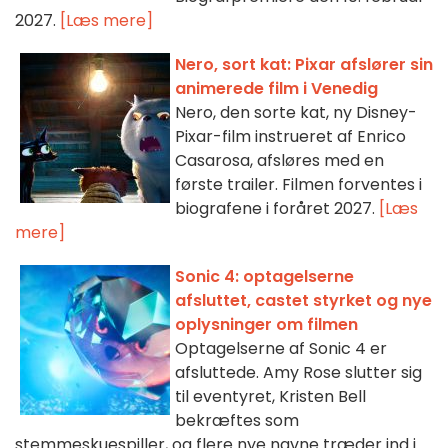
2027.
[Læs mere]
Nero, sort kat: Pixar afslører sin
animerede film i Venedig
Nero, den sorte kat, ny Disney-
Pixar-film instrueret af Enrico
Casarosa, afsløres med en
første trailer. Filmen forventes i
biografene i foråret 2027.
[Læs
mere]
Sonic 4: optagelserne
afsluttet, castet styrket og nye
oplysninger om filmen
Optagelserne af Sonic 4 er
afsluttede. Amy Rose slutter sig
til eventyret, Kristen Bell
bekræftes som
stemmeskuespiller, og flere nye navne træder ind i