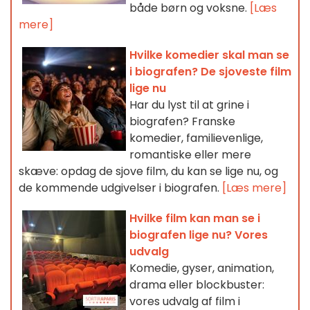
både børn og voksne.
[Læs
mere]
Hvilke komedier skal man se
i biografen? De sjoveste film
lige nu
Har du lyst til at grine i
biografen? Franske
komedier, familievenlige,
romantiske eller mere
skæve: opdag de sjove film, du kan se lige nu, og
de kommende udgivelser i biografen.
[Læs mere]
Hvilke film kan man se i
biografen lige nu? Vores
udvalg
Komedie, gyser, animation,
drama eller blockbuster:
vores udvalg af film i