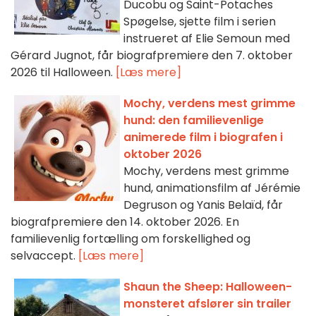
Ducobu og Saint-Potaches
Spøgelse, sjette film i serien
instrueret af Elie Semoun med
Gérard Jugnot, får biografpremiere den 7. oktober
2026 til Halloween.
[Læs mere]
Mochy, verdens mest grimme
hund: den familievenlige
animerede film i biografen i
oktober 2026
Mochy, verdens mest grimme
hund, animationsfilm af Jérémie
Degruson og Yanis Belaïd, får
biografpremiere den 14. oktober 2026. En
familievenlig fortælling om forskellighed og
selvaccept.
[Læs mere]
Shaun the Sheep: Halloween-
monsteret afslører sin trailer