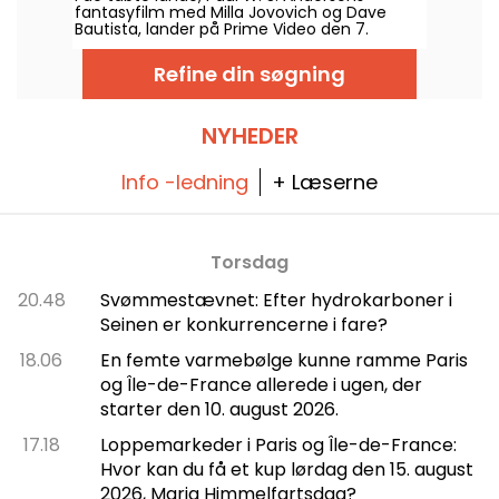
fantasyfilm med Milla Jovovich og Dave
Bautista, lander på Prime Video den 7.
august 2026.
Refine din søgning
NYHEDER
Info -ledning
+ Læserne
Torsdag
20.48
Svømmestævnet: Efter hydrokarboner i
Seinen er konkurrencerne i fare?
18.06
En femte varmebølge kunne ramme Paris
og Île-de-France allerede i ugen, der
starter den 10. august 2026.
17.18
Loppemarkeder i Paris og Île-de-France:
Hvor kan du få et kup lørdag den 15. august
2026, Maria Himmelfartsdag?