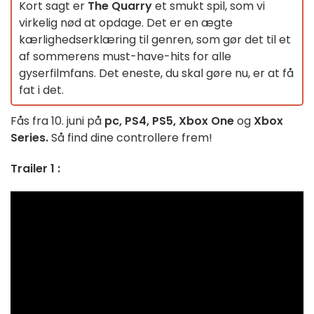
Kort sagt er
The Quarry
et smukt spil, som vi
virkelig nød at opdage. Det er en ægte
kærlighedserklæring til genren, som gør det til et
af sommerens must-have-hits for alle
gyserfilmfans. Det eneste, du skal gøre nu, er at få
fat i det.
Fås fra 10. juni på
pc, PS4, PS5, Xbox One
og
Xbox
Series.
Så find dine controllere frem!
Trailer 1 :