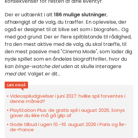
konsekvenser for resten af dine eventyr.
Der er udtænkt i alt
186 mulige slutninger
,
afhængigt af de valg, du træffer. En oplevelse, der
også er designet til at blive set som i biografen... Og
med god grund: Der er flere spiltilstande til rådighed,
fra den mest aktive med de valg, du skal træffe, til
den mest passive med "Cinema Mode", som lader dig
nyde spillet som en åndeløs biografthriller, hvor du
kan
binge-watche det
uden at skulle interagere
med det
. Valget er dit...
LÆS OGSÅ
Videospiludgivelser i juni 2027: hvilke spil forventes i
denne måned?
PlayStation Plus: de gratis spil i august 2026, Sonys
gaver du ikke må gå glip af
Gode tilbud i ugen 10.–16. august 2026 i Paris og Île-
de-France