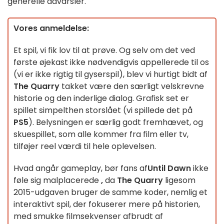
generelle advarsler.
Vores anmeldelse:
Et spil, vi fik lov til at prøve. Og selv om det ved
første øjekast ikke nødvendigvis appellerede til os
(vi er ikke rigtig til gyserspil), blev vi hurtigt bidt af
The Quarry
takket være den særligt velskrevne
historie og den inderlige dialog. Grafisk set er
spillet simpelthen storslået (vi spillede det på
PS5
). Belysningen er særlig godt fremhævet, og
skuespillet, som alle kommer fra film eller tv,
tilføjer reel værdi til hele oplevelsen.
Hvad angår gameplay, bør fans af
Until Dawn
ikke
føle sig malplacerede
,
da
The Quarry
ligesom
2015-udgaven bruger de samme koder, nemlig et
interaktivt spil, der fokuserer mere på historien,
med smukke filmsekvenser afbrudt af