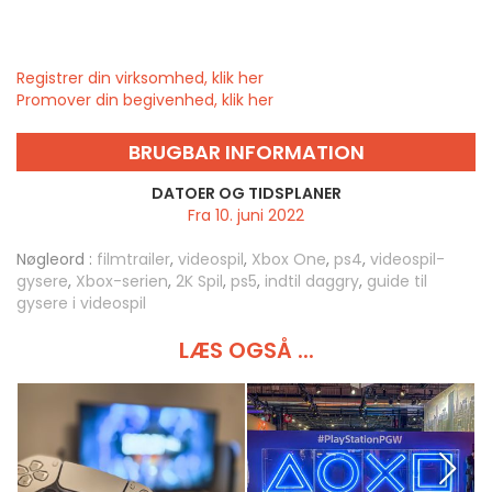
Registrer din virksomhed, klik her
Promover din begivenhed, klik her
BRUGBAR INFORMATION
DATOER OG TIDSPLANER
Fra 10. juni 2022
Nøgleord :
filmtrailer
,
videospil
,
Xbox One
,
ps4
,
videospil-
gysere
,
Xbox-serien
,
2K Spil
,
ps5
,
indtil daggry
,
guide til
gysere i videospil
LÆS OGSÅ ...