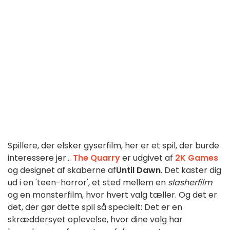
Spillere, der elsker gyserfilm, her er et spil, der burde
interessere jer...
The Quarry
er udgivet af
2K Games
og designet af skaberne af
Until Dawn
. Det kaster dig
ud i en 'teen-horror', et sted mellem en
slasherfilm
og en monsterfilm, hvor hvert valg tæller. Og det er
det, der gør dette spil så specielt: Det er en
skræddersyet oplevelse, hvor dine valg har