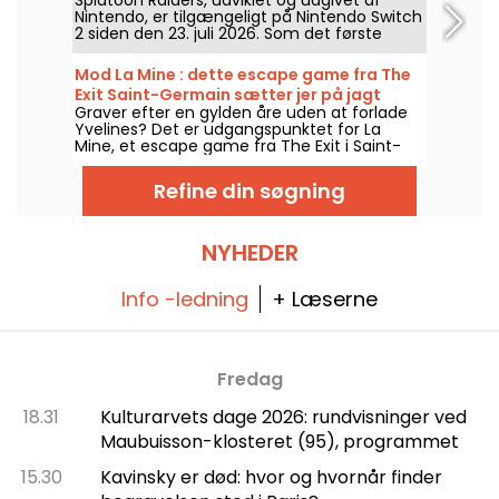
Nintendo, er tilgængeligt på Nintendo Switch
2 siden den 23. juli 2026. Som det første
spin-off af Splatoon-serien byder spillet på
et originalt eventyr i seriens univers. Vi har
Mod La Mine : dette escape game fra The
testet det – her er vores oplevelse!
Exit Saint-Germain sætter jer på jagt
Graver efter en gylden åre uden at forlade
efter en glemt skat
Yvelines? Det er udgangspunktet for La
Mine, et escape game fra The Exit i Saint-
Germain-en-Laye, hvor dit hold tager af
sted for at udforske en gammel mine.
Refine din søgning
NYHEDER
Info -ledning
+ Læserne
Fredag
18.31
Kulturarvets dage 2026: rundvisninger ved
Maubuisson-klosteret (95), programmet
15.30
Kavinsky er død: hvor og hvornår finder