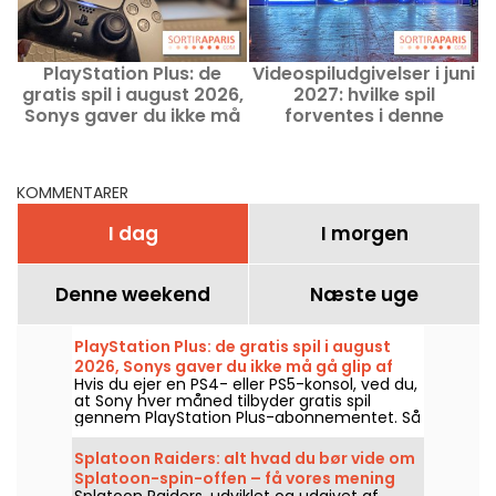
PlayStation Plus: de
Videospiludgivelser i juni
gratis spil i august 2026,
2027: hvilke spil
u
Sonys gaver du ikke må
forventes i denne
gå glip af
måned?
KOMMENTARER
I dag
I morgen
Denne weekend
Næste uge
PlayStation Plus: de gratis spil i august
2026, Sonys gaver du ikke må gå glip af
Hvis du ejer en PS4- eller PS5-konsol, ved du,
at Sony hver måned tilbyder gratis spil
gennem PlayStation Plus-abonnementet. Så
hvilke spil er gratis i august 2026? Se
månedens udvælgelse.
Splatoon Raiders: alt hvad du bør vide om
Splatoon-spin-offen – få vores mening
Splatoon Raiders, udviklet og udgivet af