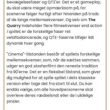
bevægelsesfaser og QTE'er. Det er et gameplay,
du skal være meget opmærksom på, for
scenerne følger hurtigt efter hinanden på trods
af de lange mellemsekvenser. Og selv om
The
Quarry
indeholder flere filmsekvenser end action
i spillet
, er de forskellige faser ret
velafbalancerede, og QTE-faserne tilføjer lidt
dynamik hver gang.
"Cinema"-tilstanden består af spillets forskellige
mellemsekvenser, som, når de sættes sammen,
udgør en god
slasherfilm
i den reneste tradition
fra 90'erne. Det er en fleksibel tilstand, som giver
dig mulighed for at spille spillet i dets klassiske
version eller tage det fra start til slut. Du kan
endda vælge, om alle hovedpersonerne skal
overleve deres rædselsnat eller dø i ulidelige
pinsler.