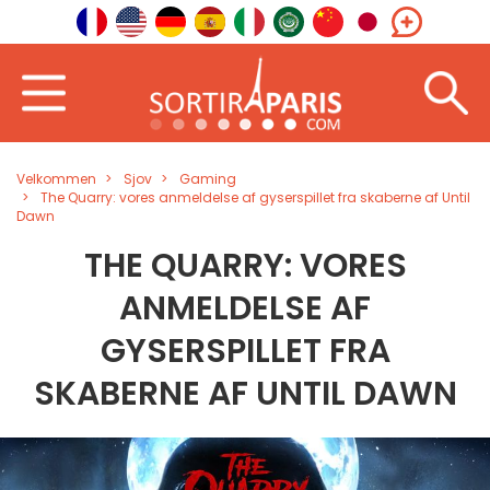
Velkommen
Sjov
Gaming
The Quarry: vores anmeldelse af gyserspillet fra skaberne af Until
Dawn
THE QUARRY: VORES
ANMELDELSE AF
GYSERSPILLET FRA
SKABERNE AF UNTIL DAWN