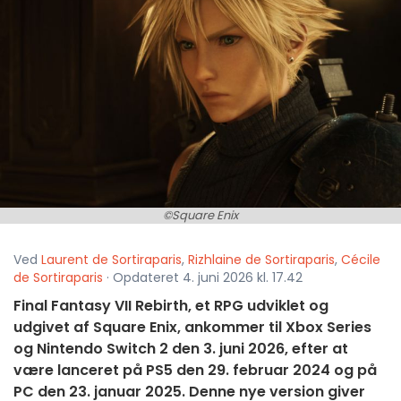
©Square Enix
Ved
Laurent de Sortiraparis
,
Rizhlaine de Sortiraparis
,
Cécile
de Sortiraparis
· Opdateret 4. juni 2026 kl. 17.42
Final Fantasy VII Rebirth, et RPG udviklet og
udgivet af Square Enix, ankommer til Xbox Series
og Nintendo Switch 2 den 3. juni 2026, efter at
være lanceret på PS5 den 29. februar 2024 og på
PC den 23. januar 2025. Denne nye version giver