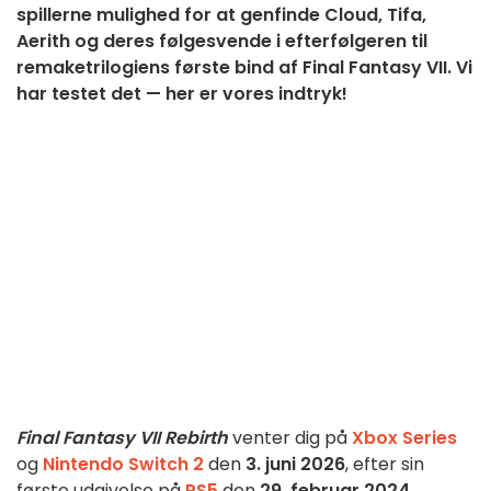
spillerne mulighed for at genfinde Cloud, Tifa,
Aerith og deres følgesvende i efterfølgeren til
remaketrilogiens første bind af Final Fantasy VII. Vi
har testet det — her er vores indtryk!
Final Fantasy VII Rebirth
venter dig på
Xbox Series
og
Nintendo Switch 2
den
3. juni 2026
, efter sin
første udgivelse på
PS5
den
29. februar 2024
,