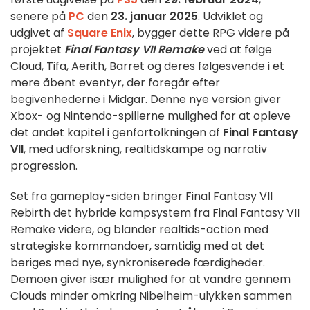
senere på
PC
den
23. januar 2025
. Udviklet og
udgivet af
Square Enix
, bygger dette RPG videre på
projektet
Final Fantasy VII Remake
ved at følge
Cloud, Tifa, Aerith, Barret og deres følgesvende i et
mere åbent eventyr, der foregår efter
begivenhederne i Midgar. Denne nye version giver
Xbox- og Nintendo-spillerne mulighed for at opleve
det andet kapitel i genfortolkningen af
Final Fantasy
VII
, med udforskning, realtidskampe og narrativ
progression.
Set fra gameplay-siden bringer Final Fantasy VII
Rebirth det hybride kampsystem fra Final Fantasy VII
Remake videre, og blander realtids-action med
strategiske kommandoer, samtidig med at det
beriges med nye, synkroniserede færdigheder.
Demoen giver især mulighed for at vandre gennem
Clouds minder omkring Nibelheim-ulykken sammen