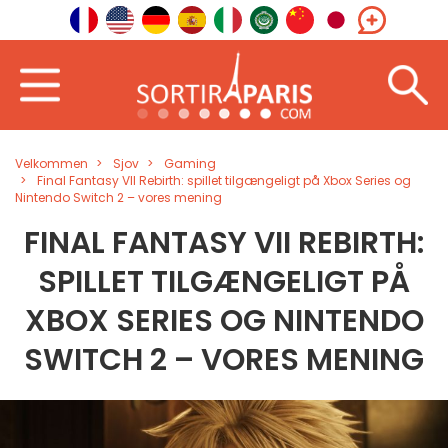
Velkommen
Sjov
Gaming
Final Fantasy VII Rebirth: spillet tilgængeligt på Xbox Series og
Nintendo Switch 2 – vores mening
FINAL FANTASY VII REBIRTH:
SPILLET TILGÆNGELIGT PÅ
XBOX SERIES OG NINTENDO
SWITCH 2 – VORES MENING