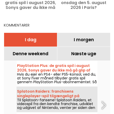
gratis spil i august 2026,
onsdag den 5. august
u
Sonys gaver du ikke må
2026 i Paris?
gå glip af
Arrangementer, du ikke
må gå glip af
KOMMENTARER
I dag
I morgen
Denne weekend
Næste uge
PlayStation Plus: de gratis spil i august
2026, Sonys gaver du ikke må gå glip af
Hvis du ejer en PS4- eller PS5-konsol, ved du,
at Sony hver måned tilbyder gratis spil
gennem PlayStation Plus-abonnementet. Så
hvilke spil er gratis i august 2026? Se
månedens udvælgelse.
Splatoon Raiders: franchisens
singleplayer-spil tilgængeligt på
Til Splatoon-fansene! Splatoon Raiders, et
Nintendo Switch
videospil fra den kendte franchise, udviklet
og udgivet af Nintendo, venter jer siden den
23. juli 2026 på Nintendo Switch 2. Et spin-off,