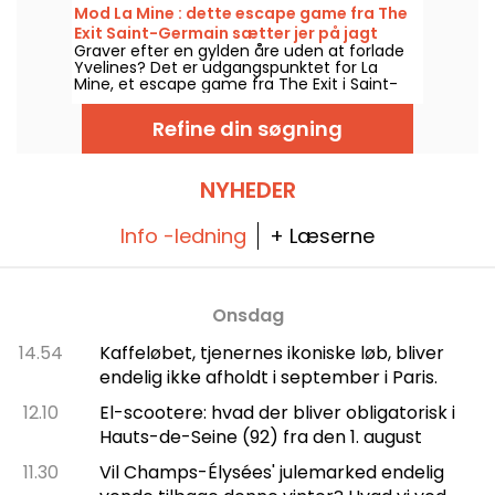
der åbner et nyt kapitel i serien, med et helt
Mod La Mine : dette escape game fra The
nyt eventyr.
Exit Saint-Germain sætter jer på jagt
Graver efter en gylden åre uden at forlade
efter en glemt skat
Yvelines? Det er udgangspunktet for La
Mine, et escape game fra The Exit i Saint-
Germain-en-Laye, hvor dit hold tager af
sted for at udforske en gammel mine.
Refine din søgning
NYHEDER
Info -ledning
+ Læserne
Onsdag
14.54
Kaffeløbet, tjenernes ikoniske løb, bliver
endelig ikke afholdt i september i Paris.
12.10
El-scootere: hvad der bliver obligatorisk i
Hauts-de-Seine (92) fra den 1. august
11.30
Vil Champs-Élysées' julemarked endelig