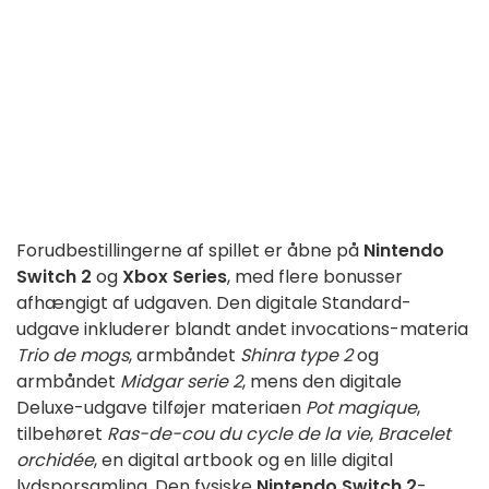
Forudbestillingerne af spillet er åbne på
Nintendo
Switch 2
og
Xbox Series
, med flere bonusser
afhængigt af udgaven. Den digitale Standard-
udgave inkluderer blandt andet invocations-materia
Trio de mogs
, armbåndet
Shinra type 2
og
armbåndet
Midgar serie 2
, mens den digitale
Deluxe-udgave tilføjer materiaen
Pot magique
,
tilbehøret
Ras-de-cou du cycle de la vie
,
Bracelet
orchidée
, en digital artbook og en lille digital
lydsporsamling. Den fysiske
Nintendo Switch 2
-