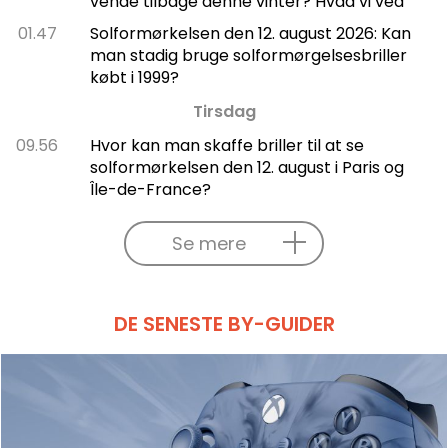
vende tilbage denne vinter? Hvad vi ved
01.47
Solformørkelsen den 12. august 2026: Kan
man stadig bruge solformørgelsesbriller
købt i 1999?
Tirsdag
09.56
Hvor kan man skaffe briller til at se
solformørkelsen den 12. august i Paris og
Île-de-France?
Se mere
DE SENESTE BY-GUIDER