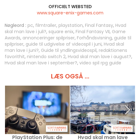
OFFICIELT WEBSTED
www.square-enix-games.com
Nøgleord :
pc
,
filmtrailer
,
playstation
,
Final Fantasy
,
Hvad
skal man lave i juli?
,
square enix
,
Final Fantasy VII
,
Game
Awards
,
annonceringer spilpriser
,
Forhåndsvisning
,
guide til
spilpriser
,
guide til udgivelse af videospil i juni
,
Hvad skal
man lave i juni?
,
Guide til yndlingsvideospil
,
redaktionens
favorithit
,
nintendo switch 2
,
Hvad skal man lave i august?
,
Hvad skal man lave i september?
,
video spil rpg guide
LÆS OGSÅ ...
PlayStation Plus: de
Hvad skal man lave
P