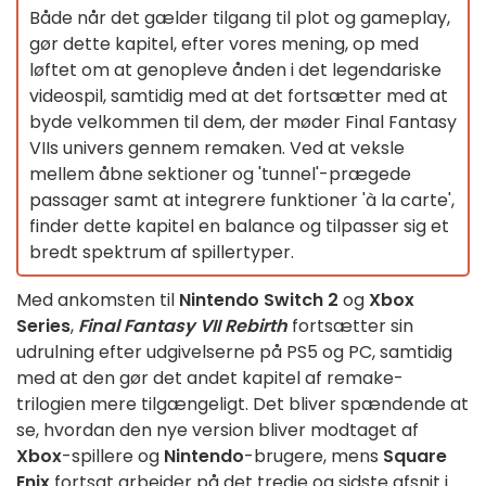
Både når det gælder tilgang til plot og gameplay,
gør dette kapitel, efter vores mening, op med
løftet om at genopleve ånden i det legendariske
videospil, samtidig med at det fortsætter med at
byde velkommen til dem, der møder Final Fantasy
VIIs univers gennem remaken. Ved at veksle
mellem åbne sektioner og 'tunnel'-prægede
passager samt at integrere funktioner 'à la carte',
finder dette kapitel en balance og tilpasser sig et
bredt spektrum af spillertyper.
Med ankomsten til
Nintendo Switch 2
og
Xbox
Series
,
Final Fantasy VII Rebirth
fortsætter sin
udrulning efter udgivelserne på PS5 og PC, samtidig
med at den gør det andet kapitel af remake-
trilogien mere tilgængeligt. Det bliver spændende at
se, hvordan den nye version bliver modtaget af
Xbox
-spillere og
Nintendo
-brugere, mens
Square
Enix
fortsat arbejder på det tredje og sidste afsnit i