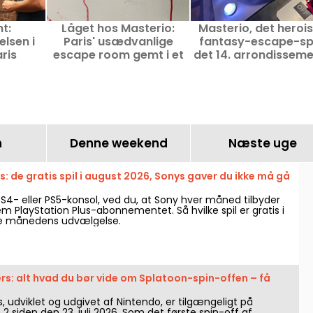
t:
Låget hos Masterio:
Masterio, det heroi
elsen i
Paris' usædvanlige
fantasy-escape-spil
aris
escape room gemt i et
det 14. arrondisseme
toilet
Paris
n
Denne weekend
Næste uge
s: de gratis spil i august 2026, Sonys gaver du ikke må gå
PS4- eller PS5-konsol, ved du, at Sony hver måned tilbyder
em PlayStation Plus-abonnementet. Så hvilke spil er gratis i
e månedens udvælgelse.
rs: alt hvad du bør vide om Splatoon-spin-offen – få
, udviklet og udgivet af Nintendo, er tilgængeligt på
2 siden den 23. juli 2026. Som det første spin-off af