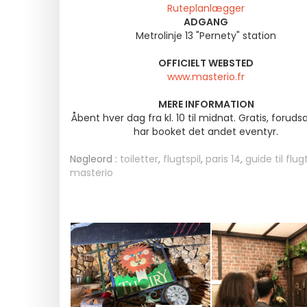
Ruteplanlægger
ADGANG
Metrolinje 13 "Pernety" station
OFFICIELT WEBSTED
www.masterio.fr
MERE INFORMATION
Åbent hver dag fra kl. 10 til midnat. Gratis, foruds
har booket det andet eventyr.
Nøgleord :
toiletter
,
flugtspil
,
paris 14
,
guide til flugt
masterio