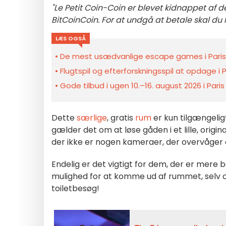
"Le Petit Coin-Coin er blevet kidnappet af
BitCoinCoin. For at undgå at betale skal d
LÆS OGSÅ
De mest usædvanlige escape games i Paris 
Flugtspil og efterforskningsspil at opdage i
Gode tilbud i ugen 10.–16. august 2026 i Pari
Dette
særlige
, gratis
rum
er kun tilgængelig
gælder det om at løse gåden i et lille, origin
der ikke er nogen kameraer, der overvåger
Endelig er det vigtigt for dem, der er mere
mulighed for at komme ud af rummet, selv om 
toiletbesøg!