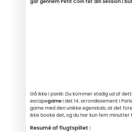
går gennem Petit Coin før din session i but
Gå ikke i panik: Du kommer stadig ud af det
escape
game
i det 14. arrondissement i Paris
game med den unikke egenskab, at det foregår
ikke booke det, og du har kun fem minutter t
Resumé af flugtspillet :