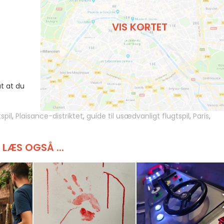
VIS KORTET
at at du
spil
,
Plaisance-distriktet
,
guide til usædvanligt flugtspil
,
Paris
,
LÆS OGSÅ ...