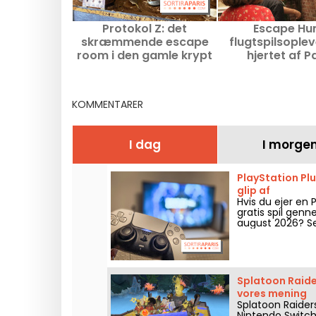
Protokol Z: det
Escape Hun
skræmmende escape
flugtspilsoplev
room i den gamle krypt
hjertet af P
under Thoiry-slottet
(78)
KOMMENTARER
I dag
I morge
PlayStation Plu
glip af
Hvis du ejer en 
gratis spil genn
august 2026? S
Splatoon Raide
vores mening
Splatoon Raiders
Nintendo Switch 