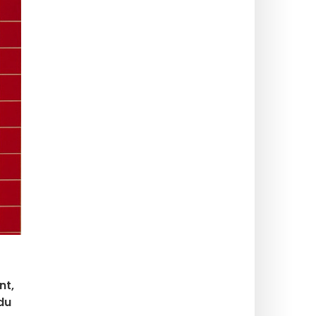
nt,
du