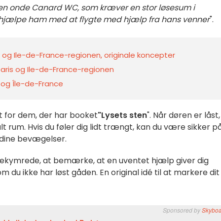
 den onde Canard WC, som kræver en stor løsesum i
u hjælpe ham med at flygte med hjælp fra hans venner
".
og Ile-de-France-regionen, originale koncepter
 Paris og Ile-de-France-regionen
s og Île-de-France
t for dem, der har booket
"Lysets sten
". Når døren er låst,
alt rum. Hvis du føler dig lidt trængt, kan du være sikker på
 dine bevægelser.
 bekymrede, at bemærke, at en uventet hjælp giver dig
du ikke har løst gåden. En original idé til at markere dit