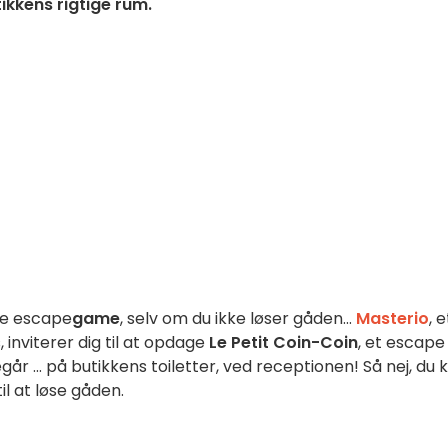
ikkens rigtige rum.
te escape
game
, selv om du ikke løser gåden...
Masterio
, e
, inviterer dig til at opdage
Le Petit Coin-Coin
, et escape
 ... på butikkens toiletter, ved receptionen! Så nej, du 
il at løse gåden.