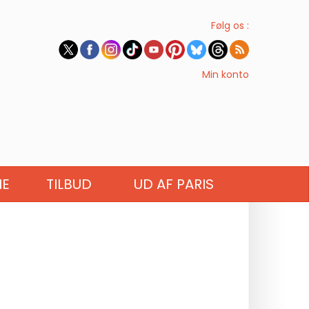
Følg os :
Min konto
IE
TILBUD
UD AF PARIS