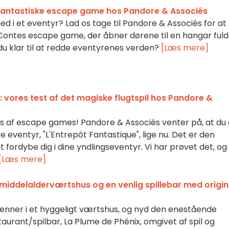
et fantastiske escape game hos Pandore & Associés
 ned i et eventyr? Lad os tage til Pandore & Associés for at
ntes escape game, der åbner dørene til en hangar fuld
du klar til at redde eventyrenes verden?
[Læs mere]
: vores test af det magiske flugtspil hos Pandore &
af escape games! Pandore & Associés venter på, at du 
 eventyr, "L'Entrepôt Fantastique", lige nu. Det er den
 fordybe dig i dine yndlingseventyr. Vi har prøvet det, og 
[Læs mere]
 middelalderværtshus og en venlig spillebar med origin
enner i et hyggeligt værtshus, og nyd den enestående
urant/spilbar, La Plume de Phénix, omgivet af spil og