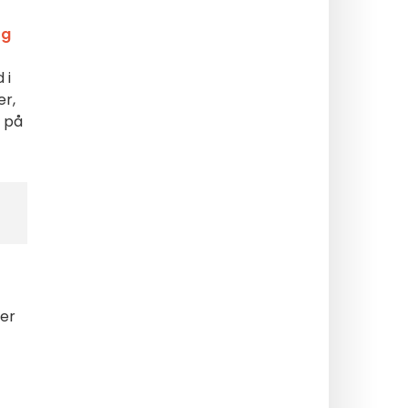
og
 i
er,
e på
rer