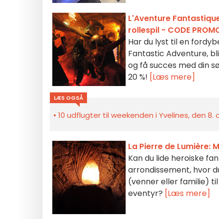
L'Aventure Fantastique
rollespil - CODE PROM
Har du lyst til en fordy
Fantastic Adventure, bl
og få succes med din sø
20 %!
[Læs mere]
LÆS OGSÅ
10 udflugter til weekenden i Yvelines, den 8.
La Pierre de Lumière: 
Kan du lide heroiske fant
arrondissement, hvor du
(venner eller familie) ti
eventyr?
[Læs mere]