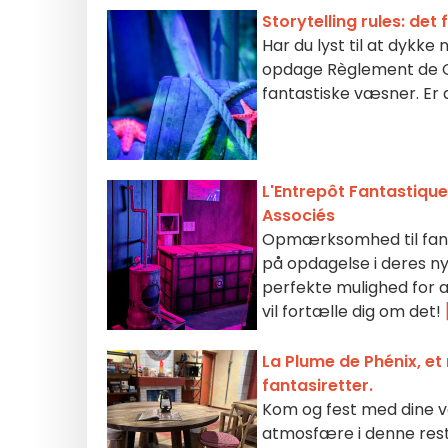
Storytelling rules: d
Har du lyst til at dykke
opdage Règlement de Co
fantastiske væsner. Er 
L'Entrepôt Fantastique
Associés
Opmærksomhed til fans 
på opdagelse i deres nye
perfekte mulighed for at
vil fortælle dig om det!
La Plume de Phénix, et
fantasiretter.
Kom og fest med dine v
atmosfære i denne resta