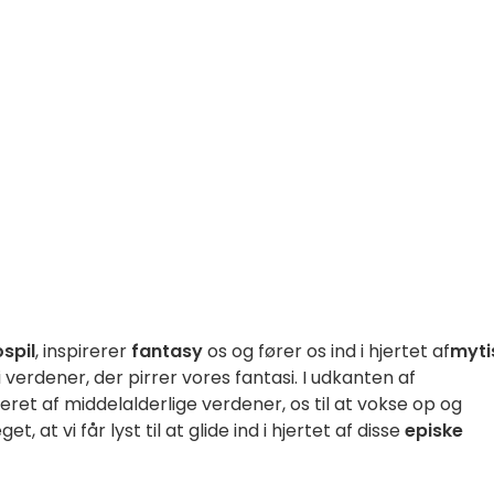
spil
, inspirerer
fantasy
os og fører os ind i hjertet af
myti
i verdener, der pirrer vores fantasi. I udkanten af
reret af middelalderlige verdener, os til at vokse op og
 at vi får lyst til at glide ind i hjertet af disse
episke