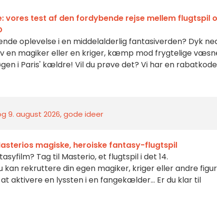
: vores test af den fordybende rejse mellem flugtspil 
O
bende oplevelse i en middelalderlig fantasiverden? Dyk ned
iv en magiker eller en kriger, kæmp mod frygtelige væsn
gen i Paris' kældre! Vil du prøve det? Vi har en rabatkod
 og 9. august 2026, gode ideer
Masterios magiske, heroiske fantasy-flugtspil
asyfilm? Tag til Masterio, et flugtspil i det 14.
 kan rekruttere din egen magiker, kriger eller andre figu
l at aktivere en lyssten i en fangekælder... Er du klar til