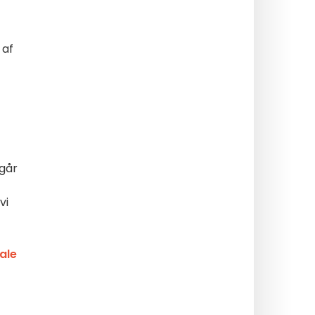
 af
går
vi
ale