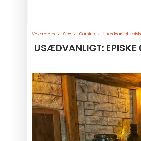
Velkommen
Sjov
Gaming
Usædvanligt: episke 
USÆDVANLIGT: EPISKE