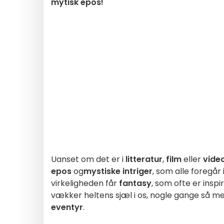
mytisk epos!
Uanset om det er i
litteratur
,
film
eller
video
epos
og
mystiske intriger
, som alle foregår 
virkeligheden får
fantasy
, som ofte er inspi
vækker heltens sjæl i os, nogle gange så meget,
eventyr
.