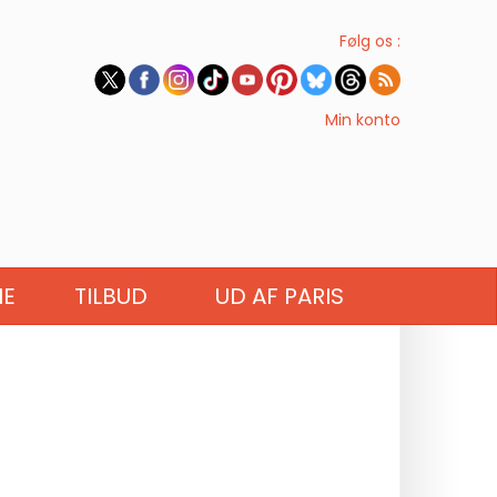
Følg os :
Min konto
IE
TILBUD
UD AF PARIS