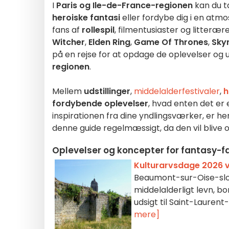
I
Paris og Ile-de-France-regionen
kan du ta
heroiske fantasi
eller fordybe dig i en atm
fans af
rollespil
, filmentusiaster og litterær
Witcher
,
Elden Ring
,
Game Of Thrones
,
Sky
på en rejse for at opdage de oplevelser og u
regionen
.
Mellem
udstillinger
,
middelalderfestivaler
,
h
fordybende oplevelser
, hvad enten det er
inspirationen fra dine yndlingsværker, er he
denne guide regelmæssigt, da den vil blive
Oplevelser og koncepter for fantasy-fa
Kulturarvsdage 2026 
Beaumont-sur-Oise-slot
middelalderligt levn, 
udsigt til Saint-Lauren
mere]