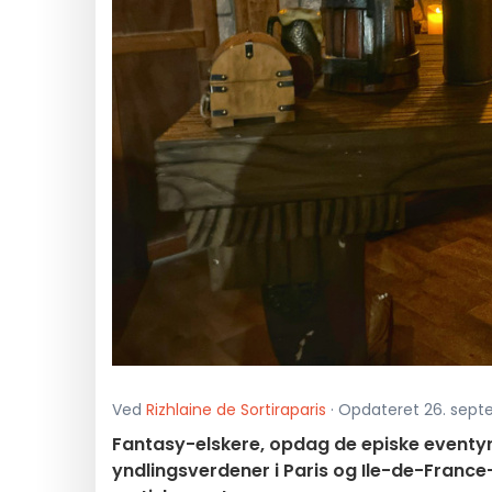
Ved
Rizhlaine de Sortiraparis
· Opdateret 26. sept
Fantasy-elskere, opdag de episke eventyr og 
yndlingsverdener i Paris og Ile-de-France-