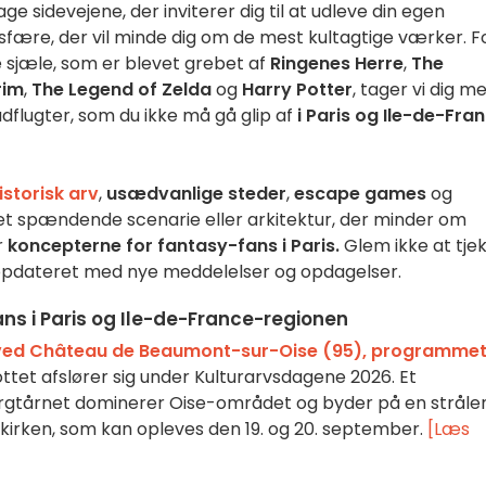
ge sidevejene, der inviterer dig til at udleve din egen
osfære, der vil minde dig om de mest kultagtige værker. F
e sjæle, som er blevet grebet af
Ringenes Herre
,
The
rim
,
The Legend of Zelda
og
Harry Potter
, tager vi dig m
dflugter, som du ikke må gå glip af
i Paris og Ile-de-Fra
istorisk arv
,
usædvanlige steder
,
escape games
og
 et spændende scenarie eller arkitektur, der minder om
r
koncepterne for fantasy-fans i Paris.
Glem ikke at tje
 opdateret med nye meddelelser og opdagelser.
ns i Paris og Ile-de-France-regionen
ved Château de Beaumont-sur-Oise (95), programme
tet afslører sig under Kulturarvsdagene 2026. Et
borgtårnet dominerer Oise-området og byder på en strål
t-kirken, som kan opleves den 19. og 20. september.
[Læs