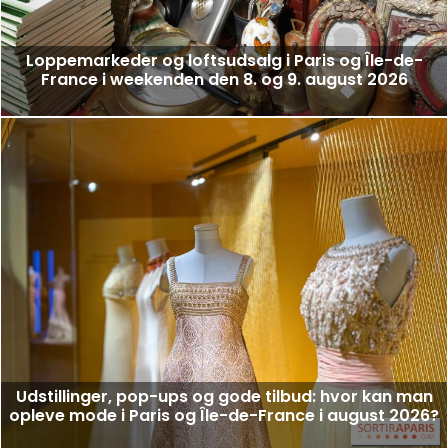
Loppemarkeder og loftsudsalg i Paris og Île-de-
France i weekenden den 8. og 9. august 2026
Udstillinger, pop-ups og gode tilbud: hvor kan man
opleve mode i Paris og Île-de-France i august 2026?