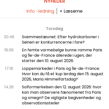
NYHEDER
Info -ledning
+ Læserne
Torsdag
20.48
Svømmestævnet: Efter hydrokarboner i
Seinen er konkurrencerne i fare?
18.06
En femte varmebølge kunne ramme Paris
og Île-de-France allerede i ugen, der
starter den 10. august 2026.
17.18
Loppemarkeder i Paris og Île-de-France:
Hvor kan du få et kup lørdag den 15. august
2026, Maria Himmelfartsdag?
14.26
Solformørkelsen den 12. august 2026: hvor
kan man observere fænomenet fra Paris
og omegn? De vigtigste begivenheder og
observationssteder