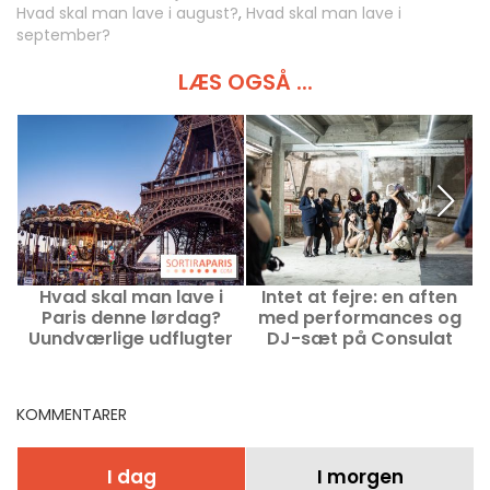
Hvad skal man lave i august?
,
Hvad skal man lave i
september?
LÆS OGSÅ ...
Hvad skal man lave i
Intet at fejre: en aften
L
Paris denne lørdag?
med performances og
Uundværlige udflugter
DJ-sæt på Consulat
den 8. august 2026
Voltaire i Paris
KOMMENTARER
I dag
I morgen