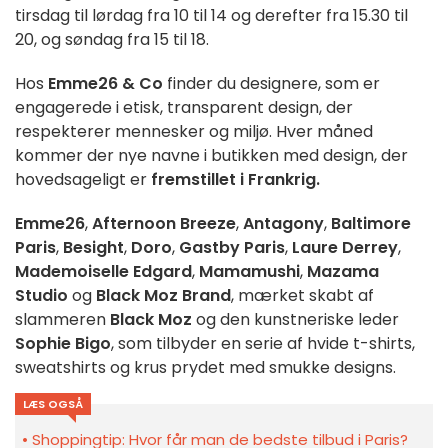
tirsdag til lørdag fra 10 til 14 og derefter fra 15.30 til
20, og søndag fra 15 til 18.
Hos
Emme26 & Co
finder du designere, som er
engagerede i etisk, transparent design, der
respekterer mennesker og miljø. Hver måned
kommer der nye navne i butikken med design, der
hovedsageligt er
fremstillet i Frankrig.
Emme26
,
Afternoon Breeze
,
Antagony
,
Baltimore
Paris
,
Besight
,
Doro
,
Gastby Paris
,
Laure Derrey
,
Mademoiselle Edgard
,
Mamamushi
,
Mazama
Studio
og
Black Moz Brand
, mærket skabt af
slammeren
Black Moz
og den kunstneriske leder
Sophie Bigo
, som tilbyder en serie af hvide t-shirts,
sweatshirts og krus prydet med smukke designs.
LÆS OGSÅ
Shoppingtip: Hvor får man de bedste tilbud i Paris?