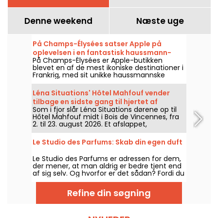
Denne weekend
Næste uge
På Champs-Élysées satser Apple på
oplevelsen i en fantastisk haussmann-
På Champs-Élysées er Apple-butikken
arkitektonisk ramme
blevet en af de mest ikoniske destinationer i
Frankrig, med sit unikke haussmannske
design og fokus på bæredygtighed, hvilket
glæder de mange trofaste fans.
Léna Situations' Hôtel Mahfouf vender
tilbage en sidste gang til hjertet af
Som i fjor slår Léna Situations dørene op til
Vincennes-skoven
Hôtel Mahfouf midt i Bois de Vincennes, fra
2. til 23. august 2026. Et afslappet,
sommerligt hangout, mellem august-vlogs,
shopping, vegetariske lækkerier og
Le Studio des Parfums: Skab din egen duft
afslapning – alt sammen med en snert af
nostalgi.
Le Studio des Parfums er adressen for dem,
der mener, at man aldrig er bedre tjent end
af sig selv. Og hvorfor er det sådan? Fordi du
her kan skabe din egen parfume, kun til dig.
Skørt, ikke sandt?
Refine din søgning