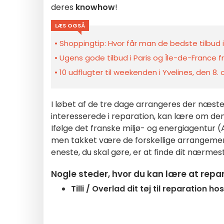
deres
knowhow
!
LÆS OGSÅ
Shoppingtip: Hvor får man de bedste tilbud i
Ugens gode tilbud i Paris og Île-de-France fra
10 udflugter til weekenden i Yvelines, den 8.
I løbet af de tre dage arrangeres der næst
interesserede i reparation, kan lære om de
Ifølge det franske miljø- og energiagentur 
men takket være de forskellige arrangement
eneste, du skal gøre, er at finde dit nærme
Nogle steder, hvor du kan lære at repar
Tilli / Overlad dit tøj til reparation 