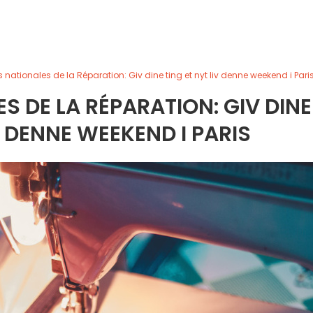
 nationales de la Réparation: Giv dine ting et nyt liv denne weekend i Pari
 DE LA RÉPARATION: GIV DINE
V DENNE WEEKEND I PARIS