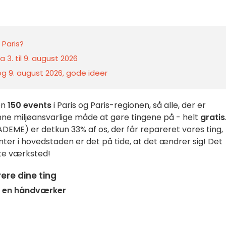
 Paris?
 3. til 9. august 2026
 og 9. august 2026, gode ideer
en
150 events
i Paris og Paris-regionen, så alle, der er
nne miljøansvarlige måde at gøre tingene på - helt
gratis
(ADEME) er det
kun 33% af os, der får repareret vores ting,
er i hovedstaden er det på tide, at det ændrer sig! Det
ste værksted!
ere dine ting
hos en håndværker