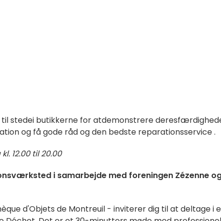
e
til
stede
i butikkerne
for at
demonstrere deres
færdighede
ation og få gode råd
og
den bedste reparationsservice
.
. 12.00 til 20.00
ionsværksted i samarbejde med foreningen Zézenne o
ue d'Objets de Montreuil - inviterer dig til at deltage i 
ro Déchet. Det er et 30-minutters møde med professionel