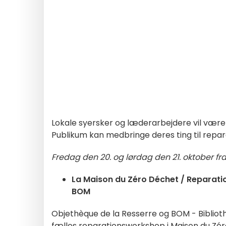
Lokale
syersker og læderarbejdere
vil vær
Publikum kan medbringe deres ting til
repar
Fredag den 20. og lørdag den 21. oktober fra kl
La Maison du Zéro Déchet / Reparat
BOM
Objethèque de la Resserre og BOM - Bibliothèq
fælles reparationsworkshop i Maison du Zé