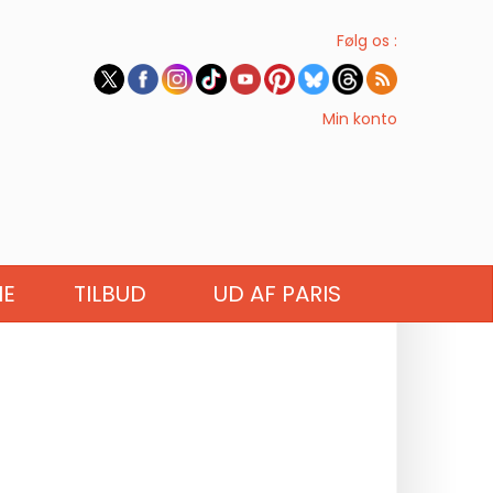
Følg os :
Min konto
IE
TILBUD
UD AF PARIS