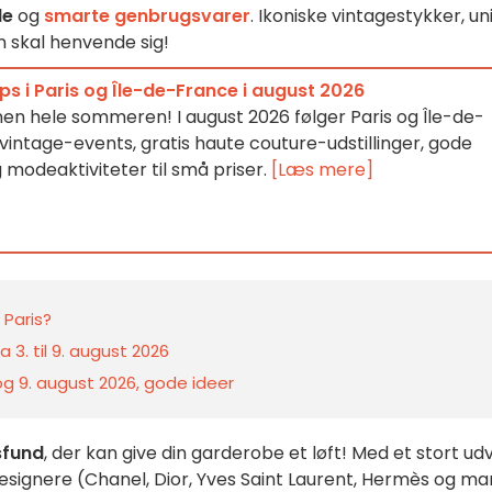
de
og
smarte genbrugsvarer
. Ikoniske vintagestykker, un
an skal henvende sig!
s i Paris og Île-de-France i august 2026
en hele sommeren! I august 2026 følger Paris og Île-de-
: vintage-events, gratis haute couture-udstillinger, gode
modeaktiviteter til små priser.
[Læs mere]
 Paris?
 3. til 9. august 2026
 og 9. august 2026, gode ideer
sfund
, der kan give din garderobe et løft! Med et stort udv
designere (Chanel, Dior, Yves Saint Laurent, Hermès og m