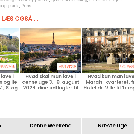
ing guide
,
Paris
LÆS OGSÅ ...
lave i
Hvad skal man lave i
Hvad kan man lave
 og Île-
denne uge 3.–9. august
Marais-kvarteret, f
., 8. og
2026: dine udflugter til
Hôtel de Ville til Tem
026
en uge fyldt med
Idéer til udflugter 
oplevelser i Paris
gode adresser
n
Denne weekend
Næste uge