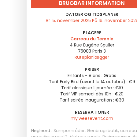
BRUGBAR INFORMATION
DATOER OG TIDSPLANER
Af 15. november 2025 På 16. november 202
PLACERE
Carreau du Temple
4 Rue Eugène Spuller
75003
Paris 3
Ruteplanlægger
PRISER
Enfants - 8 ans : Gratis
Tarif Early Bird (avant le 14 octobre) : €9
Tarif classique 1 journée : €10
Tarif VIP samedi dès 10h : €20
Tarif soirée inauguration : €30
RESERVATIONER
my.weezevent.com
Nøgleord :
Sumpområder
,
Genbrugsbutik
,
carreau
arrondissement?
,
Vintage mode
,
Paris-messer
,
An