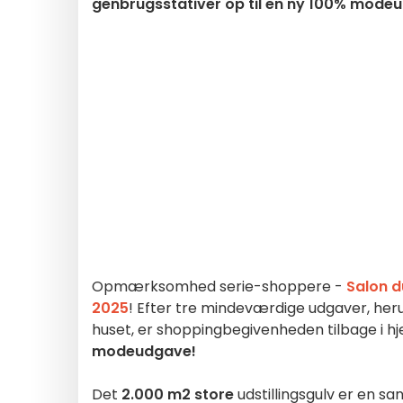
genbrugsstativer op til en ny 100% mode
Opmærksomhed serie-shoppere -
Salon d
2025
! Efter tre mindeværdige udgaver, herun
huset, er shoppingbegivenheden tilbage i hj
modeudgave!
Det
2.000 m2 store
udstillingsgulv er en s