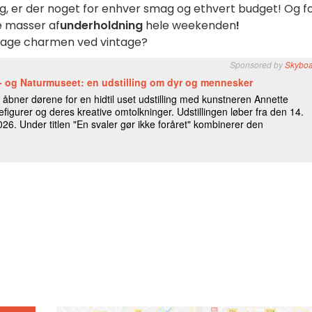
ing, er der noget for enhver smag og ethvert budget! Og f
e masser af
underholdning
hele weekenden
!
opdage charmen ved vintage?