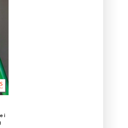
e i
g