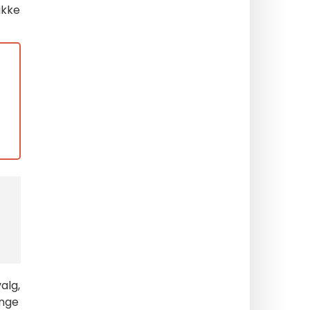
ikke
alg,
ange