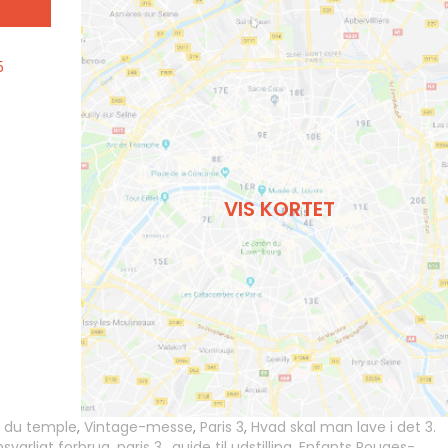
5
VIS KORTET
 du temple
,
Vintage-messe
,
Paris 3
,
Hvad skal man lave i det 3.
svarligt forbrug
,
paris 3.
,
guide til udstilling
,
Enfants Rouges-