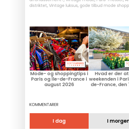
distriktet
,
Vintage luksus
,
gode tilbud mode shopp
Mode- og shoppingtips i
Hvad er der at 
Paris og Île-de-France i
weekenden i Paris
august 2026
de-France, den 7
9. august 2
KOMMENTARER
I dag
I morge