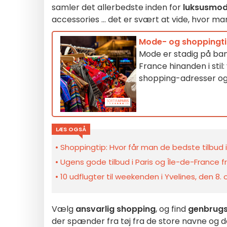
samler det allerbedste inden for
luksusmo
accessories ... det er svært at vide, hvor m
Mode- og shoppingtip
Mode er stadig på ban
France hinanden i stil
shopping-adresser og 
LÆS OGSÅ
Shoppingtip: Hvor får man de bedste tilbud i
Ugens gode tilbud i Paris og Île-de-France fra
10 udflugter til weekenden i Yvelines, den 8.
Vælg
ansvarlig shopping
, og find
genbrug
der spænder fra tøj fra de store navne og 