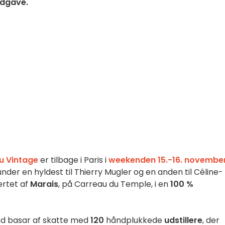
udgave.
u Vintage
er tilbage i Paris i
weekenden 15.-16. novembe
der en hyldest til Thierry Mugler og en anden til Céline-
ertet af
Marais
, på Carreau du Temple, i en
100 %
and basar af skatte med
120
håndplukkede
udstillere
, der