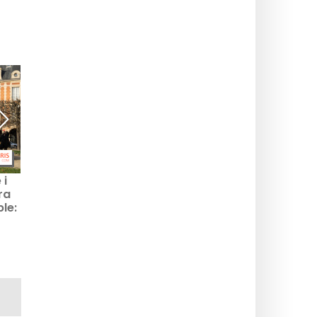
 i
Modeudstillinger:
Restauranter med 70'er-
ra
Couture-begivenheder i
indretning i Paris, vores
ple:
Paris, som du skal
gode adresser med
og
opdage med det samme
retro- og vintage-
stemning