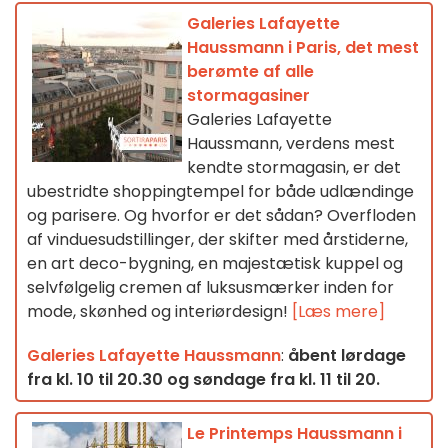
Galeries Lafayette
Haussmann i Paris, det mest
berømte af alle
stormagasiner
Galeries Lafayette
Haussmann, verdens mest
kendte stormagasin, er det
ubestridte shoppingtempel for både udlændinge
og parisere. Og hvorfor er det sådan? Overfloden
af vinduesudstillinger, der skifter med årstiderne,
en art deco-bygning, en majestætisk kuppel og
selvfølgelig cremen af luksusmærker inden for
mode, skønhed og interiørdesign!
[Læs mere]
Galeries Lafayette Haussmann
:
åbent lørdage
fra kl. 10 til 20.30 og søndage fra kl. 11 til 20.
Le Printemps Haussmann i