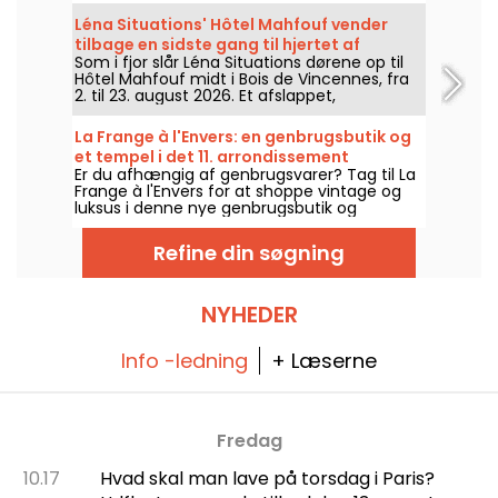
glæder de mange trofaste fans.
Léna Situations' Hôtel Mahfouf vender
tilbage en sidste gang til hjertet af
Som i fjor slår Léna Situations dørene op til
Vincennes-skoven
Hôtel Mahfouf midt i Bois de Vincennes, fra
2. til 23. august 2026. Et afslappet,
sommerligt hangout, mellem august-vlogs,
shopping, vegetariske lækkerier og
La Frange à l'Envers: en genbrugsbutik og
afslapning – alt sammen med en snert af
et tempel i det 11. arrondissement
nostalgi.
Er du afhængig af genbrugsvarer? Tag til La
Frange à l'Envers for at shoppe vintage og
luksus i denne nye genbrugsbutik og
showroom i Paris' 11. arrondissement.
Refine din søgning
NYHEDER
Info -ledning
+ Læserne
Fredag
10.17
Hvad skal man lave på torsdag i Paris?