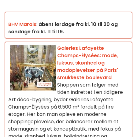
BHV Marais
:
åbent lørdage fra kl. 10 til 20 og
søndage fra kl. 11 til 19.
Galeries Lafayette
Champs-Élysées: mode,
luksus, skønhed og
madoplevelser på Paris'
smukkeste boulevard
Shoppen som følger med
tiden Indrettet i en tidligere
Art déco-bygning, byder Galeries Lafayette
Champs-Élysées på 6.500 m² fordelt på fire
etager. Her kan man opleve en moderne
shoppingoplevelse, der balancerer mellem et
stormagasin og et konceptbutik, med fokus på
mode, skønhed, luksus, boligindretning og