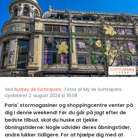
Ved
Audrey de Sortiraparis
· Fotos af My de Sortiraparis ·
Opdateret 2. august 2024 kl. 18.08
Paris' stormagasiner og shoppingcentre venter på
dig i denne weekend! Før du går på jagt efter de
bedste tilbud, skal du huske at tjekke
åbningstiderne: Nogle udvider deres åbningstider,
andre lukker tidligere. For at hjælpe dig med at