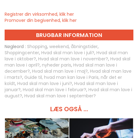
Registrer din virksomhed, klik her
Promover din begivenhed, klik her
BRUGBAR INFORMATION
Nøgleord :
Shopping
,
weekend
,
åbningstider
,
Shoppingcenter
,
Hvad skal man lave i juli?
,
Hvad skal man
lave i oktober?
,
Hvad skal man lave i november?
,
Hvad skal
man lave i april?
,
nyheder paris
,
Hvad skal man lave i
december?
,
Hvad skal man lave i maj?
,
Hvad skal man lave
i marts?
,
Guide til, hvad man kan lave i Paris, når det er
koldt
,
Hvad skal man lave i juni?
,
Hvad skal man lave i
januar?
,
Hvad skal man lave i februar?
,
Hvad skal man lave i
august?
,
Hvad skal man lave i september?
LÆS OGSÅ ...