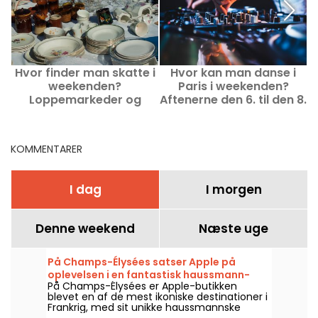
Hvor finder man skatte i
Hvor kan man danse i
weekenden?
Paris i weekenden?
k
Loppemarkeder og
Aftenerne den 6. til den 8.
udendørs gårdsalg i
august 2026.
forstæderne til Paris den
8. og 9. august 2026
KOMMENTARER
I dag
I morgen
Denne weekend
Næste uge
På Champs-Élysées satser Apple på
oplevelsen i en fantastisk haussmann-
På Champs-Élysées er Apple-butikken
arkitektonisk ramme
blevet en af de mest ikoniske destinationer i
Frankrig, med sit unikke haussmannske
design og fokus på bæredygtighed, hvilket