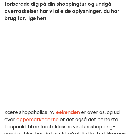
forberede dig på din shoppingtur og undgå
overraskelser har vi alle de oplysninger, du har
brug for, lige her!
Kære shopaholics!
W
eekenden
er over os, og ud
over
loppemarkederne
er det også det perfekte
tidspunkt til en førsteklasses vinduesshopping-
session. Men har du tænkt på at tjekke
butikkernes