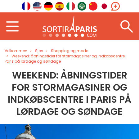
Velkommen
Sjov
Shopping og mode
Weekend: åbningstider for stormagasiner og indkøbscentre i
Paris på lørdage og søndage
WEEKEND: ÅBNINGSTIDER
FOR STORMAGASINER OG
INDKØBSCENTRE I PARIS PÅ
LØRDAGE OG SØNDAGE