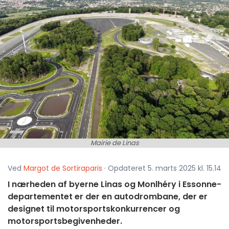
Mairie de Linas
Ved
Margot de Sortiraparis
· Opdateret 5. marts 2025 kl. 15.14
I nærheden af byerne Linas og Monlhéry i Essonne-
departementet er der en autodrombane, der er
designet til motorsportskonkurrencer og
motorsportsbegivenheder.