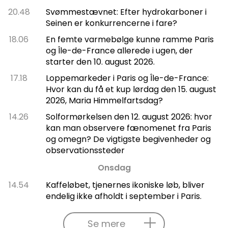
20.48
Svømmestævnet: Efter hydrokarboner i
Seinen er konkurrencerne i fare?
18.06
En femte varmebølge kunne ramme Paris
og Île-de-France allerede i ugen, der
starter den 10. august 2026.
17.18
Loppemarkeder i Paris og Île-de-France:
Hvor kan du få et kup lørdag den 15. august
2026, Maria Himmelfartsdag?
14.26
Solformørkelsen den 12. august 2026: hvor
kan man observere fænomenet fra Paris
og omegn? De vigtigste begivenheder og
observationssteder
Onsdag
14.54
Kaffeløbet, tjenernes ikoniske løb, bliver
endelig ikke afholdt i september i Paris.
Se mere