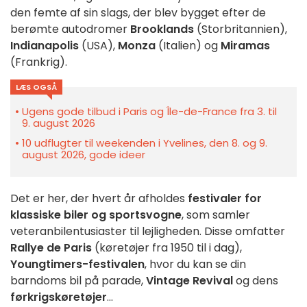
den femte af sin slags, der blev bygget efter de
berømte autodromer
Brooklands
(Storbritannien),
Indianapolis
(USA),
Monza
(Italien) og
Miramas
(Frankrig).
LÆS OGSÅ
Ugens gode tilbud i Paris og Île-de-France fra 3. til
9. august 2026
10 udflugter til weekenden i Yvelines, den 8. og 9.
august 2026, gode ideer
Det er her, der hvert år afholdes
festivaler for
klassiske biler og sportsvogne
, som samler
veteranbilentusiaster til lejligheden. Disse omfatter
Rallye de Paris
(køretøjer fra 1950 til i dag),
Youngtimers-festivalen
, hvor du kan se din
barndoms bil på parade,
Vintage Revival
og dens
førkrigskøretøjer
...