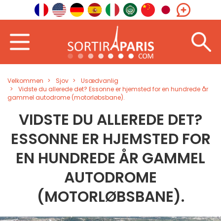
Velkommen
Sjov
Usædvanlig
Vidste du allerede det? Essonne er hjemsted for en hundrede år
gammel autodrome (motorløbsbane).
VIDSTE DU ALLEREDE DET?
ESSONNE ER HJEMSTED FOR
EN HUNDREDE ÅR GAMMEL
AUTODROME
(MOTORLØBSBANE).