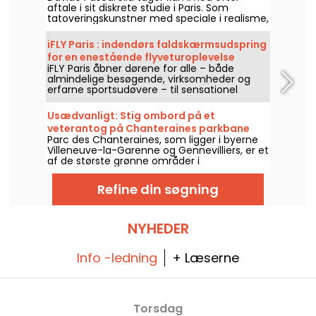
aftale i sit diskrete studie i Paris. Som
tatoveringskunstner med speciale i realisme,
fine linjer og elegante designs, inviterer han
dig til en unik oplevelse og et
iFLY Paris : indendørs faldskærmsudspring
tatoveringsværk i topkvalitet.
for en enestående flyveturoplevelse
iFLY Paris åbner dørene for alle – både
almindelige besøgende, virksomheder og
erfarne sportsudøvere – til sensationel
indendørs faldskærmssport i et enormt
glastube. Med iFLY kan du svæve frit, uden
Usædvanligt: Stig ombord på et
risiko og uden forudgående erfaring, fra 5 til
veterantog på Chanteraines parkbane
105 år! Kom og flyv med os!
Parc des Chanteraines, som ligger i byerne
(92)
Villeneuve-la-Garenne og Gennevilliers, er et
af de største grønne områder i
departementet Hauts-de-Seine. Som en
ekstra bonus har parken også en jernbane,
Refine din søgning
hvor man kan stige ombord på et
gammeldags tog på bestemte dage i
måneden.
NYHEDER
Info -ledning
+ Læserne
Torsdag