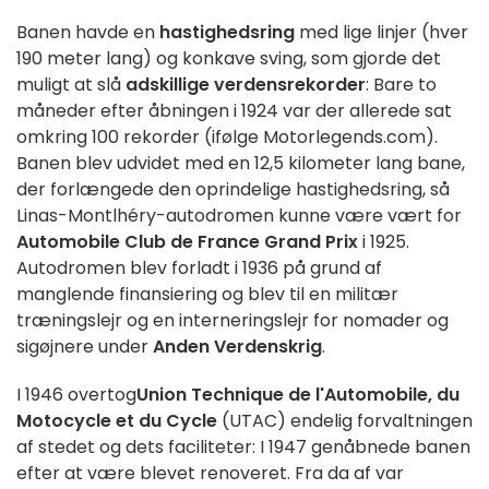
Banen havde en
hastighedsring
med lige linjer (hver
190 meter lang) og konkave sving, som gjorde det
muligt at slå
adskillige verdensrekorder
: Bare to
måneder efter åbningen i 1924 var der allerede sat
omkring 100 rekorder (ifølge Motorlegends.com).
Banen blev udvidet med en 12,5 kilometer lang bane,
der forlængede den oprindelige hastighedsring, så
Linas-Montlhéry-autodromen kunne være vært for
Automobile Club de France Grand Prix
i 1925.
Autodromen blev forladt i 1936 på grund af
manglende finansiering og blev til en militær
træningslejr og en interneringslejr for nomader og
sigøjnere under
Anden Verdenskrig
.
I 1946 overtog
Union Technique de l'Automobile, du
Motocycle et du Cycle
(UTAC) endelig forvaltningen
af stedet og dets faciliteter: I 1947 genåbnede banen
efter at være blevet renoveret. Fra da af var