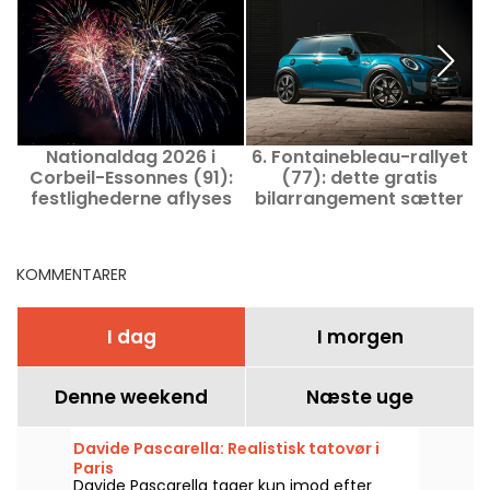
Nationaldag 2026 i
6. Fontainebleau-rallyet
E
Corbeil-Essonnes (91):
(77): dette gratis
festlighederne aflyses
bilarrangement sætter
og udskydes
Mini i fokus
KOMMENTARER
I dag
I morgen
Denne weekend
Næste uge
Davide Pascarella: Realistisk tatovør i
Paris
Davide Pascarella tager kun imod efter