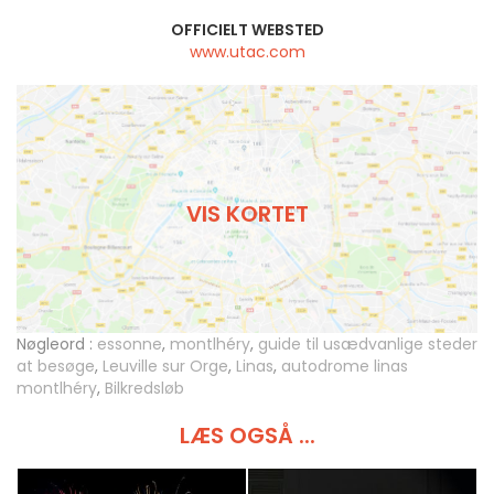
OFFICIELT WEBSTED
www.utac.com
VIS KORTET
Nøgleord :
essonne
,
montlhéry
,
guide til usædvanlige steder
at besøge
,
Leuville sur Orge
,
Linas
,
autodrome linas
montlhéry
,
Bilkredsløb
LÆS OGSÅ ...