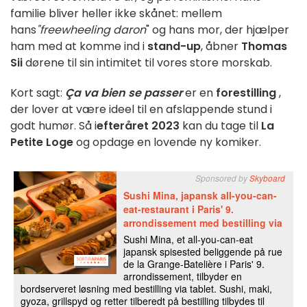
familie bliver heller ikke skånet: mellem
hans
"freewheeling daron
" og hans mor, der hjælper
ham med at komme ind i
stand-up
, åbner
Thomas
Sii
dørene til sin intimitet til vores store morskab.
Kort sagt:
Ça va bien se passer
er en
forestilling
,
der lover at være ideel til en afslappende stund i
godt humør. Så i
efteråret 2023
kan du tage til
La
Petite Loge
og opdage en lovende ny komiker.