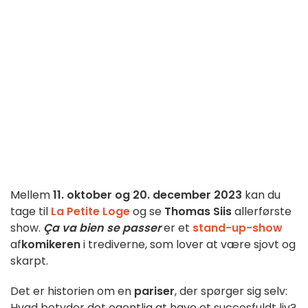
Mellem
11. oktober og 20. december 2023
kan du
tage til
La Petite Loge
og se
Thomas Siis
allerførste
show.
Ça va bien se passer
er et
stand-up-show
af
komikeren
i trediverne, som lover at være sjovt og
skarpt.
Det er historien om en
pariser
, der spørger sig selv:
Hvad betyder det egentlig at have et succesfuldt liv?