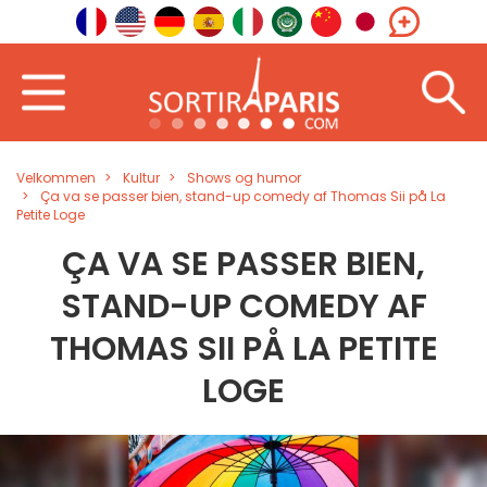
Velkommen
Kultur
Shows og humor
Ça va se passer bien, stand-up comedy af Thomas Sii på La
Petite Loge
ÇA VA SE PASSER BIEN,
STAND-UP COMEDY AF
THOMAS SII PÅ LA PETITE
LOGE