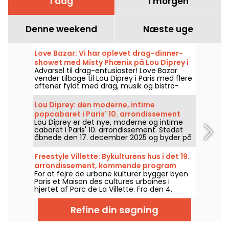
I dag
I morgen
Denne weekend
Næste uge
Love Bazar: Vi har oplevet drag-dinner-
showet med Misty Phœnix på Lou Diprey i
Advarsel til drag-entusiaster! Love Bazar
Paris – vores anmeldelse
vender tilbage til Lou Diprey i Paris med flere
aftener fyldt med drag, musik og bistro-
middag. Arrangementet ledes af Misty
Phœnix, Azémylia og Jenny From The
Lou Diprey: den moderne, intime
Blocnote den 22., 23., 28. og 29. januar, samt
popcabaret i Paris' 10. arrondissement
den 20., 21., 25. og 26. februar — og fra marts
Lou Diprey er det nye, moderne og intime
2026 vil det foregå hver torsdag og fredag
cabaret i Paris' 10. arrondissement. Stedet
aften. Et helt nyt show i et immersivt og
åbnede den 17. december 2025 og byder på
scenefrit setup, designet til at skabe en helt
bistronome middage, koreograferede shows
direkte kontakt mellem artisterne og
og festlige afterparties i en dæmpet
publikum. Vi var der selv, og her er alt om
Freestyle Villette: Bykulturens hus i det 19.
stemning, designet til en nutidig
det!
arrondissement, kommende program
aftenoplevelse. Er I klar til at opleve noget
For at fejre de urbane kulturer bygger byen
helt unikt?
Paris et Maison des cultures urbaines i
hjertet af Parc de La Villette. Fra den 4.
oktober 2025 vil du kunne opleve urban
dans, musik, sport og gadekunst.
Refine din søgning