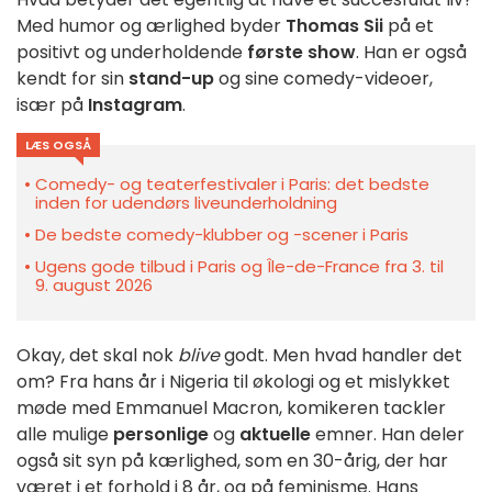
Med humor og ærlighed byder
Thomas Sii
på et
positivt og underholdende
første show
. Han er også
kendt for sin
stand-up
og sine comedy-videoer,
især på
Instagram
.
LÆS OGSÅ
Comedy- og teaterfestivaler i Paris: det bedste
inden for udendørs liveunderholdning
De bedste comedy-klubber og -scener i Paris
Ugens gode tilbud i Paris og Île-de-France fra 3. til
9. august 2026
Okay, det skal nok
blive
godt. Men hvad handler det
om? Fra hans år i Nigeria til økologi og et mislykket
møde med Emmanuel Macron, komikeren tackler
alle mulige
personlige
og
aktuelle
emner. Han deler
også sit syn på kærlighed, som en 30-årig, der har
været i et forhold i 8 år, og på feminisme. Hans