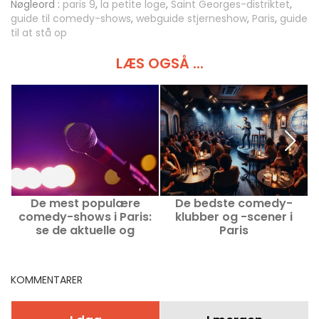
Nøgleord :
paris 9
,
la petite loge
,
Saint Georges-distriktet
,
guide til comedy-shows
,
webguide stjerneshow
,
Paris
,
guide
til at stå op
LÆS OGSÅ ...
De mest populære
De bedste comedy-
comedy-shows i Paris:
klubber og -scener i
se de aktuelle og
Paris
kommende højdepunkter
KOMMENTARER