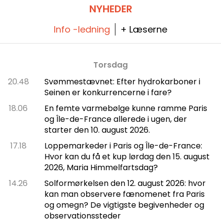
NYHEDER
Info -ledning
+ Læserne
Torsdag
20.48
Svømmestævnet: Efter hydrokarboner i
Seinen er konkurrencerne i fare?
18.06
En femte varmebølge kunne ramme Paris
og Île-de-France allerede i ugen, der
starter den 10. august 2026.
17.18
Loppemarkeder i Paris og Île-de-France:
Hvor kan du få et kup lørdag den 15. august
2026, Maria Himmelfartsdag?
14.26
Solformørkelsen den 12. august 2026: hvor
kan man observere fænomenet fra Paris
og omegn? De vigtigste begivenheder og
observationssteder