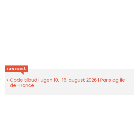
LÆS OGSÅ
Gode tilbud i ugen 10.–16. august 2026 i Paris og Île-
de-France