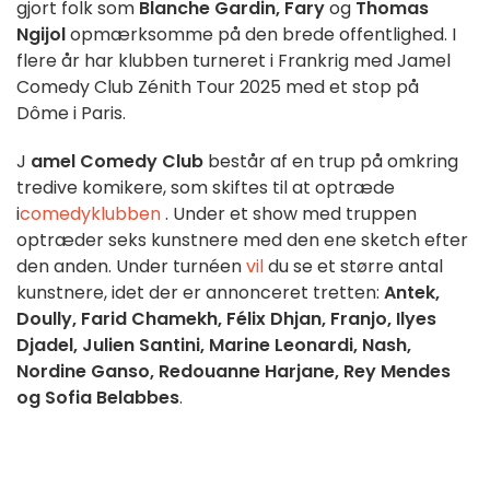
gjort folk som
Blanche Gardin, Fary
og
Thomas
Ngijol
opmærksomme på den brede offentlighed. I
flere år har klubben turneret i Frankrig med Jamel
Comedy Club Zénith Tour 2025 med et stop på
Dôme i Paris.
J
amel Comedy Club
består af en trup på omkring
tredive komikere, som skiftes til at optræde
i
comedyklubben
. Under et show med truppen
optræder seks kunstnere med den ene sketch efter
den anden. Under turnéen
vil
du se et større antal
kunstnere, idet der er annonceret tretten:
Antek,
Doully, Farid Chamekh, Félix Dhjan, Franjo, Ilyes
Djadel, Julien Santini, Marine Leonardi, Nash,
Nordine Ganso, Redouanne Harjane, Rey Mendes
og Sofia Belabbes
.