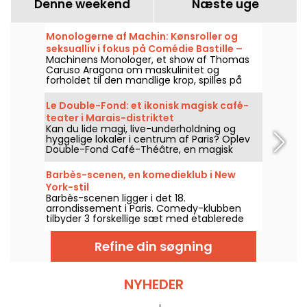
Denne weekend
Næste uge
Monologerne af Machin: Kønsroller og
seksualliv i fokus på Comédie Bastille –
Machinens Monologer, et show af Thomas
vores vurdering
Caruso Aragona om maskulinitet og
forholdet til den mandlige krop, spilles på
Comédie Bastille i Paris indtil den 2. januar
2027.
Le Double-Fond: et ikonisk magisk café-
teater i Marais-distriktet
Kan du lide magi, live-underholdning og
hyggelige lokaler i centrum af Paris? Oplev
Double-Fond Café-Théâtre, en magisk
institution i hjertet af Marais-kvarteret.
Barbès-scenen, en komedieklub i New
York-stil
Barbès-scenen ligger i det 18.
arrondissement i Paris. Comedy-klubben
tilbyder 3 forskellige sæt med etablerede
komikere, potentielle fremtidige stand-up-
stjerner og endda kunstnere, der går på
Refine din søgning
scenen for første gang.
NYHEDER