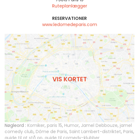
Ruteplanlægger
RESERVATIONER
www.ledomedeparis.com
VIS KORTET
Nøgleord :
Komiker
,
paris 15
,
Humor
,
Jamel Debbouze
,
jamel
comedy club
,
Dôme de Paris
,
Saint Lambert-distriktet
,
Paris
,
guide til at stå op
,
guide til comedy-klubber