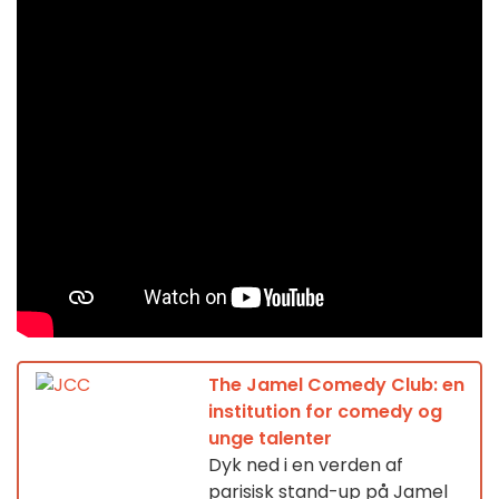
The Jamel Comedy Club: en
institution for comedy og
unge talenter
Dyk ned i en verden af
parisisk stand-up på Jamel