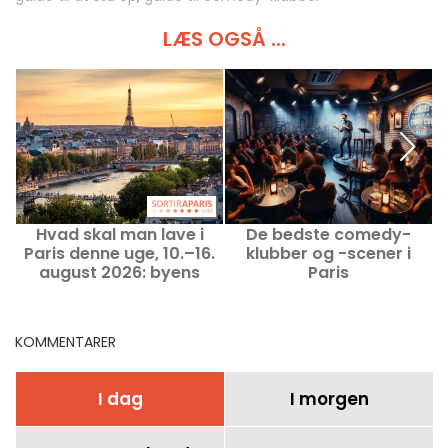
LÆS OGSÅ ...
Hvad skal man lave i
De bedste comedy-
P
Paris denne uge, 10.–16.
klubber og -scener i
august 2026: byens
Paris
uundværlige
begivenheder
KOMMENTARER
I dag
I morgen