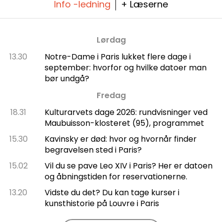
Info -ledning
+ Læserne
Lørdag
13.30
Notre-Dame i Paris lukket flere dage i
september: hvorfor og hvilke datoer man
bør undgå?
Fredag
18.31
Kulturarvets dage 2026: rundvisninger ved
Maubuisson-klosteret (95), programmet
15.30
Kavinsky er død: hvor og hvornår finder
begravelsen sted i Paris?
15.02
Vil du se pave Leo XIV i Paris? Her er datoen
og åbningstiden for reservationerne.
13.20
Vidste du det? Du kan tage kurser i
kunsthistorie på Louvre i Paris