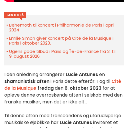
LÆS OGSÅ
Behemoth til koncert i Philharmonie de Paris i april
2024
Emilie Simon giver koncert på Cité de la Musique i
Paris i oktober 2023.
Ugens gode tilbud i Paris og Île-de-France fra 3. til
9. august 2026
I den anledning arrangerer
Lucie Antunes
en
shamanistisk aften
i Paris dette efterår. Tag til
Cité
de la Musique
fredag
den
6. oktober 2023
for at
opleve denne overraskende aften i selskab med den
franske musiker, men det er ikke alt...
Til denne aften med transcendens og uforudsigelige
musikalske øjeblikke har
Lucie Antunes
inviteret et