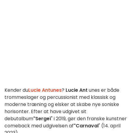
Kender du
Lucie Antunes
?
Lucie Ant
unes er både
trommeslager og percussionist med klassisk og
moderne træning og elsker at skabe nye soniske
horisonter. Efter at have udgivet sit
debutalbum
"Sergeï
" i 2019, gør den franske kunstner
comeback med udgivelsen af
"Carnaval
" (14. april
2023).