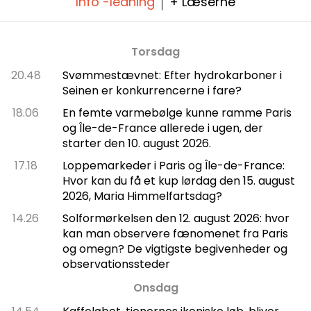
Info -ledning
+ Læserne
Torsdag
20.48
Svømmestævnet: Efter hydrokarboner i
Seinen er konkurrencerne i fare?
18.06
En femte varmebølge kunne ramme Paris
og Île-de-France allerede i ugen, der
starter den 10. august 2026.
17.18
Loppemarkeder i Paris og Île-de-France:
Hvor kan du få et kup lørdag den 15. august
2026, Maria Himmelfartsdag?
14.26
Solformørkelsen den 12. august 2026: hvor
kan man observere fænomenet fra Paris
og omegn? De vigtigste begivenheder og
observationssteder
Onsdag