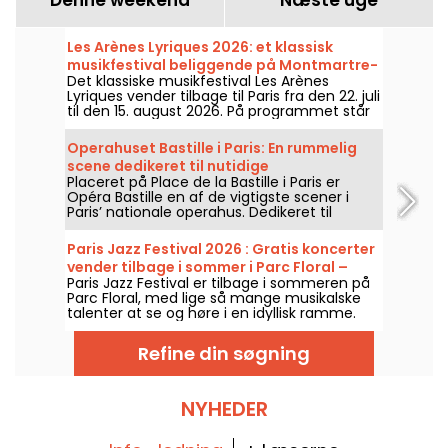
Les Arènes Lyriques 2026: et klassisk
musikfestival beliggende på Montmartre-
Det klassiske musikfestival Les Arènes
højen
Lyriques vender tilbage til Paris fra den 22. juli
til den 15. august 2026. På programmet står
ikke mindre end 16 koncerter, der afholdes i
Arènes de Montmartre, en idyllisk ramme for
Operahuset Bastille i Paris: En rummelig
at høre de store klassikere.
scene dedikeret til nutidige
Placeret på Place de la Bastille i Paris er
operaproduktioner
Opéra Bastille en af de vigtigste scener i
Paris’ nationale operahus. Dedikeret til
opsætninger af operaer og
balletforestillinger året rundt. Siden
Paris Jazz Festival 2026 : Gratis koncerter
indvielsen i 1989 har den moderne bygning
vender tilbage i sommer i Parc Floral –
tiltrukket et bredt publikum og er blevet et
Paris Jazz Festival er tilbage i sommeren på
programmet
centralt referencepunkt for de, der ønsker
Parc Floral, med lige så mange musikalske
at følge med i byens klassiske forestillinger
talenter at se og høre i en idyllisk ramme.
og koreografiske shows.
Her er programmet for de gratis koncerter,
man kan opdage fra den 24. juni til den 6.
Refine din søgning
september 2026!
NYHEDER