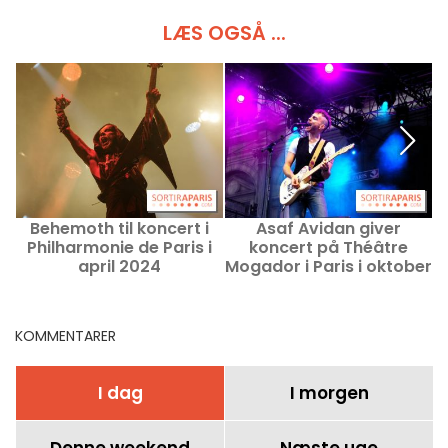
LÆS OGSÅ ...
Behemoth til koncert i
Asaf Avidan giver
Philharmonie de Paris i
koncert på Théâtre
april 2024
Mogador i Paris i oktober
M
2023.
KOMMENTARER
I dag
I morgen
Denne weekend
Næste uge