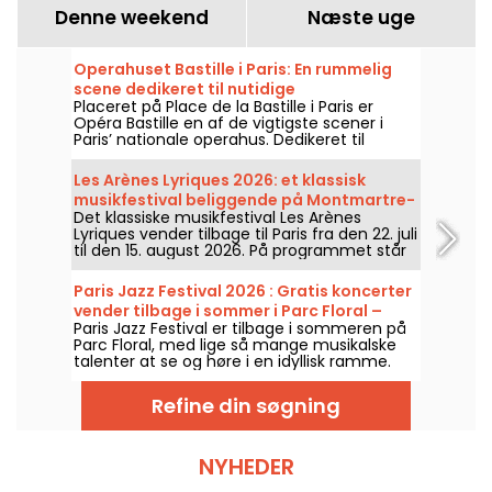
Denne weekend
Næste uge
Operahuset Bastille i Paris: En rummelig
scene dedikeret til nutidige
Placeret på Place de la Bastille i Paris er
operaproduktioner
Opéra Bastille en af de vigtigste scener i
Paris’ nationale operahus. Dedikeret til
opsætninger af operaer og
balletforestillinger året rundt. Siden
Les Arènes Lyriques 2026: et klassisk
indvielsen i 1989 har den moderne bygning
musikfestival beliggende på Montmartre-
tiltrukket et bredt publikum og er blevet et
Det klassiske musikfestival Les Arènes
højen
centralt referencepunkt for de, der ønsker
Lyriques vender tilbage til Paris fra den 22. juli
at følge med i byens klassiske forestillinger
til den 15. august 2026. På programmet står
og koreografiske shows.
ikke mindre end 16 koncerter, der afholdes i
Arènes de Montmartre, en idyllisk ramme for
Paris Jazz Festival 2026 : Gratis koncerter
at høre de store klassikere.
vender tilbage i sommer i Parc Floral –
Paris Jazz Festival er tilbage i sommeren på
programmet
Parc Floral, med lige så mange musikalske
talenter at se og høre i en idyllisk ramme.
Her er programmet for de gratis koncerter,
man kan opdage fra den 24. juni til den 6.
Refine din søgning
september 2026!
NYHEDER