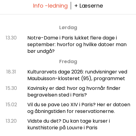
Info -ledning
+ Læserne
Lørdag
13.30
Notre-Dame i Paris lukket flere dage i
september: hvorfor og hvilke datoer man
bør undgå?
Fredag
18.31
Kulturarvets dage 2026: rundvisninger ved
Maubuisson-klosteret (95), programmet
15.30
Kavinsky er død: hvor og hvornår finder
begravelsen sted i Paris?
15.02
Vil du se pave Leo XIV i Paris? Her er datoen
og åbningstiden for reservationerne.
13.20
Vidste du det? Du kan tage kurser i
kunsthistorie på Louvre i Paris