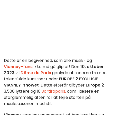
Dette er en begivenhed, som alle musik- og
Vianney-fans
ikke må gå glip af! Den
10. oktober
2023
vil
Dôme de Paris
genlyde af tonerne fra den
talentfulde kunstner under
EUROPE 2 EXCLUSIF
VIANNEY-showet
. Dette efterår tilbyder
Europe 2
3.500 lyttere og 10
Sortiraparis.
com-læsere en
uforglemmelig aften for at fejre starten på
musiksæsonen med stil.
Vianney
, som har annonceret, at han trækker sig