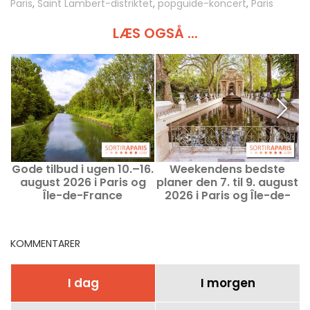
Paris
,
Saint Lambert-distriktet
,
popguide-koncert
,
Paris
LÆS OGSÅ ...
Gode tilbud i ugen 10.–16.
Weekendens bedste
P
august 2026 i Paris og
planer den 7. til 9. august
Île-de-France
2026 i Paris og Île-de-
France
KOMMENTARER
I dag
I morgen