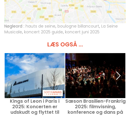
Nøgleord :
hauts de seine
,
boulogne billancourt
,
La Seine
Musicale
,
koncert 2025 guide
,
koncert juni 2025
LÆS OGSÅ ...
Kings of Leon i Paris i
Sæson Brasilien-Frankrig
S
2025: Koncerten er
2025: filmvisning,
2
udskudt og flyttet til
konference og dans på
Adidas Arena
Théâtre de la Concorde