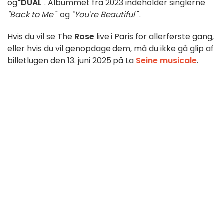
og
"DUAL
". Albummet fra 2023 indeholder singlerne
"Back to Me
" og
"You're Beautiful
".
Hvis du vil se The
Rose
live i Paris for allerførste gang,
eller hvis du vil genopdage dem, må du ikke gå glip af
billetlugen den 13. juni 2025 på La
Seine musicale
.