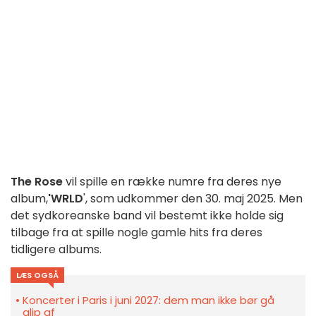
The Rose
vil spille en række numre fra deres nye
album,
'WRLD
', som udkommer den 30. maj 2025. Men
det sydkoreanske band vil bestemt ikke holde sig
tilbage fra at spille nogle gamle hits fra deres
tidligere albums.
LÆS OGSÅ
Koncerter i Paris i juni 2027: dem man ikke bør gå
glip af