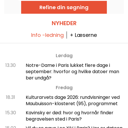
opsætninger af operaer og
balletforestillinger året rundt. Siden
Refine din søgning
indvielsen i 1989 har den moderne bygning
tiltrukket et bredt publikum og er blevet et
centralt referencepunkt for de, der ønsker
at følge med i byens klassiske forestillinger
NYHEDER
og koreografiske shows.
Info -ledning
+ Læserne
Lørdag
13.30
Notre-Dame i Paris lukket flere dage i
september: hvorfor og hvilke datoer man
bør undgå?
Fredag
18.31
Kulturarvets dage 2026: rundvisninger ved
Maubuisson-klosteret (95), programmet
15.30
Kavinsky er død: hvor og hvornår finder
begravelsen sted i Paris?