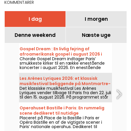
KOMMENTARER
I dag
I morgen
Denne weekend
Næste uge
Gospel Dream : En livlig fejring af
afroamerikansk gospel i august 2026 i
Chorale Gospel Dream indtager Paris’
Paris
smukkeste kirker til en række enestående
koncerter i august 2026. En enestående
koncertoplevelse, der fejrer håbet,
fællesskabet og modstandsdygtigheden
Les Arènes Lyriques 2026: et klassisk
gennem afroamerikanske kirkers autentiske
musikfestival beliggende på Montmartre-
salmer.
Det klassiske musikfestival Les Arènes
højen
Lyriques vender tilbage til Paris fra den 22. juli
til den 15. august 2026. På programmet står
ikke mindre end 16 koncerter, der afholdes i
Arènes de Montmartre, en idyllisk ramme for
Operahuset Bastille i Paris: En rummelig
at høre de store klassikere.
scene dedikeret til nutidige
Placeret på Place de la Bastille i Paris er
operaproduktioner
Opéra Bastille en af de vigtigste scener i
Paris’ nationale operahus. Dedikeret til