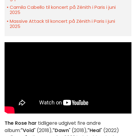
Camila Cabello til koncert på Zénith i Paris i juni
2025
Massive Attack til koncert på Zénith i Paris i juni
2025
The Rose har
tidligere udgivet fire andre
album:
"Void
" (2018),
"Dawn
" (2018),
"Heal
" (2022)