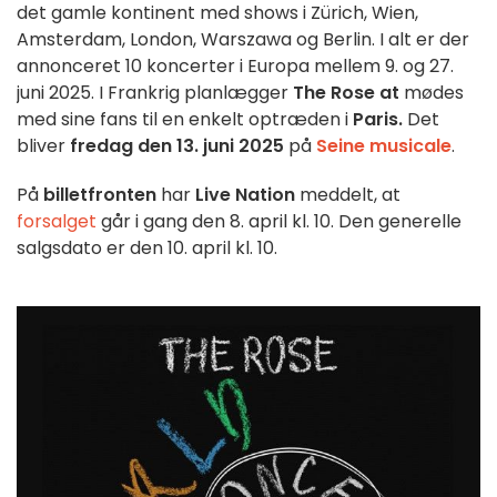
det gamle kontinent med shows i Zürich, Wien,
Amsterdam, London, Warszawa og Berlin. I alt er der
annonceret 10 koncerter i Europa mellem 9. og 27.
juni 2025. I Frankrig planlægger
The Rose at
mødes
med sine fans til en enkelt optræden i
Paris.
Det
bliver
fredag den 13. juni 2025
på
Seine musicale
.
På
billetfronten
har
Live Nation
meddelt, at
forsalget
går i gang den 8. april kl. 10. Den generelle
salgsdato er den 10. april kl. 10.