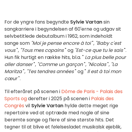
For de yngre fans begyndte
Sylvie Vartan
sin
sangkarriere i begyndelsen af 60'erne og udgav sit
selvbetitlede debutalbum i 1962, som indeholdt
sange som
"Moi je pense encore à toi
",
"Baby c'est
vous
",
"Tous mes copains
" og
"Est-ce que tu le sais
".
Hun fik hurtigt en række hits, bl.a. "
La plus belle pour
aller danser
",
"Comme un garçon
",
"Nicolas
",
"La
Maritza
",
"Tes tendres années
" og "
Il est à toi mon
cœur
".
Til efteråret på scenen i
Dôme de Paris - Palais des
Sports og
derefter i 2025 på scenen i
Palais des
Congrès
vil
Sylvie Vartan
hylde dette meget rige
repertoire ved at optræde med nogle af sine
berømte sange og flere af sine største hits. Det
tegner til at blive et følelsesladet musikalsk øjeblik,