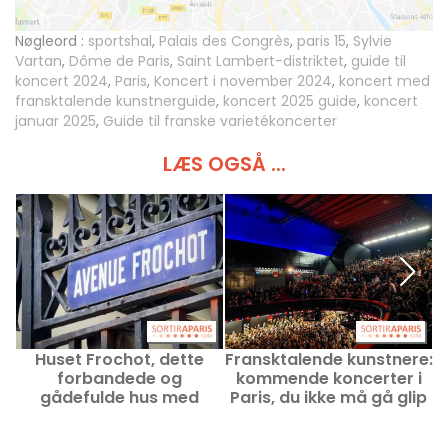
Nøgleord :
sportshal
,
Palais des Congrès
,
paris 15
,
Sylvie
Vartan
,
Dôme de Paris
,
Saint Lambert-distriktet
,
guide til
koncert 2024
,
Paris
,
Koncert i november 2024
,
koncert med
fransktalende kunstnerguide
,
koncert 2025 guide
,
koncert
januar 2025
,
Guide til franske varietékoncerter
LÆS OGSÅ ...
Huset Frochot, dette
Fransktalende kunstnere:
forbandede og
kommende koncerter i
gådefulde hus med
Paris, du ikke må gå glip
neogotisk facade nær
af
Pigalle
r