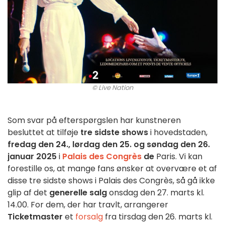
© Live Nation
Som svar på efterspørgslen har kunstneren
besluttet at tilføje
tre sidste shows
i hovedstaden,
fredag den 24., lørdag den 25. og søndag den 26.
januar 2025
i
Palais des Congrès
de
Paris. Vi kan
forestille os, at mange fans ønsker at overvære et af
disse tre sidste shows i Palais des Congrès, så gå ikke
glip af det
generelle salg
onsdag den 27. marts kl.
14.00. For dem, der har travlt, arrangerer
Ticketmaster
et
forsalg
fra tirsdag den 26. marts kl.