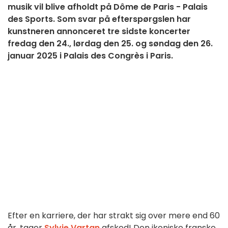
musik vil blive afholdt på Dôme de Paris - Palais
des Sports. Som svar på efterspørgslen har
kunstneren annonceret tre sidste koncerter
fredag den 24., lørdag den 25. og søndag den 26.
januar 2025 i Palais des Congrès i Paris.
Efter en karriere, der har strakt sig over mere end 60
år, tager
Sylvie Vartan
afsked! Den ikoniske franske