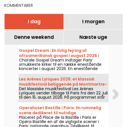
KOMMENTARER
I dag
I morgen
Denne weekend
Næste uge
Gospel Dream : En livlig fejring af
afroamerikansk gospel i august 2026 i
Chorale Gospel Dream indtager Paris’
Paris
smukkeste kirker til en række enestående
koncerter i august 2026. En enestående
koncertoplevelse, der fejrer håbet,
fællesskabet og modstandsdygtigheden
Les Arènes Lyriques 2026: et klassisk
gennem afroamerikanske kirkers autentiske
musikfestival beliggende på Montmartre-
salmer.
Det klassiske musikfestival Les Arènes
højen
Lyriques vender tilbage til Paris fra den 22. juli
til den 15. august 2026. På programmet står
ikke mindre end 16 koncerter, der afholdes i
Arènes de Montmartre, en idyllisk ramme for
Operahuset Bastille i Paris: En rummelig
at høre de store klassikere.
scene dedikeret til nutidige
Placeret på Place de la Bastille i Paris er
operaproduktioner
Opéra Bastille en af de vigtigste scener i
Paris’ nationale operahus. Dedikeret til