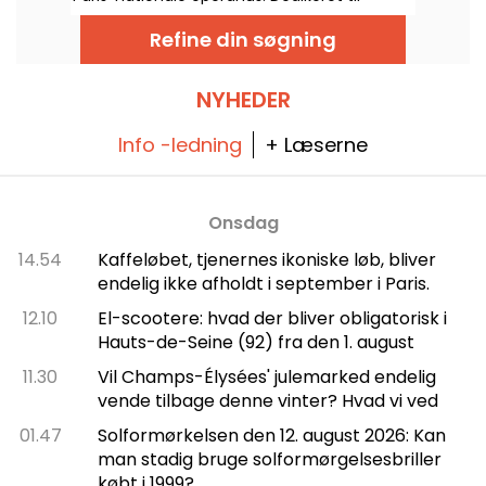
opsætninger af operaer og
balletforestillinger året rundt. Siden
Refine din søgning
indvielsen i 1989 har den moderne bygning
tiltrukket et bredt publikum og er blevet et
centralt referencepunkt for de, der ønsker
at følge med i byens klassiske forestillinger
NYHEDER
og koreografiske shows.
Info -ledning
+ Læserne
Onsdag
14.54
Kaffeløbet, tjenernes ikoniske løb, bliver
endelig ikke afholdt i september i Paris.
12.10
El-scootere: hvad der bliver obligatorisk i
Hauts-de-Seine (92) fra den 1. august
11.30
Vil Champs-Élysées' julemarked endelig
vende tilbage denne vinter? Hvad vi ved
01.47
Solformørkelsen den 12. august 2026: Kan
man stadig bruge solformørgelsesbriller
købt i 1999?