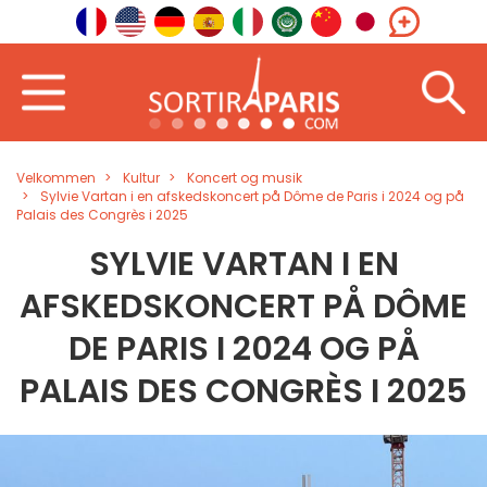
Velkommen
Kultur
Koncert og musik
Sylvie Vartan i en afskedskoncert på Dôme de Paris i 2024 og på
Palais des Congrès i 2025
SYLVIE VARTAN I EN
AFSKEDSKONCERT PÅ DÔME
DE PARIS I 2024 OG PÅ
PALAIS DES CONGRÈS I 2025