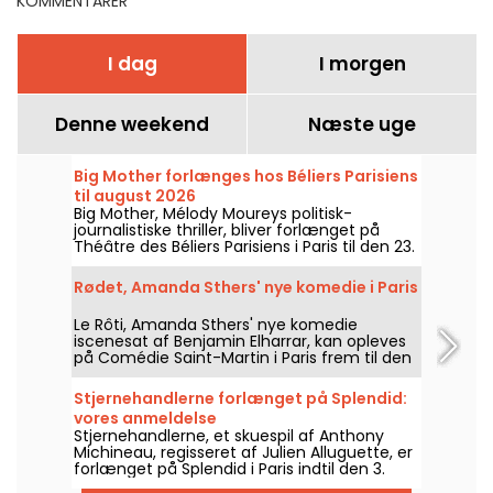
KOMMENTARER
I dag
I morgen
Denne weekend
Næste uge
Big Mother forlænges hos Béliers Parisiens
til august 2026
Big Mother, Mélody Moureys politisk-
journalistiske thriller, bliver forlænget på
Théâtre des Béliers Parisiens i Paris til den 23.
august 2026, med forestillinger fra tirsdag til
søndag.
Rødet, Amanda Sthers' nye komedie i Paris
Le Rôti, Amanda Sthers' nye komedie
iscenesat af Benjamin Elharrar, kan opleves
på Comédie Saint-Martin i Paris frem til den
15. oktober 2026.
Stjernehandlerne forlænget på Splendid:
vores anmeldelse
Stjernehandlerne, et skuespil af Anthony
Michineau, regisseret af Julien Alluguette, er
forlænget på Splendid i Paris indtil den 3.
januar 2027. Vores anmeldelse.