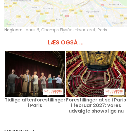
Nøgleord :
paris 8
,
Champs Elysées-kvarteret
,
Paris
LÆS OGSÅ ...
Tidlige aftenforestillinger
Forestillinger at se i Paris
F
i Paris
i februar 2027: vores
udvalgte shows lige nu
a