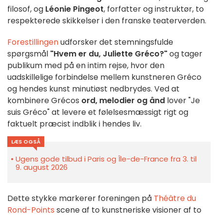
filosof, og
Léonie Pingeot
, forfatter og instruktør, to
respekterede skikkelser i den franske teaterverden.
Forestillingen
udforsker det stemningsfulde
spørgsmål
"Hvem er du, Juliette Gréco?"
og tager
publikum med på en intim rejse, hvor den
uadskillelige forbindelse mellem kunstneren Gréco
og hendes kunst minutiøst nedbrydes. Ved at
kombinere Grécos
ord, melodier og ånd
lover "Je
suis Gréco" at levere et følelsesmæssigt rigt og
faktuelt præcist indblik i hendes liv.
LÆS OGSÅ
Ugens gode tilbud i Paris og Île-de-France fra 3. til
9. august 2026
Dette stykke markerer foreningen på
Théâtre du
Rond-Points
scene af to kunstneriske visioner af to