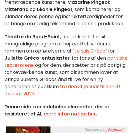
fremtrædende kunstnere,
Mazarine Pingeot-
Mitterand
og
Léonie Pingeot
, som kombinerer og
blander deres penne og instruktørfærdigheder for
at bringe en særlig følsomhed til denne produktion.
Théâtre du Rond-Point,
der er kendt for sit
mangfoldige program af høj kvalitet, vil danne
rammen om opførelserne af
"Je suis Gréco"
for
Juliette Gréco-entusiaster
, for fans af den
parisiske
teaterscene
og for dem, der sætter pris på oprigtig,
tankevækkende kunst, som alt sammen lover at
bringe Juliette Grécos ånd til live for en ny
generation af publikum
fra den 31. januar til den 10.
februar 2024
.
Denne side kan indeholde elementer, der er
assisteret af AI,
mere information her
.