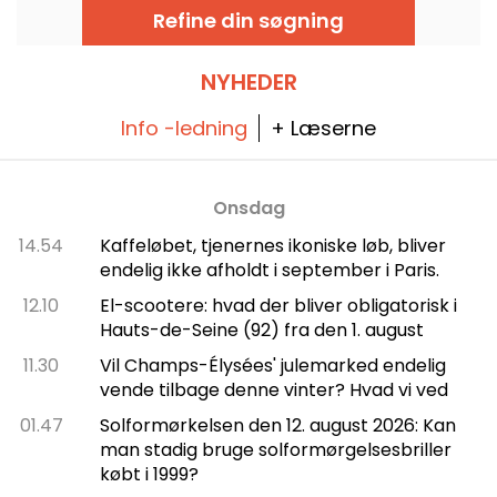
Refine din søgning
NYHEDER
Info -ledning
+ Læserne
Onsdag
14.54
Kaffeløbet, tjenernes ikoniske løb, bliver
endelig ikke afholdt i september i Paris.
12.10
El-scootere: hvad der bliver obligatorisk i
Hauts-de-Seine (92) fra den 1. august
11.30
Vil Champs-Élysées' julemarked endelig
vende tilbage denne vinter? Hvad vi ved
01.47
Solformørkelsen den 12. august 2026: Kan
man stadig bruge solformørgelsesbriller
købt i 1999?