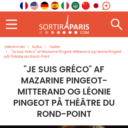
Velkommen
Kultur
Teater
"Je suis Gréco" af Mazarine Pingeot-Mitterand og Léonie Pingeot
på Théâtre du Rond-Point
"JE SUIS GRÉCO" AF
MAZARINE PINGEOT-
MITTERAND OG LÉONIE
PINGEOT PÅ THÉÂTRE DU
ROND-POINT