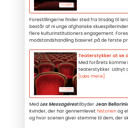
Forestillingerne finder sted fra tirsdag til lø
består af ni unge afghanske skuespillerinde
flere kulturinstitutioners engagement. Fore
modstandshandling baseret på de første p
Teaterstykker at se d
Med forårets komme in
teaterstykker. Udnyt 
[Læs mere]
Med
Les Messagères
tilbyder
Jean Bellorini
kvinder, der har gennemlevet
historien
og ek
og hvor scenen giver stemme til dem, der sk