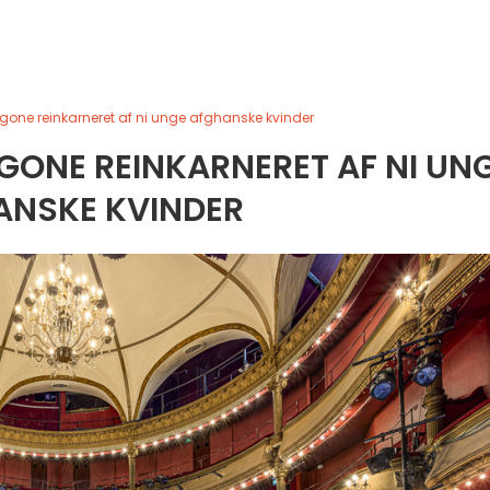
gone reinkarneret af ni unge afghanske kvinder
GONE REINKARNERET AF NI UN
ANSKE KVINDER