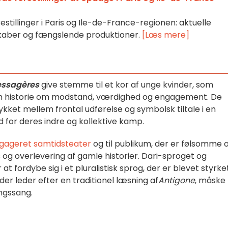
tillinger i Paris og Ile-de-France-regionen: aktuelle
kaber og fængslende produktioner.
[Læs mere]
essagères
give stemme til et kor af unge kvinder, som
 en historie om modstand, værdighed og engagement. De
kket mellem frontal udførelse og symbolsk tiltale i en
 for deres indre og kollektive kamp.
gageret samtidsteater
og til publikum, der er følsomme 
 og overlevering af gamle historier. Dari-sproget og
t fordybe sig i et pluralistisk sprog, der er blevet styrke
 der leder efter en traditionel læsning af
Antigone
, måske
ingssang.