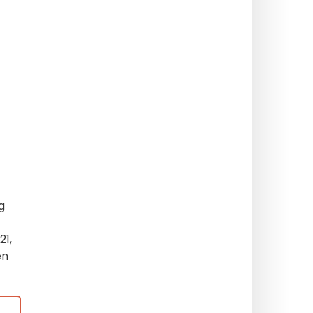
g
21,
en