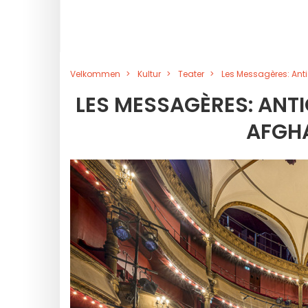
Velkommen
Kultur
Teater
Les Messagères: Anti
LES MESSAGÈRES: ANTI
AFGH