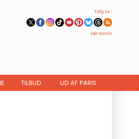
Følg os :
Min konto
IE
TILBUD
UD AF PARIS