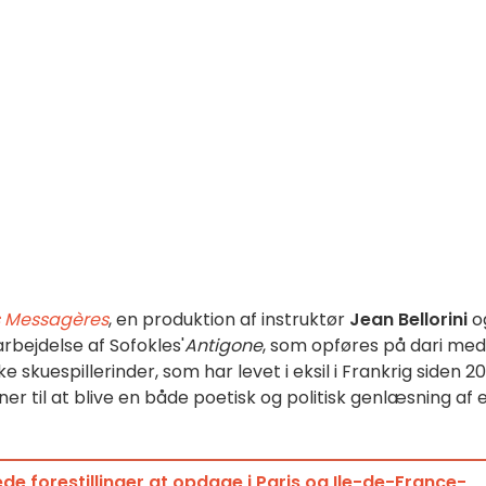
s Messagères
, en produktion af instruktør
Jean Bellorini
o
arbejdelse af Sofokles'
Antigone
, som opføres på dari med
e skuespillerinder, som har levet i eksil i Frankrig siden 20
er til at blive en både poetisk og politisk genlæsning af 
e forestillinger at opdage i Paris og Ile-de-France-