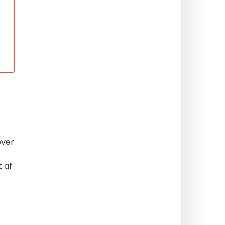
over
t af