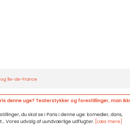
s og Île-de-France
is denne uge? Teaterstykker og forestillinger, man ikk
illinger, du skal se i Paris i denne uge: komedier, dans,
et... Vores udvalg af uundværlige udflugter.
[Læs mere]