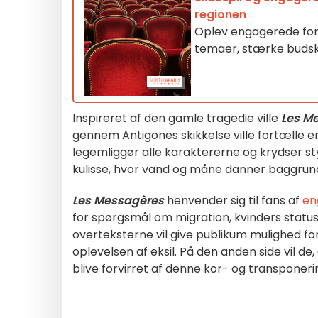
regionen
Oplev engagerede fores
temaer, stærke buds
Inspireret af den gamle tragedie ville
Les M
gennem Antigones skikkelse ville fortælle
legemliggør alle karaktererne og krydser sty
kulisse, hvor vand og måne danner baggrund
Les Messagères
henvender sig til fans af
en
for spørgsmål om migration, kvinders status
overteksterne vil give publikum mulighed for a
oplevelsen af eksil. På den anden side vil de,
blive forvirret af denne kor- og transponer