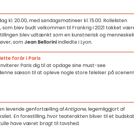
rdag kl. 20.00, med søndagsmatineer kl. 15.00. Rollelisten
r, som blev budt velkommen til Frankrig i 2021 takket vær
stillingen blev udtænkt som en kunstnerisk og menneskel
røver, som
Jean Bellorini
indledte i Lyon.
ette forår i Paris
viterer Paris dig til at opdage sine must-see
denne sæson til at opleve nogle store følelser på scenen!
en levende genfortælling af
Antigone
, legemliggjort af
silet. En forestilling, hvor teaterakten bliver til et budska
ulle have været bragt til tavshed.