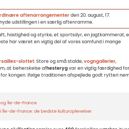
ordinære aftenarrangementer
den 20. august, 17.
nyde udstillingen i en særlig aftenramme.
aft, hastighed og styrke, et sportsdyr, en jagtkammerat, e
 Heste har været en vigtig del af vores samfund i mange
sailles-slottet
: Store og små stalde,
vogngallerier
,
om, at beherskelse af
hesteryg
var en vigtig færdighed fo
or kongen. Ifølge traditionen afspejlede godt rytteri nem
s og Île-de-France
i Île-de-France: de bedste kulturoplevelser