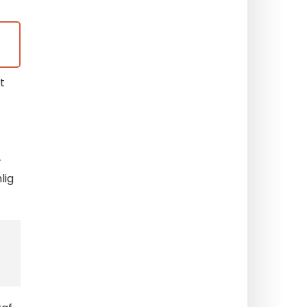
t
r
lig