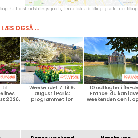
ling
,
historisk udstillingsguide
,
tematisk udstillingsguide
,
udstilling
LÆS OGSÅ ...
til
Weekendet 7. til 9.
10 udflugter i Île-d
elines,
august i Paris:
France, du kan lave
st 2026,
programmet for
weekenden den 1. og
r
udflugter, du ikke må gå
august – inden fo
glip af
rækkevidde af Pas
Navigo