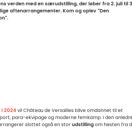
s verden med en særudstilling, der løber fra 2. juli til 3
lige aftenarrangementer. Kom og oplev "Den
on".
 i 2024
vil Château de Versailles blive omdannet til et
esport, para-ekvipage og moderne femkamp. I den anledn
arrangerer slottet også en stor
udstilling
om hesten fra 