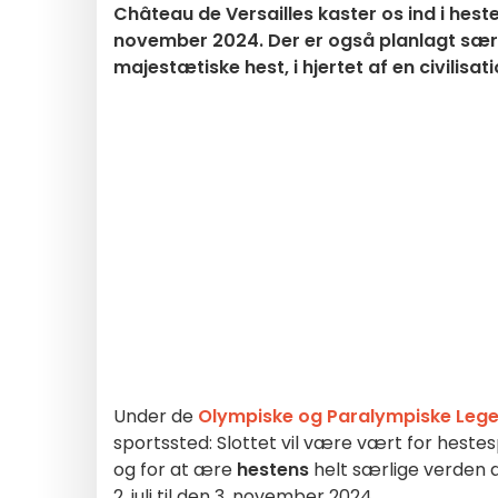
Château de Versailles kaster os ind i hesten
november 2024. Der er også planlagt sær
majestætiske hest, i hjertet af en civilisati
Under de
Olympiske og Paralympiske Lege
sportssted: Slottet vil være vært for hest
og for at ære
hestens
helt særlige verden 
2. juli til den 3. november 2024.