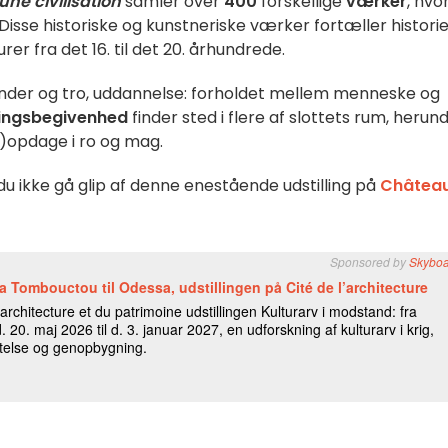
ne civilisation
samler over
400
forskellige
værker
, hvo
r. Disse historiske og kunstneriske værker fortæller histori
urer fra det 16. til det 20. århundrede.
legender og tro, uddannelse: forholdet mellem menneske og
lingsbegivenhed
finder sted i flere af slottets rum, herun
)opdage i ro og mag.
 du ikke gå glip af denne enestående udstilling på
Château