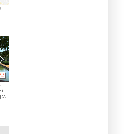
s
e-
Kulturarvsdagene 2026
Louvre-museet : datoen
 i
på Versailles rådhus
for den næste gratis
 2.
(78): gratis
nattåbning, som finder
r
rundvisninger af selve
sted den første fredag i
s
monumentet
måneden