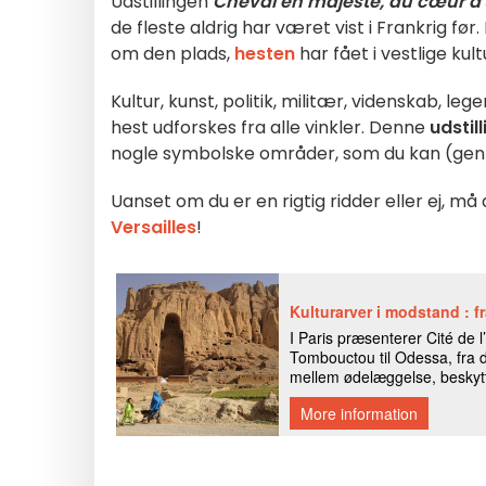
Udstillingen
Cheval en majesté, au cœur d'u
de fleste aldrig har været vist i Frankrig fø
om den plads,
hesten
har fået i vestlige kult
Kultur, kunst, politik, militær, videnskab, 
hest udforskes fra alle vinkler. Denne
udstil
nogle symbolske områder, som du kan (gen
Uanset om du er en rigtig ridder eller ej, må
Versailles
!