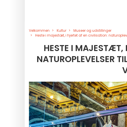
Velkommen
Kultur
Museer og udstillinger
Heste i majestæt, i hjertet af en civilisation: naturopl
HESTE I MAJESTÆT, I
NATUROPLEVELSER TIL
V