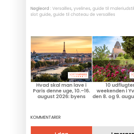
Nøgleord :
Versailles
,
yvelines
,
guide til maleriudstil
slot guide
,
guide til chateau de versailles
Hvad skal man lave i
10 udflugter 
Paris denne uge, 10.–16.
weekenden i Yv
august 2026: byens
den 8. og 9. augu
uundværlige
gode idee
begivenheder
KOMMENTARER