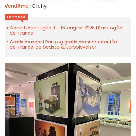
Vendôme
i Clichy.
LÆS OGSÅ
Gode tilbud i ugen 10.–16. august 2026 i Paris og Île-
de-France
Gratis museer i Paris og gratis monumenter i Île-
de-France: de bedste kulturoplevelser