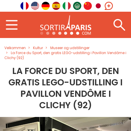
Velkommen
Kultur
Museer og udstillinger
La Force du Sport, den gratis LEGO-udstilling i Pavillon Vendôme i
Clichy (92)
LA FORCE DU SPORT, DEN
GRATIS LEGO-UDSTILLING I
PAVILLON VENDÔME I
CLICHY (92)