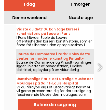
I dag
I morgen
Denne weekend
Næste uge
Vidste du det? Du kan tage kurser i
kunsthistorie på Louvre i Paris
I Paris tilbyder École du Louvre
offentligheden kurser i kunsthistorie, som er
åbne for tilhørere uden optagelseskrav i
hjertet af Louvre-paladset hvert år fra
september til juni. Gratis foredrag tilbydes
Bourse de Commerce i Paris: Oplev dette
også lejlighedsvis af museet. Det gør dig til
center for moderne kunst og Pinault-
en sand ekspert i kunsthistorie!
Bourse de Commerce og Pinault-samlingen
samlingen
ligger i hjertet af hovedstaden, i Halles-
distriktet, og byder på en vidunderlig
spadseretur gennem moderne kunstværker.
Her er alt, hvad du skal vide, før du besøger
Usædvanlige Paris: det utrolige Musée des
dette kunstcenter.
Moulages på Saint-Louis Hospital
Vil du fordybe dig i et usædvanligt Paris? Vi
vil gerne præsentere dig for det utrolige og
fascinerende Musée des moulages, som
ligger i hjertet af Hôpital Saint-Louis. Hvad er
der på dette unikke sted? En samling af over
Refine din søgning
4.900 medicinske voksafstøbninger, der
sporer de dermatologiske sygdommes