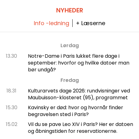
historie, og som blev optaget på listen over
historiske monumenter i 1992.
NYHEDER
Info -ledning
+ Læserne
Lørdag
13.30
Notre-Dame i Paris lukket flere dage i
september: hvorfor og hvilke datoer man
bør undgå?
Fredag
18.31
Kulturarvets dage 2026: rundvisninger ved
Maubuisson-klosteret (95), programmet
15.30
Kavinsky er død: hvor og hvornår finder
begravelsen sted i Paris?
15.02
Vil du se pave Leo XIV i Paris? Her er datoen
og åbningstiden for reservationerne.