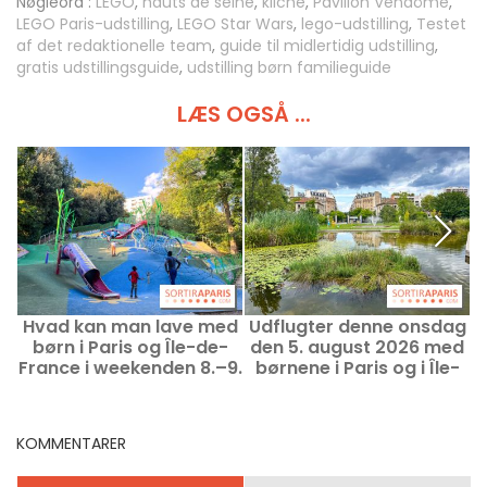
Nøgleord :
LEGO
,
hauts de seine
,
kliché
,
Pavillon Vendôme
,
LEGO Paris-udstilling
,
LEGO Star Wars
,
lego-udstilling
,
Testet
af det redaktionelle team
,
guide til midlertidig udstilling
,
gratis udstillingsguide
,
udstilling børn familieguide
LÆS OGSÅ ...
Hvad kan man lave med
Udflugter denne onsdag
børn i Paris og Île-de-
den 5. august 2026 med
France i weekenden 8.–9.
børnene i Paris og i Île-
august 2026?
de-France
KOMMENTARER