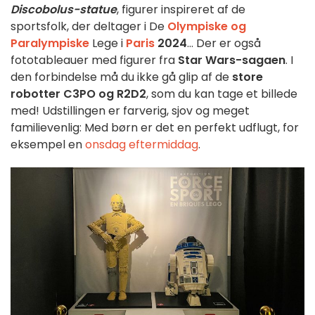
Discobolus-statue
, figurer inspireret af de
sportsfolk, der deltager i De
Olympiske og
Paralympiske
Lege i
Paris
2024
... Der er også
fototableauer med figurer fra
Star Wars-sagaen
. I
den forbindelse må du ikke gå glip af de
store
robotter C3PO
og R2D2
, som du kan tage et billede
med! Udstillingen er farverig, sjov og meget
familievenlig: Med børn er det en perfekt udflugt, for
eksempel en
onsdag eftermiddag
.