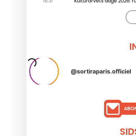
18.31
Kulturarvets dage 2026: 
I