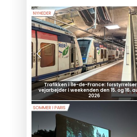
ABO
SID
NYHEDER