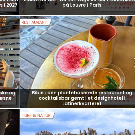
 se frem
Vidste du det? Du kan tage kurser i kunsthisto
s i 2027
på Louvre i Paris
RESTAURANT