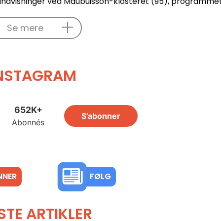
rundvisninger ved Maubuisson-klosteret (95), programme
Se mere
NSTAGRAM