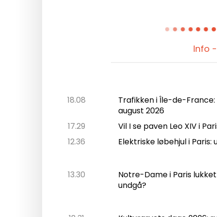
Info 
18.08
Trafikken i Île-de-France:
august 2026
17.29
Vil I se paven Leo XIV i Pa
12.36
Elektriske løbehjul i Paris
13.30
Notre-Dame i Paris lukket
undgå?