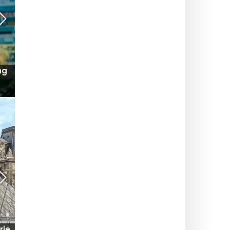
e
Elektriske løbehjul i Paris: uden dette udstyr
risikerer du nu en bøde
SOMMER I PARIS
ng
Seine Commune 2026: vandaktiviteter, badning
og gratis tilbud på Île-Saint-Denis (93)
MUSEER OG UDSTILLINGER