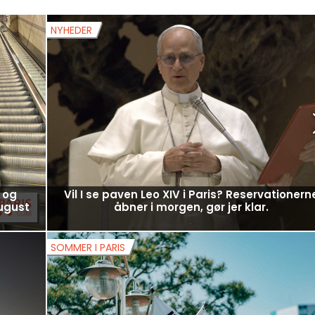
NNER
FØLG
STE ARTIKLER
NYHEDER