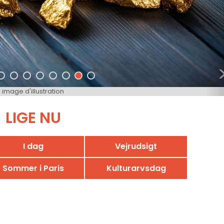
image d'illustration
LIGE NU
I dag
Vejrudsigt
Sommer i Paris
Kulturarvsdag