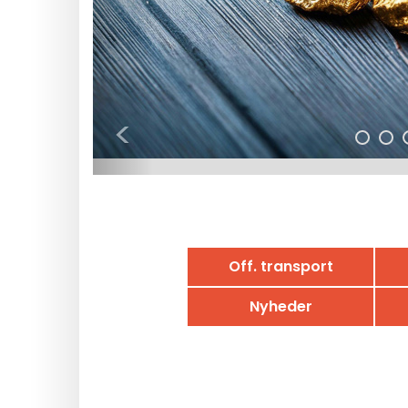
<
Off. transport
Nyheder