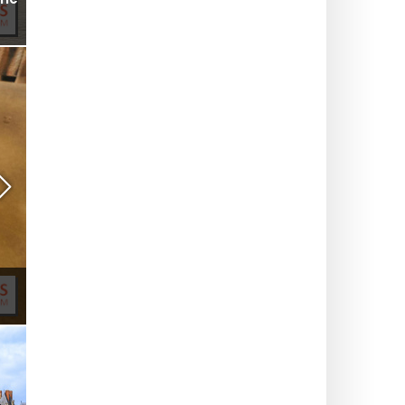
rie
Denne gratis udstilling afslører arkiverne for de
berømte figurer med tanglignende hænder i
Paris
RESTAURANT