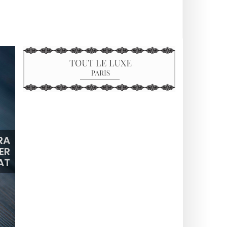
RA
ER
AT