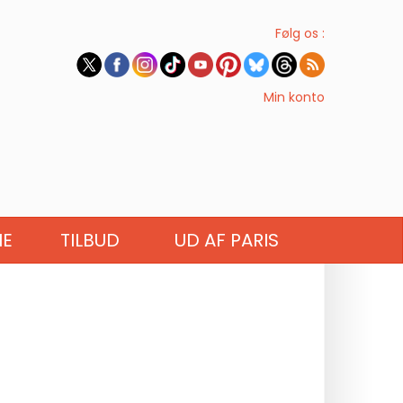
Følg os :
Min konto
IE
TILBUD
UD AF PARIS