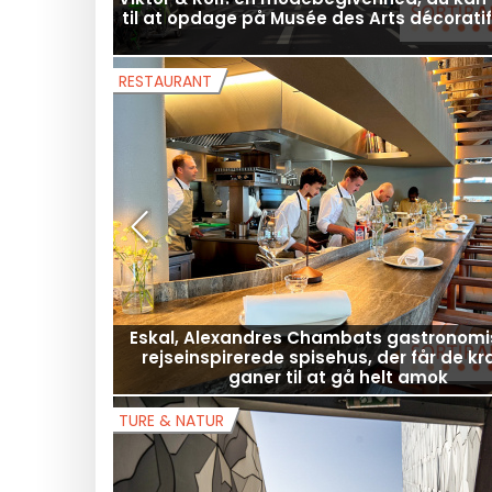
Viktor & Rolf: en modebegivenhed, du kan
til at opdage på Musée des Arts décoratif
RESTAURANT