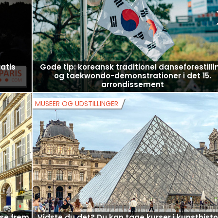
r og
Vil I se paven Leo XIV i Paris? Reservationern
august
åbner i morgen, gør jer klar.
SOMMER I PARIS
atis
Gode tip: koreansk traditionel danseforestilli
og taekwondo-demonstrationer i det 15.
arrondissement
MUSEER OG UDSTILLINGER