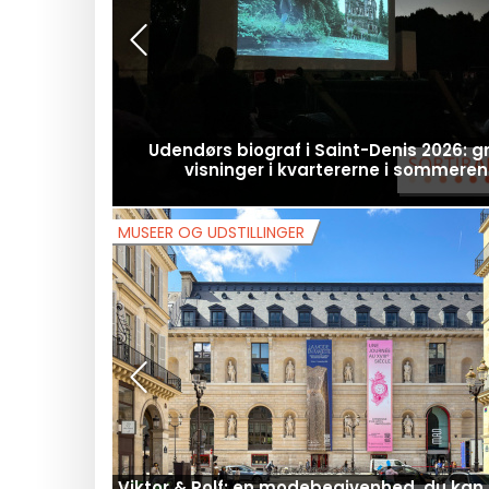
Trafikken i Île-de-France: forstyrrelse
vejarbejder i weekenden den 15. og 16. 
2026
SOMMER I PARIS
Udendørs biograf i Saint-Denis 2026: gr
visninger i kvartererne i sommeren
MUSEER OG UDSTILLINGER