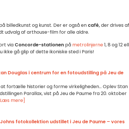
å billedkunst og kunst. Der er også en
café,
der drives a
edt udvalg af arthouse-film for alle aldre.
rt via
Concorde-stationen
på
metrolinjerne
1, 8 og 12 el
ikke gå glip af dette ikoniske sted i Paris!
tan Douglas i centrum for en fotoudstilling på Jeu de
t fortælle historier og forme virkeligheden... Oplev Stan
stillingen Parallax, vist på Jeu de Paume fra 20. oktober
[Læs mere]
Johns fotokollektion udstillet i Jeu de Paume – vores