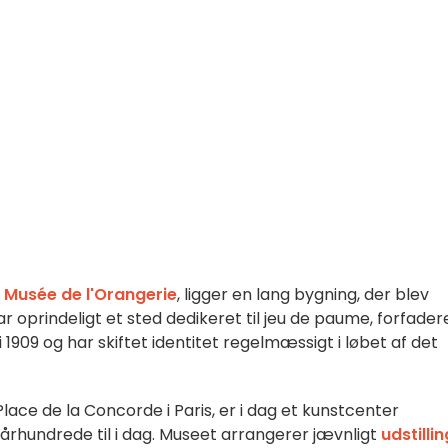
d
Musée de l'Orangerie
, ligger en lang bygning, der blev
ar oprindeligt et sted dedikeret til jeu de paume, forfader
 1909 og har skiftet identitet regelmæssigt i løbet af det
Place de la Concorde i Paris, er i dag et kunstcenter
. århundrede til i dag. Museet arrangerer jævnligt
udstilli