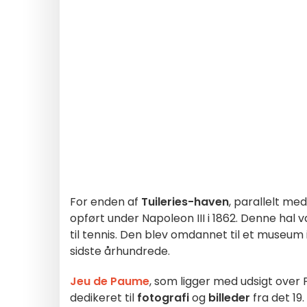
For enden af
Tuileries-haven
, parallelt me
opført under Napoleon III i 1862. Denne hal v
til tennis. Den blev omdannet til et museum i
sidste århundrede.
Jeu de Paume
, som ligger med udsigt over 
dedikeret til
fotografi
og
billeder
fra det 19