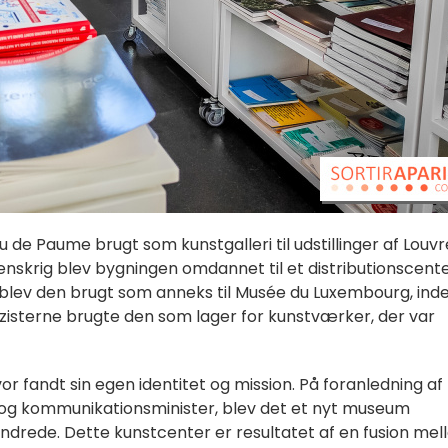
 de Paume brugt som kunstgalleri til udstillinger af Louvr
nskrig blev bygningen omdannet til et distributionscent
n blev den brugt som anneks til Musée du Luxembourg, ind
Nazisterne brugte den som lager for kunstværker, der var
or fandt sin egen identitet og mission. På foranledning af
 og kommunikationsminister, blev det et nyt museum
 århundrede. Dette kunstcenter er resultatet af en fusion me