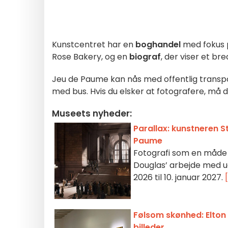
Kunstcentret har en
boghandel
med fokus p
Rose Bakery, og en
biograf
, der viser et br
Jeu de Paume kan nås med offentlig transpo
med bus. Hvis du elsker at fotografere, må du 
Museets nyheder:
Parallax: kunstneren S
Paume
Fotografi som en måde a
Douglas’ arbejde med ud
2026 til 10. januar 2027.
Følsom skønhed: Elton 
billeder