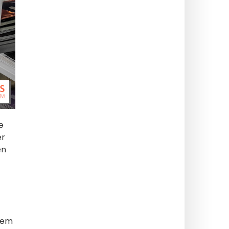
e
er
en
llem