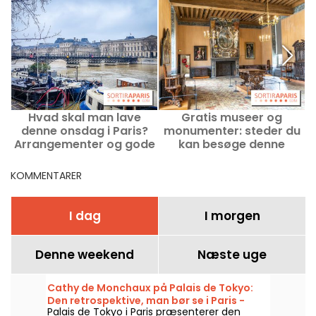
Hvad skal man lave
Gratis museer og
denne onsdag i Paris?
monumenter: steder du
P
Arrangementer og gode
kan besøge denne
tilbud den 12. august
søndag den 2. august i
2026
Paris og Île-de-France
KOMMENTARER
I dag
I morgen
Denne weekend
Næste uge
Cathy de Monchaux på Palais de Tokyo:
Den retrospektive, man bør se i Paris -
Palais de Tokyo i Paris præsenterer den
vores billeder