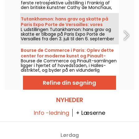
første retrospektive udstilling i Frankrig af
den britiske kunstner Cathy de Monchaux,
med titlen "Studio, Wounds and Battles.
Desire is the Reiteration of Hope", fra den 3.
Tutankhamon: hans grav og skatte på
april til den 13. september 2026. Udstillingen
Paris Expo Porte de Versailles: vores
samler næsten femti værker og giver et
L udstillingen Tutankhamon: hans grav og
billeder
overblik over fire årtier af hendes skabelse,
skatte er tilbage på Paris Expo Porte de
mellem kroppe, materialer og intime
Versailles fra den 3. juli til den 6. september
fortællinger.
2026. Genopbygninger af graven,
gravskatte, audioguide, et immersivt rum og
Bourse de Commerce i Paris: Oplev dette
VR-oplevelse: se, hvad der venter dig på
center for moderne kunst og Pinault-
stedet—i billeder.
Bourse de Commerce og Pinault-samlingen
samlingen
ligger i hjertet af hovedstaden, i Halles-
distriktet, og byder på en vidunderlig
spadseretur gennem moderne kunstværker.
Her er alt, hvad du skal vide, før du besøger
Refine din søgning
dette kunstcenter.
NYHEDER
Info -ledning
+ Læserne
Lørdag