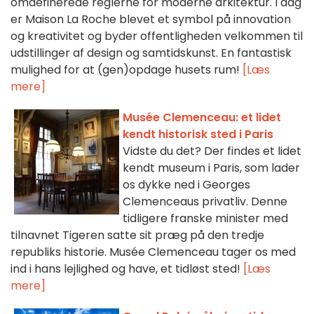
omdefinerede reglerne for moderne arkitektur. I dag
er Maison La Roche blevet et symbol på innovation
og kreativitet og byder offentligheden velkommen til
udstillinger af design og samtidskunst. En fantastisk
mulighed for at (gen)opdage husets rum!
[Læs
mere]
Musée Clemenceau: et lidet
kendt historisk sted i Paris
Vidste du det? Der findes et lidet
kendt museum i Paris, som lader
os dykke ned i Georges
Clemenceaus privatliv. Denne
tidligere franske minister med
tilnavnet Tigeren satte sit præg på den tredje
republiks historie. Musée Clemenceau tager os med
ind i hans lejlighed og have, et tidløst sted!
[Læs
mere]