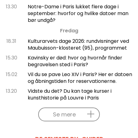
13.30
Notre-Dame i Paris lukket flere dage i
september: hvorfor og hvilke datoer man
bør undgå?
Fredag
18.31
Kulturarvets dage 2026: rundvisninger ved
Maubuisson-klosteret (95), programmet
15.30
Kavinsky er død: hvor og hvornår finder
begravelsen sted i Paris?
15.02
Vil du se pave Leo XIV i Paris? Her er datoen
og åbningstiden for reservationerne.
13.20
Vidste du det? Du kan tage kurser i
kunsthistorie på Louvre i Paris
Se mere