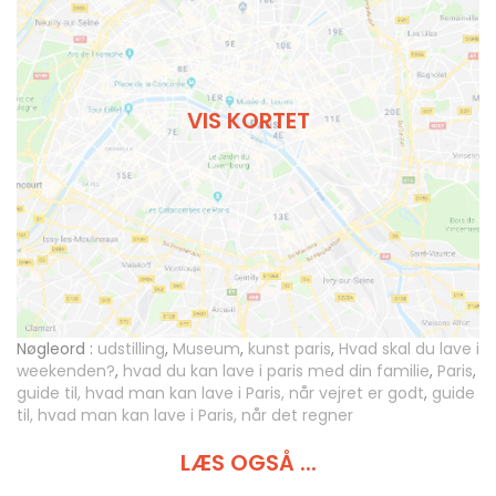
VIS KORTET
Nøgleord :
udstilling
,
Museum
,
kunst paris
,
Hvad skal du lave i
weekenden?
,
hvad du kan lave i paris med din familie
,
Paris
,
guide til, hvad man kan lave i Paris, når vejret er godt
,
guide
til, hvad man kan lave i Paris, når det regner
LÆS OGSÅ ...