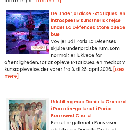
fortællinger.
[Læs mere]
De underjordiske Extatiques: en
introspektiv kunstnerisk rejse
under La Défences store buede
bue
Vov jer ud i Paris La Défenses
skjulte underjordiske rum, som
normalt er lukkede for
offentligheden, for at opleve Extatiques, en meditativ
kunstoplevelse, der varer fra 3. til 26. april 2026.
[Læs
mere]
Udstilling med Danielle Orchard
i Perrotin-galleriet i Paris:
Borrowed Chord
Perrotin-galleriet i Paris viser
udstillingen Danielle Orchard,