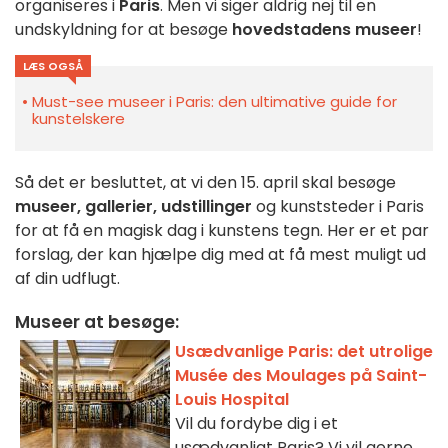
organiseres i
Paris
. Men vi siger aldrig nej til en
undskyldning for at besøge
hovedstadens museer
!
LÆS OGSÅ
Must-see museer i Paris: den ultimative guide for
kunstelskere
Så det er besluttet, at vi den 15. april skal besøge
museer, gallerier, udstillinger
og kunststeder i Paris
for at få en magisk dag i kunstens tegn. Her er et par
forslag, der kan hjælpe dig med at få mest muligt ud
af din udflugt.
Museer at besøge:
Usædvanlige Paris: det utrolige
Musée des Moulages på Saint-
Louis Hospital
Vil du fordybe dig i et
usædvanligt Paris? Vi vil gerne