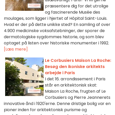
præsentere dig for det utrolige
og fascinerende Musée des
moulages, som ligger i hjertet af Hôpital Saint-Louis.
Hvad er der på dette unikke sted? En samling af over
4.900 medicinske voksafstøbninger, der sporer de
dermatologiske sygdommes historie, og som blev
optaget på listen over historiske monumenter i 1992.
[Læs mere]
Le Corbusiers Maison La Roche:
Besøg den ikoniske arkitekts
arbejde i Paris
I det 16. arrondissement i Paris
står en arkitektonisk skat:
Maison La Roche, frugten af Le
Corbusiers og Pierre Jeannerets
innovative ånd i 1920'erne. Denne dristige bolig var en
pioner inden for arkitektonisk purisme og