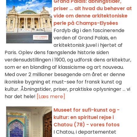
Grand Palais: åbningstider,
priser ... alt hvad du behøver at
vide om denne arkitektoniske
perle på Champs-Elysées
Fordyb dig i den fascinerende
verden af Grand Palais, en
arkitektonisk juvel i hjertet af
Paris. Oplev dens fængslende historie siden
verdensudstillingen i 1900, og udforsk dens arkitektur,
som er en blanding af klassicisme og art nouveau.
Med over 2 millioner besøgende om året er denne
ikoniske bygning et must-see for fransk kunst og
kultur. Åbningstider, priser, praktiske oplysninger ... vi
har det hele!
[Læs mere]
Museet for sufi-kunst og -
kultur: en spirituel rejse i
Chatou (78) - vores fotos
I Chatou, i departementet