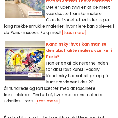
mesterværker i hovedstaden?
Det er uden tvivl en af de mest
værdsatte franske malere:
Claude Monet efterlader sig en
lang række smukke malerier, hvor flere kan opleves i
de Paris-museer. Følg med!
[Læs mere]
Kandinsky: hvor kan man se
den abstrakte malers værker i
Paris?
Han er en af pionererne inden
for abstrakt kunst: Vassily
Kandinsky har sat sit præg på
kunstverdenen i det 20.
århundrede og fortsætter med at fascinere
kunstelskere. Find ud af, hvor malerens malerier
udstilles i Paris.
[Læs mere]
Én dag til at se det hele er ikke nok! Hvad med at