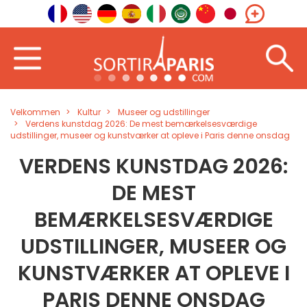
Velkommen
Kultur
Museer og udstillinger
Verdens kunstdag 2026: De mest bemærkelsesværdige
udstillinger, museer og kunstværker at opleve i Paris denne onsdag
VERDENS KUNSTDAG 2026:
DE MEST
BEMÆRKELSESVÆRDIGE
UDSTILLINGER, MUSEER OG
KUNSTVÆRKER AT OPLEVE I
PARIS DENNE ONSDAG