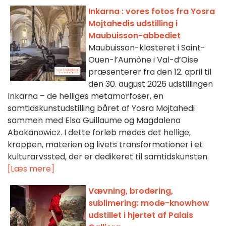
Inkarna : vores fotos fra Yosra
Mojtahedis udstilling i
Maubuisson-abbediet
Maubuisson-klosteret i Saint-
Ouen-l’Aumône i Val-d’Oise
præsenterer fra den 12. april til
den 30. august 2026 udstillingen
Inkarna – de helliges metamorfoser, en
samtidskunstudstilling båret af Yosra Mojtahedi
sammen med Elsa Guillaume og Magdalena
Abakanowicz. I dette forløb mødes det hellige,
kroppen, materien og livets transformationer i et
kulturarvssted, der er dedikeret til samtidskunsten.
[Læs mere]
Vævning, brodering,
sublimering: mode-knowhow
udstillet i hjertet af Palais