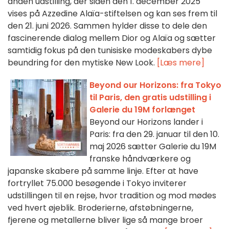
anden udstilling, der siden den 1. december 2025
vises på Azzedine Alaïa-stiftelsen og kan ses frem til
den 21. juni 2026. Sammen hylder disse to dele den
fascinerende dialog mellem Dior og Alaïa og sætter
samtidig fokus på den tunisiske modeskabers dybe
beundring for den mytiske New Look.
[Læs mere]
Beyond our Horizons: fra Tokyo
til Paris, den gratis udstilling i
Galerie du 19M forlænget
Beyond our Horizons lander i
Paris: fra den 29. januar til den 10.
maj 2026 sætter Galerie du 19M
franske håndværkere og
japanske skabere på samme linje. Efter at have
fortryllet 75.000 besøgende i Tokyo inviterer
udstillingen til en rejse, hvor tradition og mod mødes
ved hvert øjeblik. Broderierne, afstøbningerne,
fjerene og metallerne bliver lige så mange broer