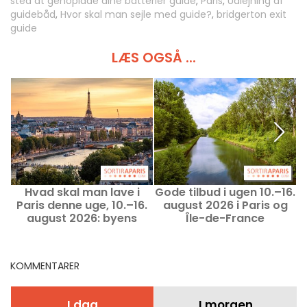
sted at genoplade dine batterier guide
,
Paris
,
Udlejning af
guidebåd
,
Hvor skal man sejle med guide?
,
bridgerton exit
guide
LÆS OGSÅ ...
Hvad skal man lave i
Gode tilbud i ugen 10.–16.
Paris denne uge, 10.–16.
august 2026 i Paris og
august 2026: byens
Île-de-France
uundværlige
begivenheder
KOMMENTARER
I dag
I morgen