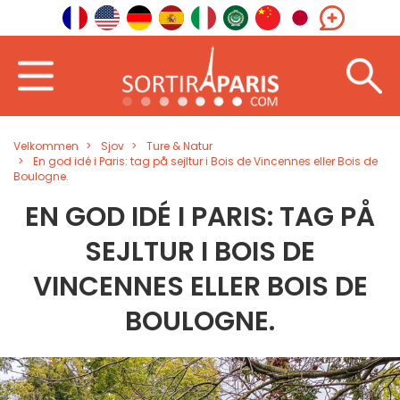
Velkommen
Sjov
Ture & Natur
En god idé i Paris: tag på sejltur i Bois de Vincennes eller Bois de
Boulogne.
EN GOD IDÉ I PARIS: TAG PÅ
SEJLTUR I BOIS DE
VINCENNES ELLER BOIS DE
BOULOGNE.