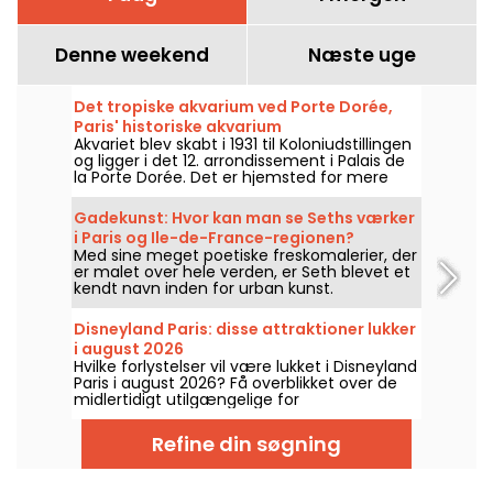
Denne weekend
Næste uge
Det tropiske akvarium ved Porte Dorée,
Paris' historiske akvarium
Akvariet blev skabt i 1931 til Koloniudstillingen
og ligger i det 12. arrondissement i Palais de
la Porte Dorée. Det er hjemsted for mere
end 750 arter af småfisk, og det bedste af
det hele er, at der er gratis adgang for unge
Gadekunst: Hvor kan man se Seths værker
under 26 år!
i Paris og Ile-de-France-regionen?
Med sine meget poetiske freskomalerier, der
er malet over hele verden, er Seth blevet et
kendt navn inden for urban kunst.
Gadekunstneren, der oprindeligt er fra Paris,
har skabt adskillige værker på facaderne af
Disneyland Paris: disse attraktioner lukker
bygninger i og omkring byen. Hvis du er fan
i august 2026
af hans arbejde, kan du her beundre nogle
Hvilke forlystelser vil være lukket i Disneyland
af Seths freskoer i Paris og Ile-de-France-
Paris i august 2026? Få overblikket over de
regionen.
midlertidigt utilgængelige for
vedligeholdelse eller renovering, så du kan
forberede dit besøg i Disney-parkerne.
Refine din søgning