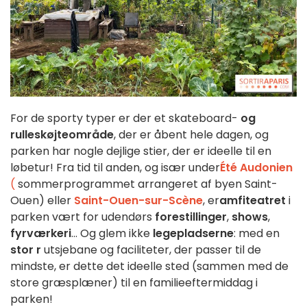
For de sporty typer er der et skateboard-
og
rulleskøjteområde
, der er åbent hele dagen, og
parken har nogle dejlige stier, der er ideelle til en
løbetur! Fra tid til anden, og især under
Été Audonien
(
sommerprogrammet arrangeret af byen Saint-
Ouen) eller
Saint-Ouen-sur-Scène
, er
amfiteatret
i
parken vært for udendørs
forestillinger
,
shows
,
fyrværkeri
... Og glem ikke
legepladserne
: med en
stor r
utsjebane og faciliteter, der passer til de
mindste, er dette det ideelle sted (sammen med de
store græsplæner) til en familieeftermiddag i
parken!