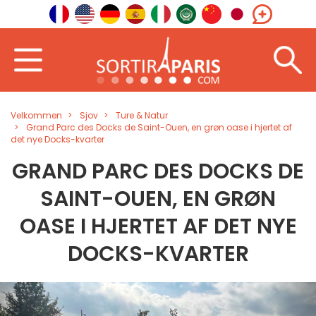
Velkommen
Sjov
Ture & Natur
Grand Parc des Docks de Saint-Ouen, en grøn oase i hjertet af
det nye Docks-kvarter
GRAND PARC DES DOCKS DE
SAINT-OUEN, EN GRØN
OASE I HJERTET AF DET NYE
DOCKS-KVARTER