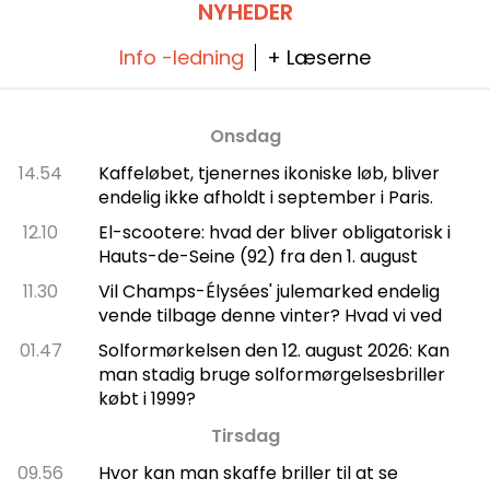
NYHEDER
Info -ledning
+ Læserne
Onsdag
14.54
Kaffeløbet, tjenernes ikoniske løb, bliver
endelig ikke afholdt i september i Paris.
12.10
El-scootere: hvad der bliver obligatorisk i
Hauts-de-Seine (92) fra den 1. august
11.30
Vil Champs-Élysées' julemarked endelig
vende tilbage denne vinter? Hvad vi ved
01.47
Solformørkelsen den 12. august 2026: Kan
man stadig bruge solformørgelsesbriller
købt i 1999?
Tirsdag
09.56
Hvor kan man skaffe briller til at se