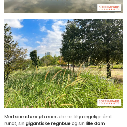
Med sine
store pl
æner, der er tilgængelige året
rundt, sin
gigantiske regnbue
og sin
lille dam