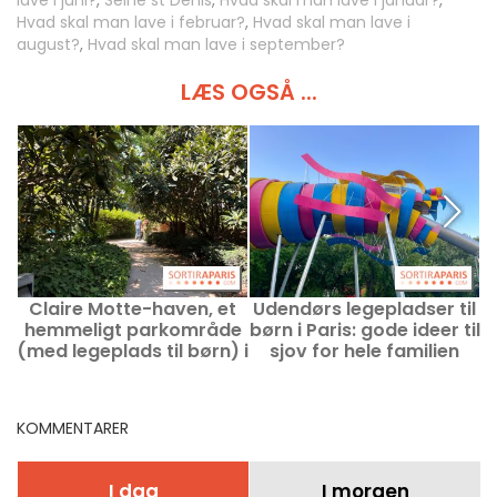
lave i juni?
,
Seine st Denis
,
Hvad skal man lave i januar?
,
Hvad skal man lave i februar?
,
Hvad skal man lave i
august?
,
Hvad skal man lave i september?
LÆS OGSÅ ...
Claire Motte-haven, et
Udendørs legepladser til
R
hemmeligt parkområde
børn i Paris: gode ideer til
(med legeplads til børn) i
sjov for hele familien
det syttende
arrondissement.
KOMMENTARER
I dag
I morgen