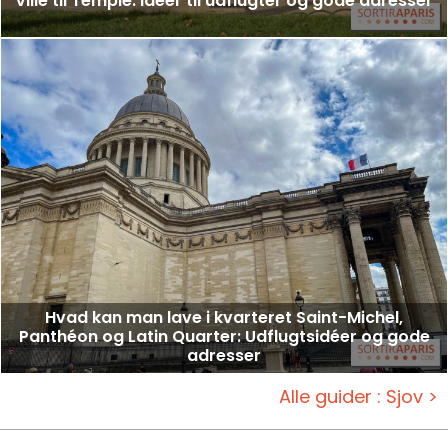
Ville til Temple: Idéer til udflugter og gode adresser
Hvad kan man lave i kvarteret Saint-Michel,
Panthéon og Latin Quarter: Udflugtsidéer og gode
adresser
Alle guider : Sjov >