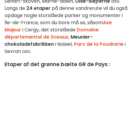
Sénart-skoven, Marne-dalen,
Oise-sløjferne
osv.
Langs de
24 etaper
på denne vandrerute vil du også
opdage nogle storslåede parker og monumenter i
Île-de-France, som du bare må se, såsom
Axe
Majeur
i Cergy, det storslåede
Domaine
départemental de Sceaux
,
Meunier-
chokoladefabrikken
i Noisiel,
Parc de la Poudrerie
i
Sevran osv.
Etaper af det grønne bælte GR de Pays :