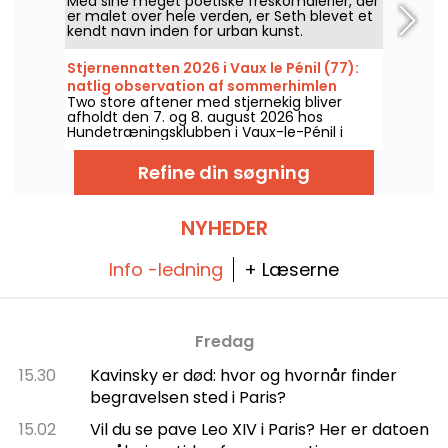
Med sine meget poetiske freskomalerier, der
er malet over hele verden, er Seth blevet et
kendt navn inden for urban kunst.
Gadekunstneren, der oprindeligt er fra Paris,
har skabt adskillige værker på facaderne af
Stjernennatten 2026 i Vaux le Pénil (77):
bygninger i og omkring byen. Hvis du er fan
natlig observation af sommerhimlen
af hans arbejde, kan du her beundre nogle
Two store aftener med stjernekig bliver
af Seths freskoer i Paris og Ile-de-France-
afholdt den 7. og 8. august 2026 hos
regionen.
Hundetræningsklubben i Vaux-le-Pénil i
anledning af den nye udgave af Nætter
under stjernerne.
Refine din søgning
NYHEDER
Info -ledning
+ Læserne
Fredag
15.30
Kavinsky er død: hvor og hvornår finder
begravelsen sted i Paris?
15.02
Vil du se pave Leo XIV i Paris? Her er datoen