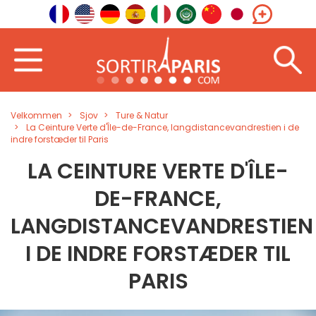
Velkommen
Sjov
Ture & Natur
La Ceinture Verte d'Île-de-France, langdistancevandrestien i de
indre forstæder til Paris
LA CEINTURE VERTE D'ÎLE-
DE-FRANCE,
LANGDISTANCEVANDRESTIEN
I DE INDRE FORSTÆDER TIL
PARIS