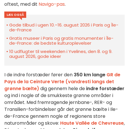
oftest, med dit
Navigo-pas
.
LÆS OGSÅ
Gode tilbud i ugen 10.–16. august 2026 i Paris og Île-
de-France
Gratis museer i Paris og gratis monumenter i Île-
de-France: de bedste kulturoplevelser
10 udflugter til weekenden i Yvelines, den 8. og 9.
august 2026, gode ideer
I de indre forstæder fører den
350 km lange
GR de
Pays de la Ceinture Verte (vandresti langs det
grønne bælte)
dig gennem hele de
indre forstæder
og ind i nogle af de smukkeste grønne områder i
området. Med fremragende jernbane-, RER- og
Transilien-forbindelser går det grønne bælte i Ile-
de-France gennem nogle af regionens store
naturområder og skove:
Haute Vallée de Chevreuse
,