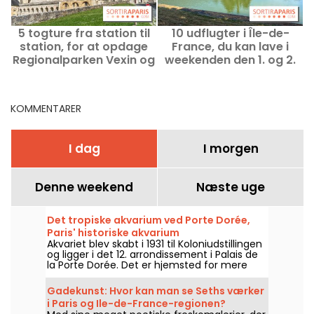
5 togture fra station til
10 udflugter i Île-de-
station, for at opdage
France, du kan lave i
R
Regionalparken Vexin og
weekenden den 1. og 2.
Val-d'Oise
august – inden for
rækkevidde af Pass
Navigo
KOMMENTARER
I dag
I morgen
Denne weekend
Næste uge
Det tropiske akvarium ved Porte Dorée,
Paris' historiske akvarium
Akvariet blev skabt i 1931 til Koloniudstillingen
og ligger i det 12. arrondissement i Palais de
la Porte Dorée. Det er hjemsted for mere
end 750 arter af småfisk, og det bedste af
det hele er, at der er gratis adgang for unge
Gadekunst: Hvor kan man se Seths værker
under 26 år!
i Paris og Ile-de-France-regionen?