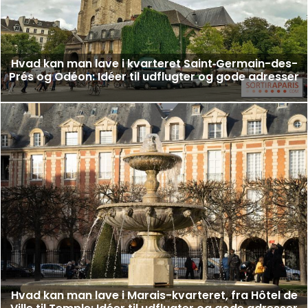
Hvad kan man lave i kvarteret Saint‑Germain-des-
Prés og Odéon: Idéer til udflugter og gode adresser
Hvad kan man lave i Marais-kvarteret, fra Hôtel de