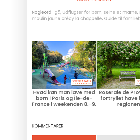
Nøgleord :
gå
,
Udflugter for børn
,
seine et marne
,
moulin jaune crécy la chappelle
,
Guide til famili
Hvad kan man lave med
Roseraie de Pro
børn i Paris og Île-de-
fortryllet have 
France i weekenden 8.–9.
regionen
august 2026?
KOMMENTARER