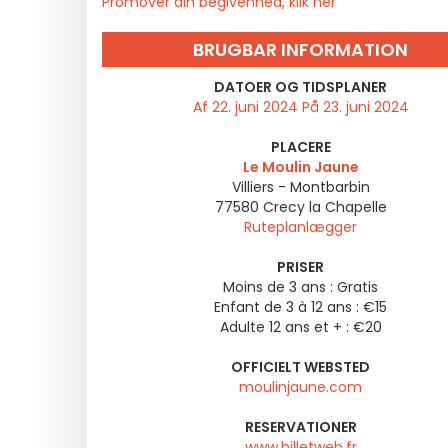
Promover din begivenhed, klik her
BRUGBAR INFORMATION
DATOER OG TIDSPLANER
Af 22. juni 2024 På 23. juni 2024
PLACERE
Le Moulin Jaune
Villiers - Montbarbin
77580
Crecy la Chapelle
Ruteplanlægger
PRISER
Moins de 3 ans : Gratis
Enfant de 3 à 12 ans : €15
Adulte 12 ans et + : €20
OFFICIELT WEBSTED
moulinjaune.com
RESERVATIONER
www.billetweb.fr