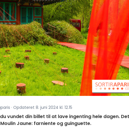
aris · Opdateret 8. juni 2024 kl. 12.15
u vundet din billet til at lave ingenting hele dagen. Det
Moulin Jaune: farniente og guinguette.