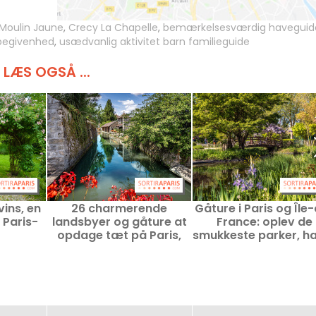
Moulin Jaune
,
Crecy La Chapelle
,
bemærkelsesværdig haveguid
ebegivenhed
,
usædvanlig aktivitet barn familieguide
LÆS OGSÅ ...
vins, en
26 charmerende
Gåture i Paris og Île
i Paris-
landsbyer og gåture at
France: oplev de
opdage tæt på Paris,
smukkeste parker, h
skatte i Île-de-France
og torve