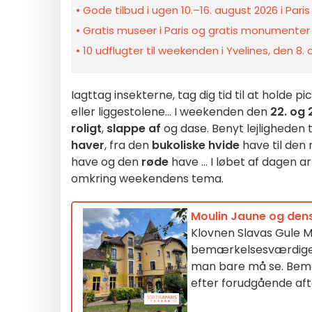
Gode tilbud i ugen 10.–16. august 2026 i Pari
Gratis museer i Paris og gratis monumenter 
10 udflugter til weekenden i Yvelines, den 8.
Iagttag insekterne, tag dig tid til at holde p
eller liggestolene... I weekenden den
22. og 
roligt
,
slappe af
og dase. Benyt lejligheden 
haver
, fra den
bukoliske hvide
have til den
have og den
røde
have ... I løbet af dagen 
omkring weekendens tema.
Moulin Jaune og de
Klovnen Slavas Gule Mø
bemærkelsesværdige ha
man bare må se. Bemæ
efter forudgående aft