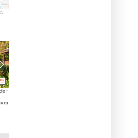
e
,
-de-
Udflugtsmål i Paris:
Denne hemmelige
grønne oaser som
kongelige kapel er en
aver
feriedestinationer midt i
ægte perle gemt i et slot
byen
i Seine-et-Marne