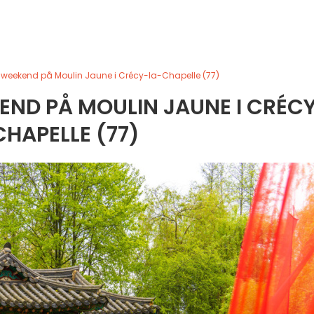
weekend på Moulin Jaune i Crécy-la-Chapelle (77)
END PÅ MOULIN JAUNE I CRÉC
HAPELLE (77)