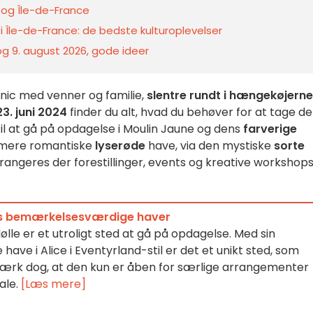
s og Île-de-France
i Île-de-France: de bedste kulturoplevelser
 og 9. august 2026, gode ideer
icnic med venner og familie,
slentre rundt i hængekøjerne
23. juni 2024
finder du alt, hvad du behøver for at tage de
til at gå på opdagelse i Moulin Jaune og dens
farverige
 mere romantiske
lyserøde
have, via den mystiske
sorte
arrangeres der forestillinger, events og kreative workshop
ns bemærkelsesværdige haver
lle er et utroligt sted at gå på opdagelse. Med sin
ve i Alice i Eventyrland-stil er det et unikt sted, som
rk dog, at den kun er åben for særlige arrangementer
ale.
[Læs mere]