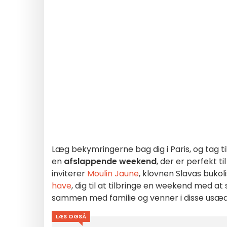
Læg bekymringerne bag dig i Paris, og tag ti
en
afslappende weekend
, der er perfekt t
inviterer
Moulin Jaune
, klovnen Slavas bukol
have
, dig til at tilbringe en weekend med a
sammen med familie og venner i disse usæd
LÆS OGSÅ