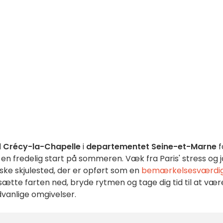
l
Crécy-la-Chapelle
i
departementet Seine-et-Marne
f
il en fredelig start på sommeren. Væk fra Paris' stress og 
iske skjulested, der er opført som en
bemærkelsesværdi
t sætte farten ned, bryde rytmen og tage dig tid til at vær
vanlige omgivelser.