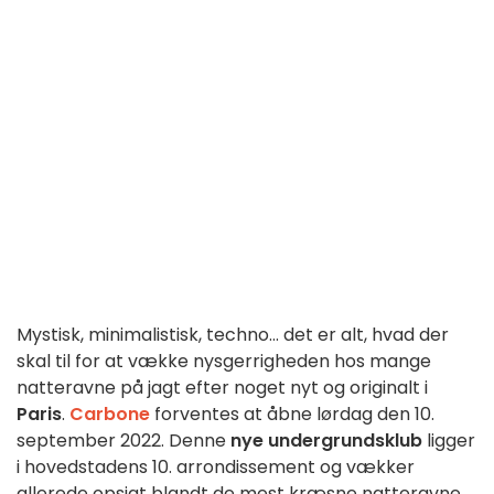
Mystisk, minimalistisk, techno... det er alt, hvad der
skal til for at vække nysgerrigheden hos mange
natteravne på jagt efter noget nyt og originalt i
Paris
.
Carbone
forventes at åbne lørdag den 10.
september 2022. Denne
nye undergrundsklub
ligger
i hovedstadens 10. arrondissement og vækker
allerede opsigt blandt de mest kræsne natteravne.