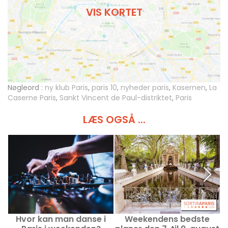
VIS KORTET
Nøgleord :
ny klub Paris
,
paris 10
,
nyheder paris
,
Kasernen
,
La
Caserne Paris
,
Sankt Vincent de Paul-distriktet
,
Paris
LÆS OGSÅ ...
Hvor kan man danse i
Weekendens bedste