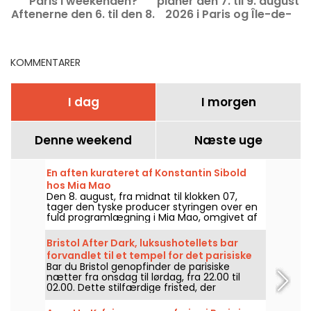
Paris i weekenden?
planer den 7. til 9. august
Aftenerne den 6. til den 8.
2026 i Paris og Île-de-
august 2026.
France
u
KOMMENTARER
I dag
I morgen
Denne weekend
Næste uge
En aften kurateret af Konstantin Sibold
hos Mia Mao
Den 8. august, fra midnat til klokken 07,
tager den tyske producer styringen over en
fuld programlægning i Mia Mao, omgivet af
Hardt Antoine og EG, for en aften der
spænder over melodisk house, techno og
Bristol After Dark, luksushotellets bar
deres grænseområder.
forvandlet til et tempel for det parisiske
Bar du Bristol genopfinder de parisiske
natteliv
nætter fra onsdag til lørdag, fra 22.00 til
02.00. Dette stilfærdige fristed, der
omdøbes til "Bristol After Dark", når mørket
falder på, kombinerer paladsets elegance