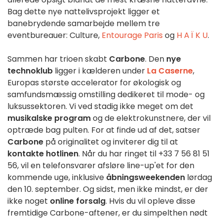
Bag dette nye nattelivsprojekt ligger et
banebrydende samarbejde mellem tre
eventbureauer: Culture,
Entourage Paris
og
H A Ï K U
.
Sammen har trioen skabt
Carbone
. Den
nye
technoklub
ligger i kælderen under
La Caserne
,
Europas største accelerator for økologisk og
samfundsmæssig omstilling dedikeret til mode- og
luksussektoren. Vi ved stadig ikke meget om det
musikalske program
og de elektrokunstnere, der vil
optræde bag pulten. For at finde ud af det, satser
Carbone
på originalitet og inviterer dig til at
kontakte hotlinen
. Når du har ringet til +33 7 56 81 51
56, vil en telefonsvarer afsløre line-up'et for den
kommende uge, inklusive
åbningsweekenden
lørdag
den 10. september. Og sidst, men ikke mindst, er der
ikke noget
online forsalg
. Hvis du vil opleve disse
fremtidige Carbone-aftener, er du simpelthen nødt