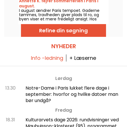
Annette K. fejrer sommerferien i Paris i
med nattens vanvid, til kult og trendy
august.
aftener i exceptionelle omgivelser.
I august ændrer Paris tempoet. Gaderne
tømmes, travlheden giver plads til ro, og
byen viser et mere fredeligt ansigt. Hos
Annette K. nyder man denne særlige pause
for at forlænge feriestemningen, fødderne
Refine din søgning
næsten i vandet, før man vender tilbage til
hverdagen.
NYHEDER
Info -ledning
+ Læserne
Lørdag
13.30
Notre-Dame i Paris lukket flere dage i
september: hvorfor og hvilke datoer man
bør undgå?
Fredag
18.31
Kulturarvets dage 2026: rundvisninger ved
Maubuisson-klosteret (95), programmet