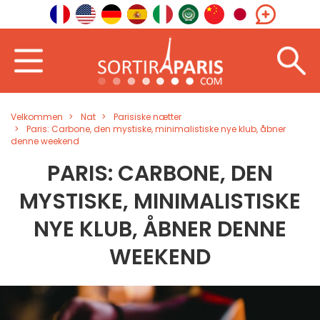
Velkommen
Nat
Parisiske nætter
Paris: Carbone, den mystiske, minimalistiske nye klub, åbner
denne weekend
PARIS: CARBONE, DEN
MYSTISKE, MINIMALISTISKE
NYE KLUB, ÅBNER DENNE
WEEKEND