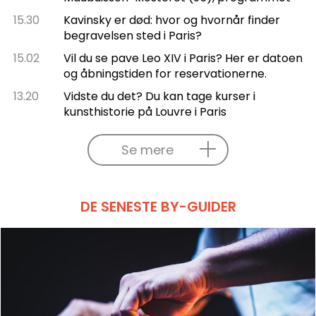
15.30
Kavinsky er død: hvor og hvornår finder
begravelsen sted i Paris?
15.02
Vil du se pave Leo XIV i Paris? Her er datoen
og åbningstiden for reservationerne.
13.20
Vidste du det? Du kan tage kurser i
kunsthistorie på Louvre i Paris
Se mere
DE SENESTE BY-GUIDER