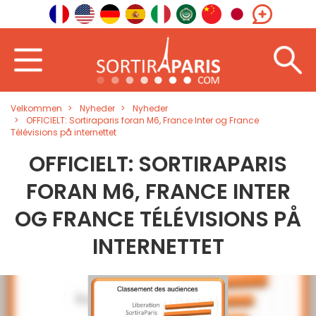
Velkommen
Nyheder
Nyheder
OFFICIELT: Sortiraparis foran M6, France Inter og France
Télévisions på internettet
OFFICIELT: SORTIRAPARIS
FORAN M6, FRANCE INTER
OG FRANCE TÉLÉVISIONS PÅ
INTERNETTET