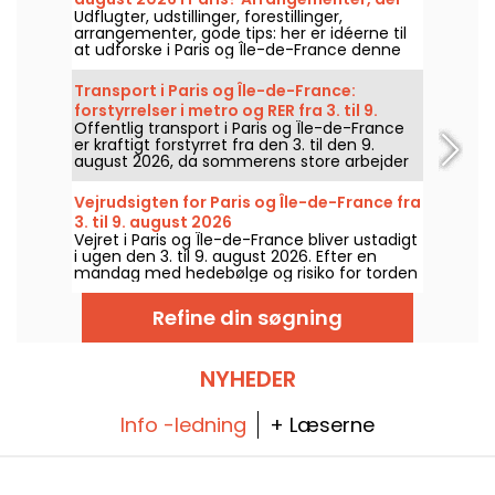
Udflugter, udstillinger, forestillinger,
ikke må gå glip af
arrangementer, gode tips: her er idéerne til
at udforske i Paris og Île-de-France denne
torsdag den 6. august 2026.
Transport i Paris og Île-de-France:
forstyrrelser i metro og RER fra 3. til 9.
Offentlig transport i Paris og Île-de-France
august 2026
er kraftigt forstyrret fra den 3. til den 9.
august 2026, da sommerens store arbejder
rammer særligt hårdt nogle linjer, ifølge
RATP og SNCF.
Vejrudsigten for Paris og Île-de-France fra
3. til 9. august 2026
Vejret i Paris og Île-de-France bliver ustadigt
i ugen den 3. til 9. august 2026. Efter en
mandag med hedebølge og risiko for torden
vil temperaturerne falde gradvist, før et
varmere og solrigt vejr vender tilbage til
Refine din søgning
weekenden.
NYHEDER
Info -ledning
+ Læserne