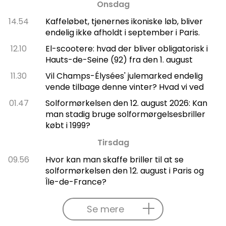
Onsdag
14.54
Kaffeløbet, tjenernes ikoniske løb, bliver
endelig ikke afholdt i september i Paris.
12.10
El-scootere: hvad der bliver obligatorisk i
Hauts-de-Seine (92) fra den 1. august
11.30
Vil Champs-Élysées' julemarked endelig
vende tilbage denne vinter? Hvad vi ved
01.47
Solformørkelsen den 12. august 2026: Kan
man stadig bruge solformørgelsesbriller
købt i 1999?
Tirsdag
09.56
Hvor kan man skaffe briller til at se
solformørkelsen den 12. august i Paris og
Île-de-France?
Se mere