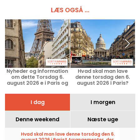
LÆS OGSÅ ...
Nyheder og information
Hvad skal man lave
om dette Torsdag 6.
denne torsdag den 6.
d
august 2026 e i Paris og
august 2026 i Paris?
Île-de-France
Arrangementer, der ikke
må gå glip af
I dag
I morgen
Denne weekend
Næste uge
Hvad skal man lave denne torsdag den 6.
august 2026 i Paris? Arrangementer, der