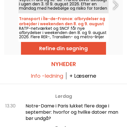
i ugen den 3. til 9. august 2026. Efter en
mandag med hedebølge og risiko for torden
vil temperaturerne falde gradvist, før et
varmere og solrigt vejr vender tilbage til
Transport i Île-de-France: afbrydelser og
weekenden.
arbejder i weekenden den 8. og 9. august
RATP-netværket og SNCF får nye
2026
afbrydelser i weekenden den 8. og 9. august
2026. Flere RER-, Transilien- og metro-linjer
berøres af arbejde og afbrydelser, og vi
fortæller dig alt, hvad du behøver at vide for
Refine din søgning
at kunne planlægge dine rejser.
NYHEDER
Info -ledning
+ Læserne
Lørdag
13.30
Notre-Dame i Paris lukket flere dage i
september: hvorfor og hvilke datoer man
bør undgå?