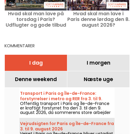
Hvad skal man lave på
Hvad skal man lave i
torsdag i Paris?
Paris denne lørdag den 8.
Udflugter og gode tilbud
august 2026?
v
den 13. august 2026
Arrangementer, du ikke
må gå glip af.
KOMMENTARER
I dag
I morgen
Denne weekend
Næste uge
Transport i Paris og Île-de-France:
forstyrrelser i metro og RER fra 3. til 9.
Offentlig transport i Paris og Île-de-France
august 2026
er kraftigt forstyrret fra den 3. til den 9.
august 2026, da sommerens store arbejder
rammer særligt hårdt nogle linjer, ifølge
RATP og SNCF.
Vejrudsigten for Paris og Île-de-France fra
3. til 9. august 2026
Vejret i Paris og Île-de-France bliver ustadigt