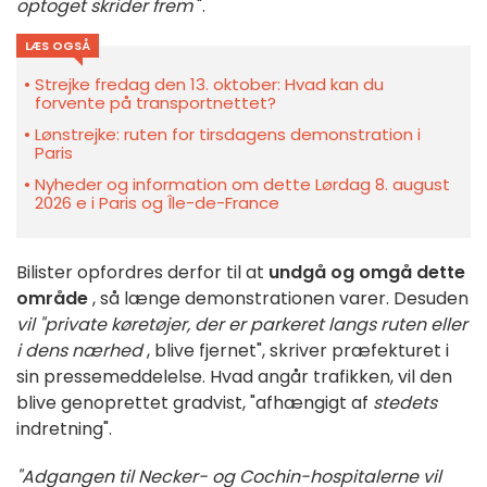
optoget skrider frem
".
LÆS OGSÅ
Strejke fredag den 13. oktober: Hvad kan du
forvente på transportnettet?
Lønstrejke: ruten for tirsdagens demonstration i
Paris
Nyheder og information om dette Lørdag 8. august
2026 e i Paris og Île-de-France
Bilister opfordres derfor til at
undgå og omgå dette
område
, så længe demonstrationen varer. Desuden
vil "private køretøjer, der er parkeret langs ruten eller
i dens nærhed
, blive fjernet", skriver præfekturet i
sin pressemeddelelse. Hvad angår trafikken, vil den
blive genoprettet gradvist, "afhængigt af
stedets
indretning".
"Adgangen til Necker- og Cochin-hospitalerne vil