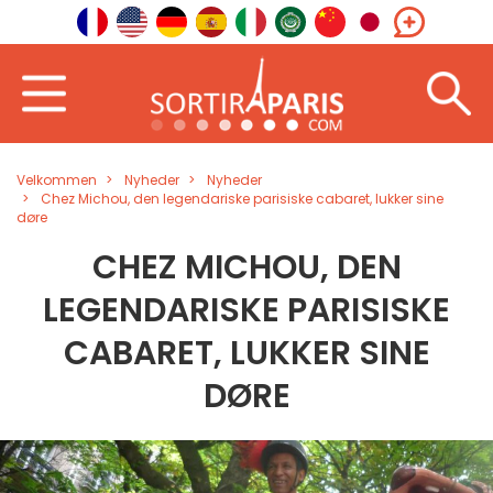
Velkommen
Nyheder
Nyheder
Chez Michou, den legendariske parisiske cabaret, lukker sine
døre
CHEZ MICHOU, DEN
LEGENDARISKE PARISISKE
CABARET, LUKKER SINE
DØRE