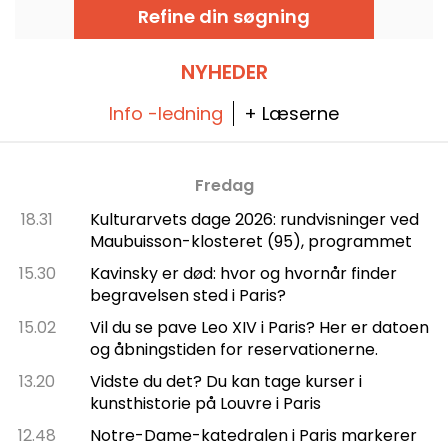
forankret service i parisernes hverdag.
Refine din søgning
NYHEDER
Info -ledning
+ Læserne
Fredag
18.31
Kulturarvets dage 2026: rundvisninger ved
Maubuisson-klosteret (95), programmet
15.30
Kavinsky er død: hvor og hvornår finder
begravelsen sted i Paris?
15.02
Vil du se pave Leo XIV i Paris? Her er datoen
og åbningstiden for reservationerne.
13.20
Vidste du det? Du kan tage kurser i
kunsthistorie på Louvre i Paris
12.48
Notre-Dame-katedralen i Paris markerer