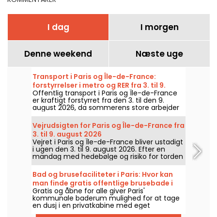
I dag
I morgen
Denne weekend
Næste uge
Transport i Paris og Île-de-France:
forstyrrelser i metro og RER fra 3. til 9.
Offentlig transport i Paris og Île-de-France
august 2026
er kraftigt forstyrret fra den 3. til den 9.
august 2026, da sommerens store arbejder
rammer særligt hårdt nogle linjer, ifølge
RATP og SNCF.
Vejrudsigten for Paris og Île-de-France fra
3. til 9. august 2026
Vejret i Paris og Île-de-France bliver ustadigt
i ugen den 3. til 9. august 2026. Efter en
mandag med hedebølge og risiko for torden
vil temperaturerne falde gradvist, før et
varmere og solrigt vejr vender tilbage til
Bad og brusefaciliteter i Paris: Hvor kan
weekenden.
man finde gratis offentlige brusebade i
Gratis og åbne for alle giver Paris'
Paris?
kommunale baderum mulighed for at tage
en dusj i en privatkabine med eget
toiletudstyr. En diskret, nyttig og godt