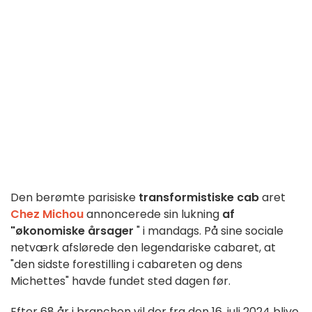
Den berømte parisiske
transformistiske cab
aret
Chez Michou
annoncerede sin lukning
af
"økonomiske årsager
" i mandags. På sine sociale
netværk afslørede den legendariske cabaret, at
"den sidste forestilling i cabareten og dens
Michettes" havde fundet sted dagen før.
Efter 68 år i branchen vil der fra den 16. juli 2024 blive