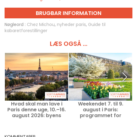
BRUGBAR INFORMATION
Nøgleord :
Chez Michou
,
nyheder paris
,
Guide til
kabaretforestillinger
LÆS OGSÅ ...
Hvad skal man lave i
Weekendet 7. til 9.
N
Paris denne uge, 10.–16.
august i Paris:
august 2026: byens
programmet for
a
uundværlige
udflugter, du ikke må gå
begivenheder
glip af
KOMMENTARER