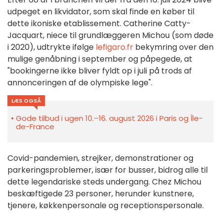
udpeget en likvidator, som skal finde en køber til
dette ikoniske etablissement. Catherine Catty-
Jacquart, niece til grundlæggeren Michou (som døde
i 2020), udtrykte ifølge
lefigaro.fr
bekymring over den
mulige genåbning i september og påpegede, at
"bookingerne ikke bliver fyldt op i juli på trods af
annonceringen af de olympiske lege".
LÆS OGSÅ
Gode tilbud i ugen 10.–16. august 2026 i Paris og Île-
de-France
Covid-pandemien, strejker, demonstrationer og
parkeringsproblemer, især for busser, bidrog alle til
dette legendariske steds undergang. Chez Michou
beskæftigede 23 personer, herunder kunstnere,
tjenere, køkkenpersonale og receptionspersonale.