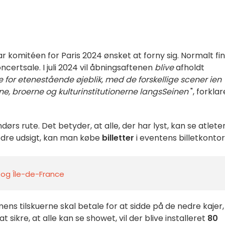
r komitéen for Paris 2024 ønsket at forny sig. Normalt fi
ncertsale. I juli 2024 vil åbningsaftenen
blive
afholdt
 for et
enestående
øjeblik
, med
de forskellige scener i
en
ne
,
broerne og kulturinstitutionerne
langs
Seinen
", forklar
ørs rute. Det betyder, at alle, der har lyst, kan se atlete
bedre udsigt, kan man købe
billetter
i eventens billetkontor
s og Île-de-France
mens tilskuerne skal betale for at sidde på de nedre kajer,
at sikre, at alle kan se showet, vil der blive installeret
80