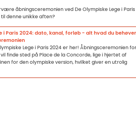
overvære åbningsceremonien ved De Olympiske Lege i Paris l
til denne unikke aften?
i Paris 2024: dato, kanal, forløb - alt hvad du behøve
eremonien
ympiske Lege i Paris 2024 er her! Åbningsceremonien fo
il finde sted på Place de la Concorde, lige i hjertet af
nen for den olympiske version, hvilket giver en utrolig