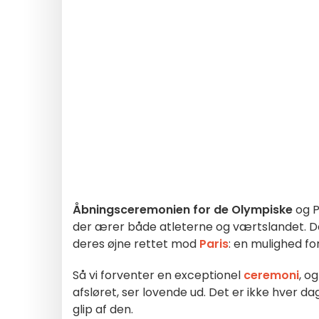
Åbningsceremonien for de Olympiske
og 
der ærer både atleterne og værtslandet. Den 
deres øjne rettet mod
Paris
: en mulighed fo
Så vi forventer en exceptionel
ceremoni
, o
afsløret, ser lovende ud. Det er ikke hver da
glip af den.