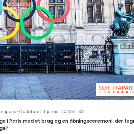
raparis · Opdateret 11. januar 2023 kl. 13.11
ege i Paris med et brag og en åbningsceremoni, der teg
age?