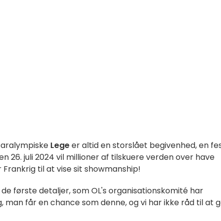
Paralympiske
Lege
er altid en storslået begivenhed, en fes
26. juli 2024 vil millioner af tilskuere verden over have
r Frankrig til at vise sit showmanship!
g de første detaljer, som OL's organisationskomité har
g, man får en chance som denne, og vi har ikke råd til at 