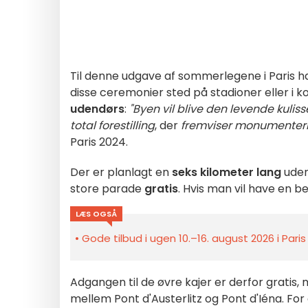
Til denne udgave af sommerlegene i Paris ha
disse ceremonier sted på stadioner eller i ko
udendørs
:
"Byen
vil blive den levende kulisse
total
forestilling
, der
fremviser
monumenter
Paris 2024
.
Der er planlagt en
seks kilometer lang
udend
store parade
gratis
. Hvis man vil have en 
LÆS OGSÅ
Gode tilbud i ugen 10.–16. august 2026 i Pari
Adgangen til de øvre kajer er derfor gratis, 
mellem Pont
d'Austerlitz og Pont d'Iéna. For 