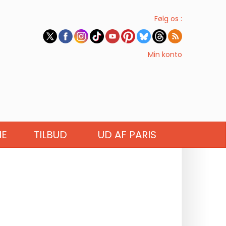
Følg os :
Min konto
IE
TILBUD
UD AF PARIS