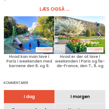
LÆS OGSÅ ...
Hvad kan man lave i
Hvad er der at lave i
Paris i weekenden med
weekenden i Paris og Île-
S
børnene den 8. og 9.
de-France, den 7., 8. og
august 2026?
9. august 2026
KOMMENTARER
I dag
I morgen