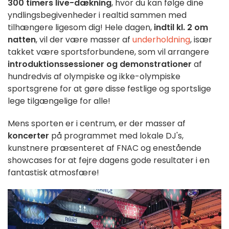
300 timers live-dækning
, hvor du kan følge dine
yndlingsbegivenheder i realtid sammen med
tilhængere ligesom dig! Hele dagen,
indtil kl. 2 om
natten
, vil der være masser af
underholdning
, især
takket være sportsforbundene, som vil arrangere
introduktionssessioner og demonstrationer
af
hundredvis af olympiske og ikke-olympiske
sportsgrene for at gøre disse festlige og sportslige
lege tilgængelige for alle!
Mens sporten er i centrum, er der masser af
koncerter
på programmet med lokale DJ's,
kunstnere præsenteret af FNAC og enestående
showcases for at fejre dagens gode resultater i en
fantastisk atmosfære!