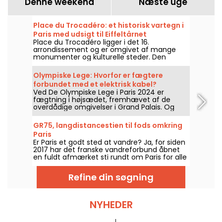
Denne weekend
Næste uge
Place du Trocadéro: et historisk vartegn i
Paris med udsigt til Eiffeltårnet
Place du Trocadéro ligger i det 16.
arrondissement og er omgivet af mange
monumenter og kulturelle steder. Den
tiltrækker både turister og gamle parisere
takket være den uovertrufne udsigt til
Olympiske Lege: Hvorfor er fægtere
Eiffeltårnet.
forbundet med et elektrisk kabel?
Ved De Olympiske Lege i Paris 2024 er
fægtning i højsædet, fremhævet af de
overdådige omgivelser i Grand Palais. Og
hvis du undrer dig over, hvorfor fægterne er
forbundet med elektriske kabler, er den
GR75, langdistancestien til fods omkring
gode nyhed, at vi kan forklare dig det hele!
Paris
Er Paris et godt sted at vandre? Ja, for siden
2017 har det franske vandreforbund åbnet
en fuldt afmærket sti rundt om Paris for alle
vandreentusiaster.
Refine din søgning
NYHEDER