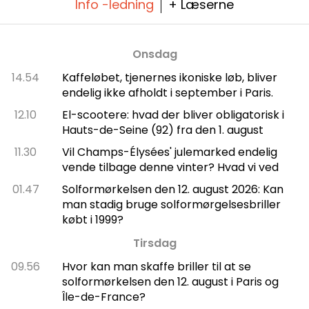
Info -ledning
+ Læserne
Onsdag
14.54
Kaffeløbet, tjenernes ikoniske løb, bliver
endelig ikke afholdt i september i Paris.
12.10
El-scootere: hvad der bliver obligatorisk i
Hauts-de-Seine (92) fra den 1. august
11.30
Vil Champs-Élysées' julemarked endelig
vende tilbage denne vinter? Hvad vi ved
01.47
Solformørkelsen den 12. august 2026: Kan
man stadig bruge solformørgelsesbriller
købt i 1999?
Tirsdag
09.56
Hvor kan man skaffe briller til at se
solformørkelsen den 12. august i Paris og
Île-de-France?