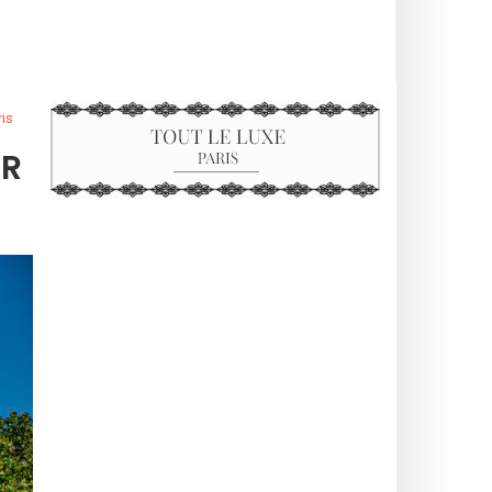
is
ER