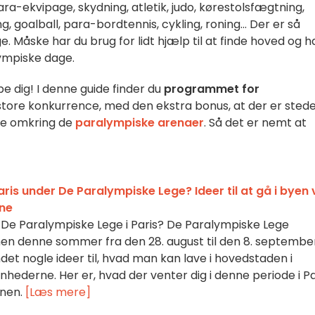
ra-ekvipage, skydning, atletik, judo, kørestolsfægtning,
, goalball, para-bordtennis, cykling, roning... Der er så
. Måske har du brug for lidt hjælp til at finde hoved og ha
lympiske dage.
lpe dig! I denne guide finder du
programmet for
store konkurrence, med den ekstra bonus, at der er stede
ave omkring de
paralympiske arenaer
. Så det er nemt at
aris under De Paralympiske Lege? Ideer til at gå i byen
rne
 De Paralympiske Lege i Paris? De Paralympiske Lege
en denne sommer fra den 28. august til den 8. september.
det nogle ideer til, hvad man kan lave i hovedstaden i
hederne. Her er, hvad der venter dig i denne periode i Pa
onen.
[Læs mere]