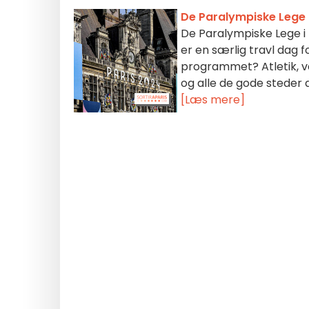
De Paralympiske Lege 
De Paralympiske Lege i 
er en særlig travl dag 
programmet? Atletik, v
og alle de gode steder
[Læs mere]