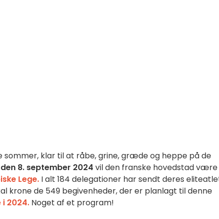
sommer, klar til at råbe, grine, græde og heppe på de
l den 8. september 2024
vil den franske hovedstad være
iske Lege.
I alt 184 delegationer har sendt deres eliteatle
kal krone de 549 begivenheder, der er planlagt til denne
i 2024.
Noget af et program!