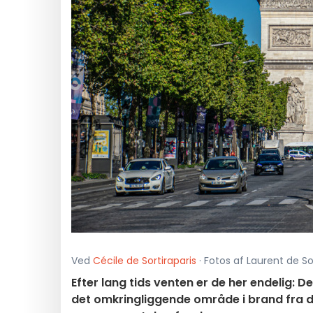
Ved
Cécile de Sortiraparis
· Fotos af Laurent de So
Efter lang tids venten er de her endelig: 
det omkringliggende område i brand fra d