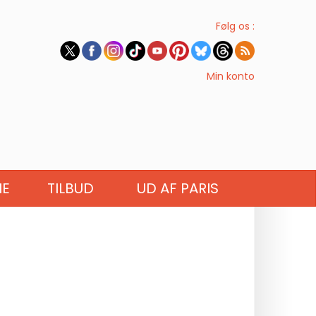
Følg os :
Min konto
IE
TILBUD
UD AF PARIS