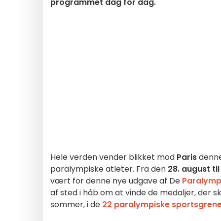
programmet dag for dag.
Hele verden vender blikket mod
Paris
denne 
paralympiske atleter. Fra den
28. august ti
vært for denne nye udgave af De
Paralymp
af sted i håb om at vinde de medaljer, der s
sommer, i de
22 paralympiske sportsgrene 