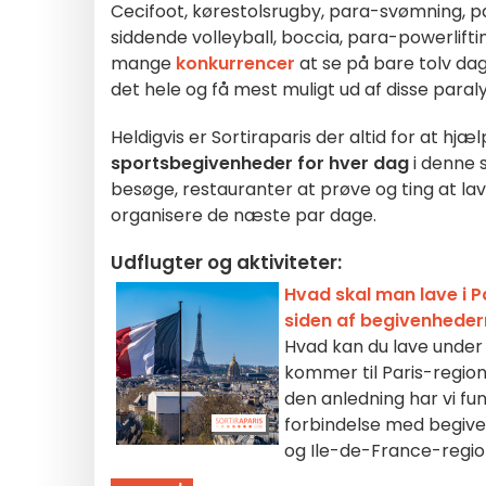
Cecifoot, kørestolsrugby, para-svømning, pa
siddende volleyball, boccia, para-powerlifting
mange
konkurrencer
at se på bare tolv dage
det hele og få mest muligt ud af disse para
Heldigvis er Sortiraparis der altid for at hjæ
sportsbegivenheder for hver dag
i denne 
besøge, restauranter at prøve og ting at l
organisere de næste par dage.
Udflugter og aktiviteter:
Hvad skal man lave i P
siden af begivenhede
Hvad kan du lave under
kommer til Paris-region
den anledning har vi fun
forbindelse med begiven
og Ile-de-France-regi