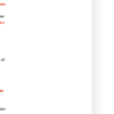
den
der
æs
af.
er
der