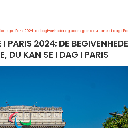
e Lege i Paris 2024: de begivenheder og sportsgrene, du kan se i dag i Par
 I PARIS 2024: DE BEGIVENHED
 DU KAN SE I DAG I PARIS