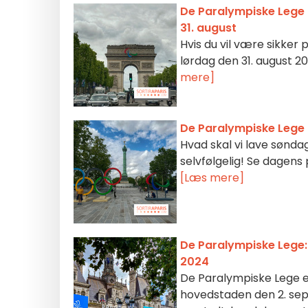
De Paralympiske Lege 
31. august
Hvis du vil være sikker
lørdag den 31. august 2
mere]
De Paralympiske Lege 
Hvad skal vi lave sønda
selvfølgelig! Se dagens
[Læs mere]
De Paralympiske Lege
2024
De Paralympiske Lege er 
hovedstaden den 2. se