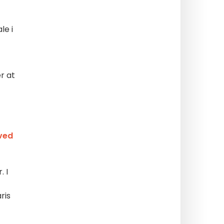
le i
r at
 ved
 I
ris