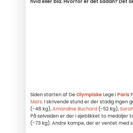
hvid eller blå. Hvorfor er det sådan? Det sk
Siden starten af De
Olympiske
Lege i
Paris
h
Mars
. I skrivende stund er der stadig ingen 
(-48 kg),
Amandine Buchard
(-52 kg),
Sarah
På sølvsiden er der i øjeblikket to medaljer
(-73 kg). Andre kampe, der er ventet med 