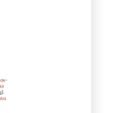
-de-
kli
g).
aba