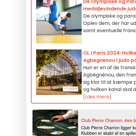
De Olympiske og Para
medaljevindende jud
De olympiske og paraly
Oplev dem, der har ud
samt eventuelle frans
OL i Paris 2024: Hvilk
Agbegnenou i judo p
Hun er en af de fransk
Agbégnénou, den frans
sig klar til at kæmpe
og hvilken kanal skal 
[Læs mere]