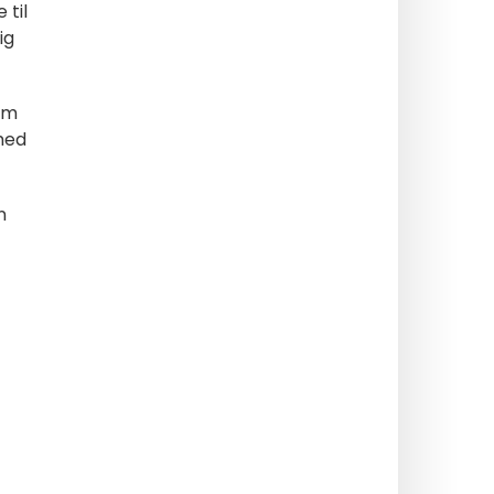
til
ig
om
med
n