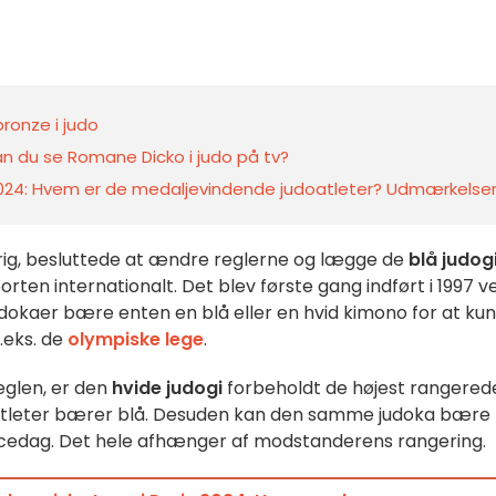
bronze i judo
kan du se Romane Dicko i judo på tv?
 2024: Hvem er de medaljevindende judoatleter? Udmærkelse
rig, besluttede at ændre reglerne og lægge de
blå judog
en internationalt. Det blev første gang indført i 1997 v
 judokaer bære enten en blå eller en hvid kimono for at ku
.eks. de
olympiske lege
.
eglen, er den
hvide judogi
forbeholdt de højest rangered
e atleter bærer blå. Desuden kan den samme judoka bære 
ncedag. Det hele afhænger af modstanderens rangering.