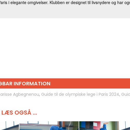
GBAR INFORMATION
larisse Agbegnenou
,
Guide til de olympiske lege i Paris 2024
,
Guid
LÆS OGSÅ ...