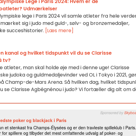
lympiske Lege i Paris 2024: Hvem er de
oatleter? Udmærkelser
mpiske lege i Paris 2024 vil samle atleter fra hele verde
mærket sig i judo med guld-, sølv- og bronzemedaljer,
ke succeshistorier.
[Læs mere]
en kanal og hvilket tidspunkt vil du se Clarisse
å tv?
e atleter, man skal holde øje med i denne uge! Clarisse
ke judoka og guldmedaljevinder ved OL i Tokyo i 2021, gø
 på Champ-de-Mars Arena. Så hvilken dag, hvilket tidspun
du se Clarisse Agbégnénou i judo? Vi fortæller dig alt om d