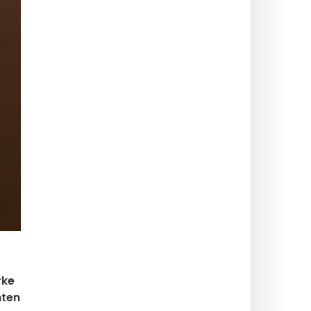
rke
nten