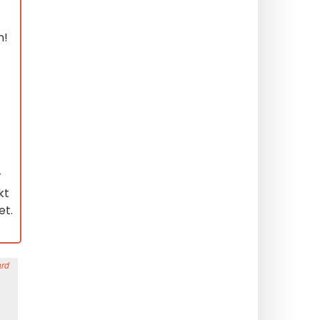
n!
r
kt
et.