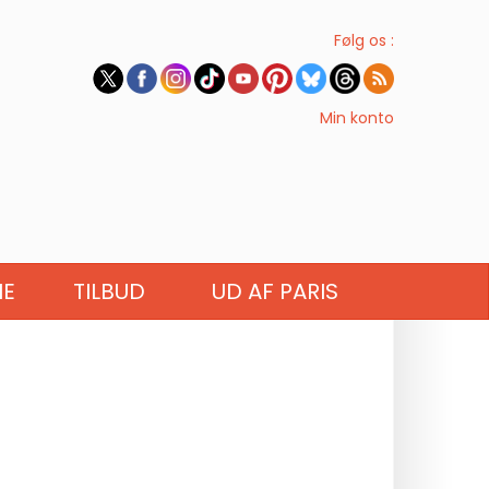
Følg os :
Min konto
IE
TILBUD
UD AF PARIS