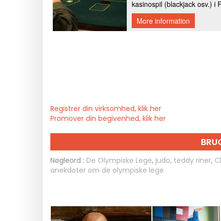
Registrer din virksomhed, klik her
Promover din begivenhed, klik her
BRU
Nøgleord :
De Olympiske Lege
,
judo
,
teddy riner
,
C
anekdoter om de olympiske lege