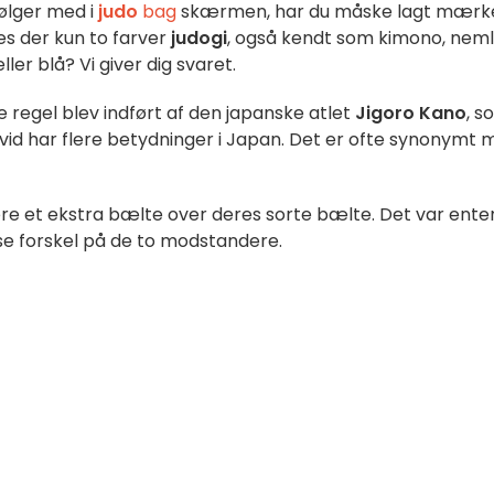
følger med i
judo
bag
skærmen, har du måske lagt mærke 
des der kun to farver
judogi
, også kendt som kimono, neml
ler blå? Vi giver dig svaret.
ne regel blev indført af den japanske atlet
Jigoro Kano
, s
vid har flere betydninger i Japan. Det er ofte synonymt 
bære et ekstra bælte over deres sorte bælte. Det var ente
at se forskel på de to modstandere.