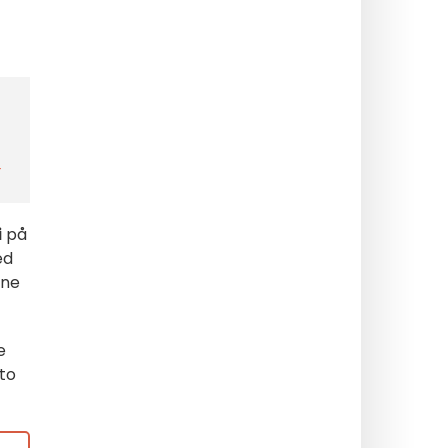
r
i
på
ed
nne
e
to