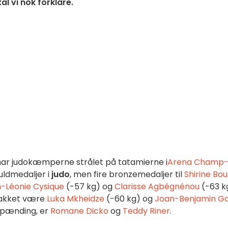
al vi nok forklare.
ar judokæmperne strålet på tatamierne i
Arena Champ
guldmedaljer i
judo
, men fire bronzemedaljer til
Shirine Bou
-Léonie Cysique
(-57 kg) og
Clarisse Agbégnénou
(-63 k
 takket være
Luka Mkheidze
(-60 kg) og
Joan-Benjamin G
spænding, er
Romane Dicko
og
Teddy Riner
.