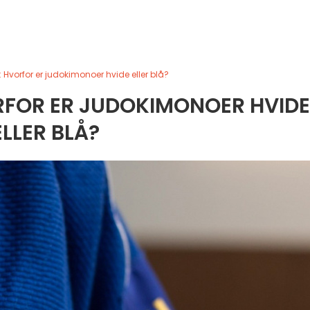
4: Hvorfor er judokimonoer hvide eller blå?
ORFOR ER JUDOKIMONOER HVIDE
ELLER BLÅ?